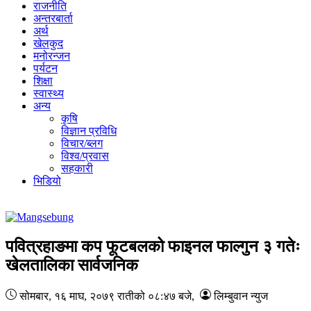
राजनीति
अन्तरबार्ता
अर्थ
खेलकुद
मनोरन्जन
पर्यटन
शिक्षा
स्वास्थ्य
अन्य
कृषि
विज्ञान प्रविधि
विचार/ब्लग
विश्व/प्रवास
सहकारी
भिडियो
पवित्रहाङमा कप फूटबलको फाइनल फाल्गुन ३ गतेः
खेलतालिका सार्वजनिक
सोमबार, १६ माघ, २०७९
रातीको ०८:४७ बजे
,
लिम्बुवान न्युज