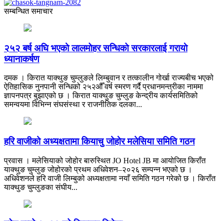
सम्बन्धित समाचार
२५२ बर्ष अघि भएकाे लालमाेहर सन्धिकाे सरकारलाई गरायाे
ध्यानाकर्षण
दमक । किरात याक्थुङ चुम्लुङले लिम्बुवान र तत्कालीन गोर्खा राज्यबीच भएको
ऐतिहासिक नुनपानी सन्धिको २५२औँ वर्ष स्मरण गर्दै प्रधानमन्त्रीका नाममा
ज्ञापनपत्र बुझाएको छ । किरात याक्थुङ चुम्लुङ केन्द्रीय कार्यसमितिको
समन्वयमा विभिन्न संघसंस्था र राजनीतिक दलका...
हरि वाजीको अध्यक्षतामा कियाचु जोहोर मलेसिया समिति गठन
प्रवास । मलेसियाको जोहोर बारुस्थित JO Hotel JB मा आयोजित किराँत
याक्थुङ चुम्लुङ जोहोरको प्रथम अधिवेशन–२०२६ सम्पन्न भएको छ ।
अधिवेशनले हरि वाजी लिम्बुको अध्यक्षतामा नयाँ समिति गठन गरेको छ । किराँत
याक्थुङ चुम्लुङका संघीय...