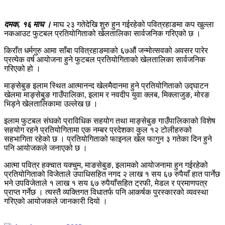
दमक, १६ माघ ।
माघ २३ गतेदेखि शुरु हुन गईरहेको पवित्रहाङमा कप खुल्ला
नकआउट फुटबल प्रतियोगिताको खेलतालिका सार्वजनिक गरिएको छ ।
किराँत धर्मगुरु आमा साँबा पवित्रहाङमाको ६७औं जन्मोत्सवको अवसर पारेर
प्रत्येक वर्ष आयोजना हुने फुटबल प्रतियोगिताको खेलतालिका सार्वजनिक
गरिएको हो ।
माङ्सेबुङ इलाम स्थित आत्मानन्द खेलमैदानमा हुने प्रतियोगिताको उद्घाटन
खेलमा माङ्सेबुङ गाउँपालिका, इलाम र नवदीप युवा क्लब, मिक्लाजुङ, मोरङ
भिड्ने खेलतालिकामा उल्लेख छ ।
इलाम फुटबल संघको प्राविधिक सहयोग तथा माङ्सेबुङ गाउँपालिकाको विशेष
सहयोग रहने प्रतियोगितामा एक नम्बर प्रदेशका कुल १२ टोलीहरुको
सहभागिता रहेको छ । प्रतियोगिताको फाइनल खेल फागुन ३ गतेका दिन हुने
पनि आयोजकले जनाएको छ ।
आत्मा पवित्र हक्चात यक्चुम, माङसेबुङ, इलामको आयोजनामा हुन गईरहेको
प्रतियोगिताको विजेताले उपाधिसहित नगद २ लाख १ सय ६७ रुपैयाँ हात पार्नेछ
भने उपविजेताले १ लाख १ सय ६७ रुपैयाँसहित ट्रफी, मेडल र प्रमाणपत्र
प्राप्त गर्नेछ । त्यस्तै व्यक्तिगत विधातर्फ पनि आकर्षक पुरस्कारको व्यवस्था
गरिएको आयोजकले जानकारी दियो ।