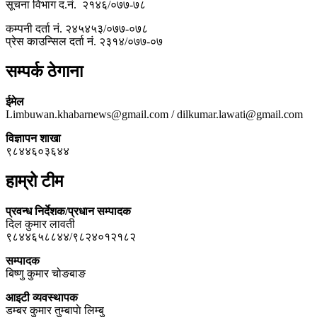
सूचना विभाग द.नं. २१४६/०७७-७८
कम्पनी दर्ता नं. २४५४५३/०७७-०७८
प्रेस काउन्सिल दर्ता नं. २३१४/०७७-०७
सम्पर्क ठेगाना
ईमेल
Limbuwan.khabarnews@gmail.com / dilkumar.lawati@gmail.com
विज्ञापन शाखा
९८४४६०३६४४
हाम्रो टीम
प्रवन्ध निर्देशक/प्रधान सम्पादक
दिल कुमार लावती
९८४४६५८८४४/९८२४०१२१८२
सम्पादक
बिष्णु कुमार चोङबाङ
आइटी व्यवस्थापक
डम्बर कुमार तुम्बापाे लिम्बु