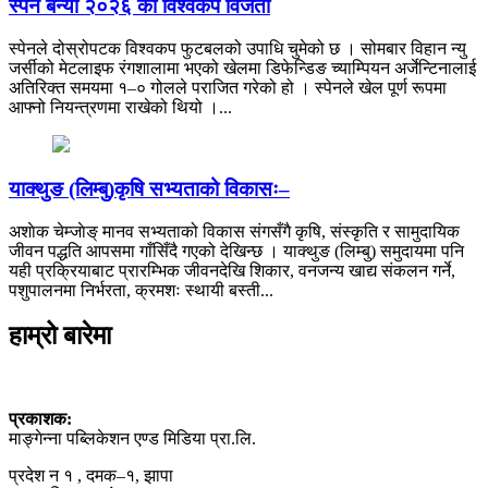
स्पेन बन्यो २०२६ को विश्वकप विजेता
स्पेनले दोस्रोपटक विश्वकप फुटबलको उपाधि चुमेको छ । सोमबार विहान न्यु
जर्सीको मेटलाइफ रंगशालामा भएको खेलमा डिफेन्डिङ च्याम्पियन अर्जेन्टिनालाई
अतिरिक्त समयमा १–० गोलले पराजित गरेको हो । स्पेनले खेल पूर्ण रूपमा
आफ्नो नियन्त्रणमा राखेको थियो ।...
याक्थुङ (लिम्बु)कृषि सभ्यताको विकासः–
अशाेक चेम्जाेङ् मानव सभ्यताको विकास संगसँगै कृषि, संस्कृति र सामुदायिक
जीवन पद्धति आपसमा गाँसिँदै गएको देखिन्छ । याक्थुङ (लिम्बु) समुदायमा पनि
यही प्रक्रियाबाट प्रारम्भिक जीवनदेखि शिकार, वनजन्य खाद्य संकलन गर्ने,
पशुपालनमा निर्भरता, क्रमशः स्थायी बस्ती...
हाम्रो बारेमा
प्रकाशक:
माङ्गेन्ना पब्लिकेशन एण्ड मिडिया प्रा.लि.
प्रदेश न १ , दमक–१, झापा