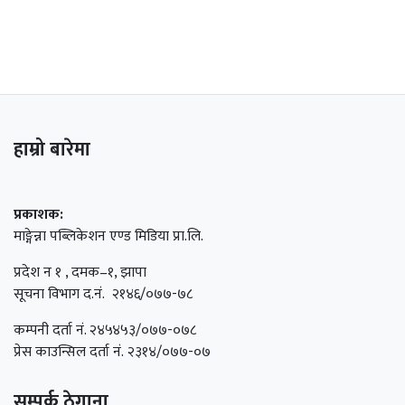
हाम्रो बारेमा
प्रकाशक:
माङ्गेन्ना पब्लिकेशन एण्ड मिडिया प्रा.लि.
प्रदेश न १ , दमक–१, झापा
सूचना विभाग द.नं. २१४६/०७७-७८
कम्पनी दर्ता नं. २४५४५३/०७७-०७८
प्रेस काउन्सिल दर्ता नं. २३१४/०७७-०७
सम्पर्क ठेगाना