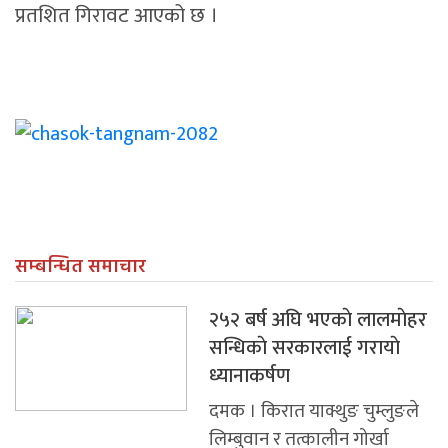
प्रतशित गिरावट आएको छ ।
सम्बन्धित समाचार
२५२ बर्ष अघि भएकाे लालमाेहर
सन्धिकाे सरकारलाई गरायाे
ध्यानाकर्षण
दमक । किरात याक्थुङ चुम्लुङले
लिम्बुवान र तत्कालीन गोर्खा