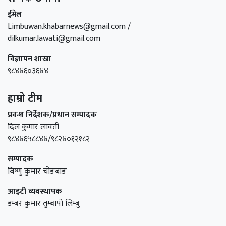
ईमेल
Limbuwan.khabarnews@gmail.com /
dilkumar.lawati@gmail.com
विज्ञापन शाखा
९८४४६०३६४४
हाम्रो टीम
प्रवन्ध निर्देशक/प्रधान सम्पादक
दिल कुमार लावती
९८४४६५८८४४/९८२४०१२१८२
सम्पादक
बिष्णु कुमार चोङबाङ
आइटी व्यवस्थापक
डम्बर कुमार तुम्बापाे लिम्बु