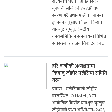
राज्यबीच भएको ऐतिहासिक
नुनपानी सन्धिको २५२औँ वर्ष
स्मरण गर्दै प्रधानमन्त्रीका नाममा
ज्ञापनपत्र बुझाएको छ । किरात
याक्थुङ चुम्लुङ केन्द्रीय
कार्यसमितिको समन्वयमा विभिन्न
संघसंस्था र राजनीतिक दलका...
हरि वाजीको अध्यक्षतामा
कियाचु जोहोर मलेसिया समिति
गठन
प्रवास । मलेसियाको जोहोर
बारुस्थित JO Hotel JB मा
आयोजित किराँत याक्थुङ चुम्लुङ
जोहोरको प्रथम अधिवेशन–२०२६