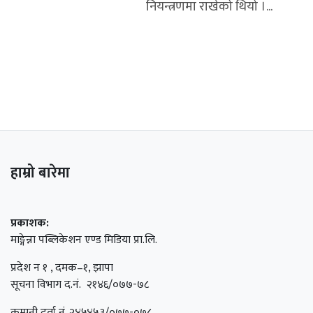
नियन्त्रणमा राखेको थियो ।...
हाम्रो बारेमा
प्रकाशक:
माङ्गेन्ना पब्लिकेशन एण्ड मिडिया प्रा.लि.
प्रदेश न १ , दमक–१, झापा
सूचना विभाग द.नं. २१४६/०७७-७८
कम्पनी दर्ता नं. २४५४५३/०७७-०७८