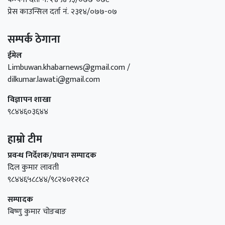
प्रेस काउन्सिल दर्ता नं. २३१४/०७७-०७
सम्पर्क ठेगाना
ईमेल
Limbuwan.khabarnews@gmail.com /
dilkumar.lawati@gmail.com
विज्ञापन शाखा
९८४४६०३६४४
हाम्रो टीम
प्रवन्ध निर्देशक/प्रधान सम्पादक
दिल कुमार लावती
९८४४६५८८४४/९८२४०१२१८२
सम्पादक
बिष्णु कुमार चोङबाङ