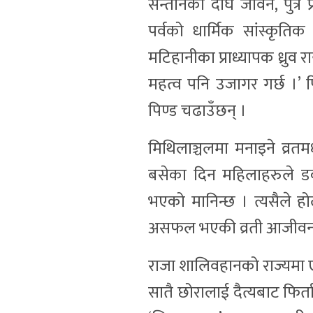
सन्तानको दीर्घ जीवन, पुत्र
पर्वको धार्मिक सांस्कृति
मटिहानीका प्राध्यापक ध्रुव 
महत्व पनि उजागर गर्छ ।’ प
पिण्ड चढाउँछन् ।
मिथिलाञ्चलमा मनाइने व्रतम
बसेका दिन महिलाहरुले डक
भएको मानिन्छ । त्यसैले 
असफल भएकी व्रती आजीवन व्
राजा शालिवहानको राज्यमा 
सातै छोरालाई दैत्यबाट फि