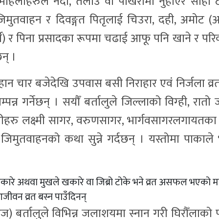
महिलाहरुले नदी, तलाउ वा पोखरीमा नुहाएर सोही ठ
जिमुतवाहन र दिवङ्गत पितृलाई चिउरा, दही, अमोट (
र्थ) र पिना प्रसादका रूपमा चढाई आफू पनि खाने र पर
न् ।
िहान चार बजेदेखि उपवास बसी निराहार एवं निर्जला व्
म्पन्न गर्नेछन् । सयौँ बर्तालुले जिल्लाको विग्ही, रातो ज
खरीहरु लक्ष्मी सागर, वरुणसागर, भार्गवसागरलगायतका 
जिमुतवाहनको कथा सुन्ने गर्दछन् । यस्तोमा पाकाले भ
ारे अथवा मुखले खकारे वा जिब्रो टोके भने व्रत असफल भएको मा
न व्रत बस्न पाउँदिनन्
आज) बर्तालुले विभिन्न जलाशयमा स्नान गरी घिरौँलाको