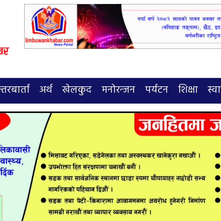
्तरबार्ता
अर्थ
खेलकुद
मनोरन्जन
पर्यटन
शिक्षा
स्वा