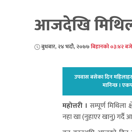
आजदेखि मिथिलाञ
बुधबार, २४ भदौ, २०७७
बिहानको ०३:४२ बज
उपवास बसेका दिन महिलाहरुल
मानिन्छ । एक
महोत्तरी ।
सम्पूर्ण मिथिला क्
नहा खा (नुहाएर खानु) गर्दै