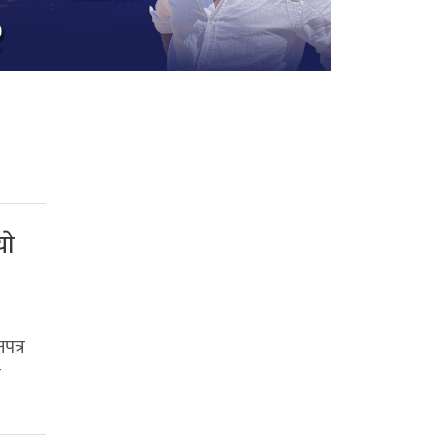
ाे
पत्र
न