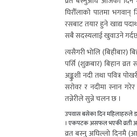
व्रत बस्नुअघि आजको दिन 
घिरौँलाको पातमा भगवान् 
रसबाट तयार हुने खाद्य पदा
सबै सदस्यलाई खुवाउने गर्दछ
त्यसैगरी भोलि (बिहीबार) ब
पर्सि (शुक्रबार) बिहान व्रत स
अङ्कुशी नदी तथा पवित्र पो
सरोवर र नदीमा स्नान गरेर 
तन्नेरीले सुन्ने चलन छ ।
उपवास बसेका दिन महिलाहरुले डक
। एकपटक असफल भएकी व्रती आजीव
व्रत बस्नु अघिल्लो दिनमै (