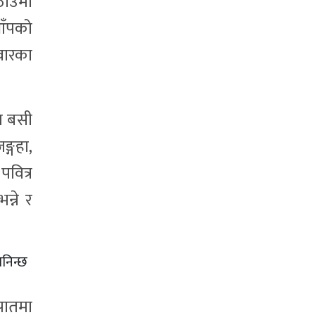
ाउँमा
आँपको
िवारका
रत बसी
ङ्गहा,
पवित्र
न्ने र
निन्छ
 पातमा