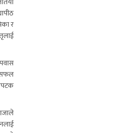
जितिया
यापीठ
मिका र
ितृलाई
 उपवास
 असफल
एकपटक
ाजाले
ानलाई