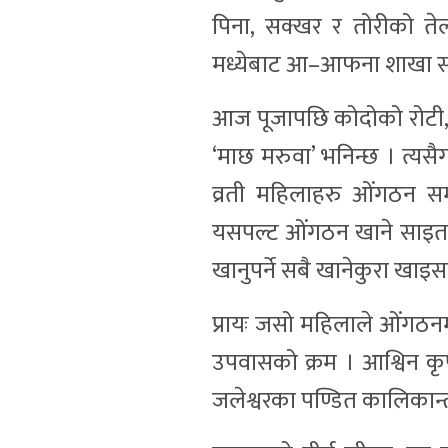
पिना, सक्खर र तोरीको ते
मध्येबाट आ–आफना शाखा सन
आज पूजापछि कोदोको रोटी,
‘माछ मरुवा’ भनिन्छ । त्यस
व्रती महिलाहरु ओंगठन सम्प
यसपल्ट ओंगठन खाने साइत 
खानुपर्ने सबै खानेकुरा खाइसक
प्रायः जसो महिलाले ओंगठनमा
उपवासको क्रम । आश्विन कृष
जलेश्वरका पण्डित कालिकान्