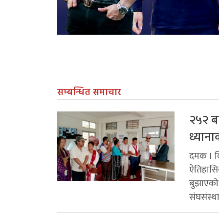
सम्बन्धित समाचार
२५२ बर
ध्याना
दमक । कि
ऐतिहासिक 
बुझाएको 
संघसंस्थ