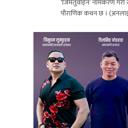
‘जिमतुवाहन’ नामकरण गरी र
पौराणिक कथन छ । (अनला