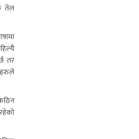
ै तेल
ाषामा
िल्यै
्छ तर
हरुले
छ कठिन
रहेको