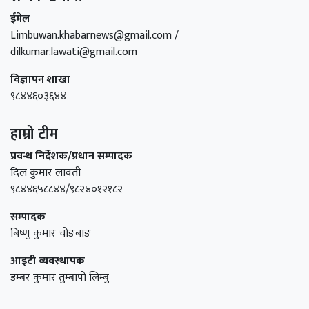
ईमेल
Limbuwan.khabarnews@gmail.com /
dilkumar.lawati@gmail.com
विज्ञापन शाखा
९८४४६०३६४४
हाम्रो टीम
प्रवन्ध निर्देशक/प्रधान सम्पादक
दिल कुमार लावती
९८४४६५८८४४/९८२४०१२१८२
सम्पादक
बिष्णु कुमार चोङबाङ
आइटी व्यवस्थापक
डम्बर कुमार तुम्बापाे लिम्बु