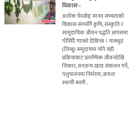
विकासः–
अशाेक चेम्जाेङ् मानव सभ्यताको
विकास संगसँगै कृषि, संस्कृति र
सामुदायिक जीवन पद्धति आपसमा
गाँसिँदै गएको देखिन्छ । याक्थुङ
(लिम्बु) समुदायमा पनि यही
प्रक्रियाबाट प्रारम्भिक जीवनदेखि
शिकार, वनजन्य खाद्य संकलन गर्ने,
पशुपालनमा निर्भरता, क्रमशः
स्थायी बस्ती...