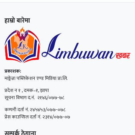
हाम्रो बारेमा
प्रकाशक:
माङ्गेन्ना पब्लिकेशन एण्ड मिडिया प्रा.लि.
प्रदेश न १ , दमक–१, झापा
सूचना विभाग द.नं. २१४६/०७७-७८
कम्पनी दर्ता नं. २४५४५३/०७७-०७८
प्रेस काउन्सिल दर्ता नं. २३१४/०७७-०७
सम्पर्क ठेगाना