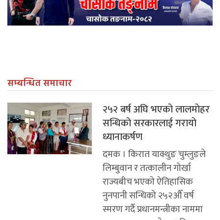
सम्बन्धित समाचार
२५२ बर्ष अघि भएकाे लालमाेहर
सन्धिकाे सरकारलाई गरायाे
ध्यानाकर्षण
दमक । किरात याक्थुङ चुम्लुङले
लिम्बुवान र तत्कालीन गोर्खा
राज्यबीच भएको ऐतिहासिक
नुनपानी सन्धिको २५२औँ वर्ष
स्मरण गर्दै प्रधानमन्त्रीका नाममा