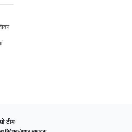
 जीवन
मा
म्रो टीम
वन्ध निर्देशक/प्रधान सम्पादक