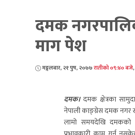
दमक नगरपालिकाम
माग पेश
मङ्गलबार, २१ पुष, २०७७
रातीको ०९:४० बजे
दमक।
दमक क्षेत्रका सामु
नेपाली काङ्ग्रेस दमक नगर 
लामो समयदेखि दमकको शैक्
प्रभावकारी काम गर्न नसकेको