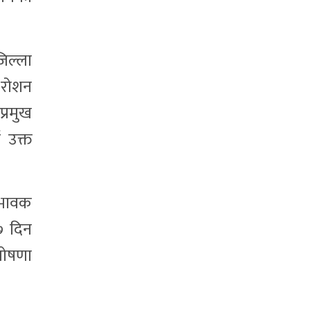
जिल्ला
ि रोशन
्रमुख
 उक्त
िभावक
७ दिन
 घोषणा