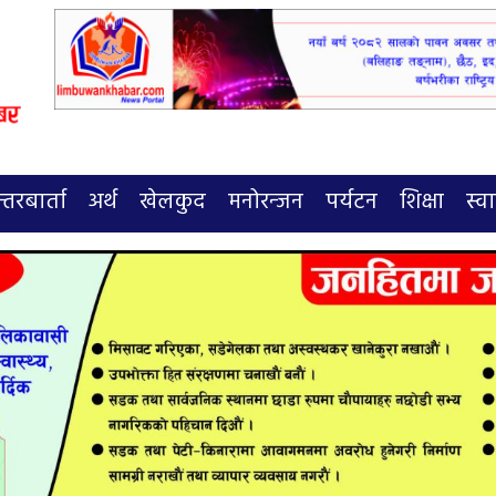
्तरबार्ता
अर्थ
खेलकुद
मनोरन्जन
पर्यटन
शिक्षा
स्वा