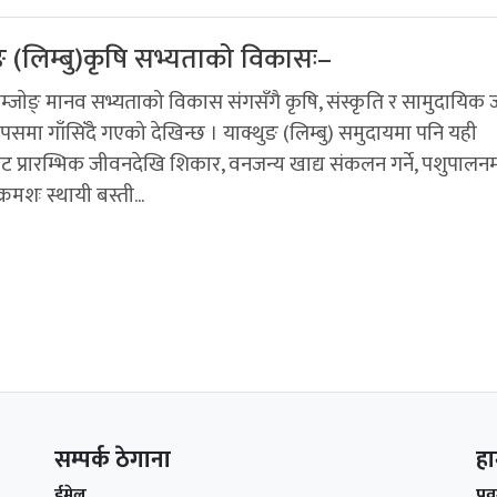
ङ (लिम्बु)कृषि सभ्यताको विकासः–
म्जाेङ् मानव सभ्यताको विकास संगसँगै कृषि, संस्कृति र सामुदायिक
पसमा गाँसिँदै गएको देखिन्छ । याक्थुङ (लिम्बु) समुदायमा पनि यही
ाबाट प्रारम्भिक जीवनदेखि शिकार, वनजन्य खाद्य संकलन गर्ने, पशुपालन
क्रमशः स्थायी बस्ती...
सम्पर्क ठेगाना
हा
ईमेल
प्र