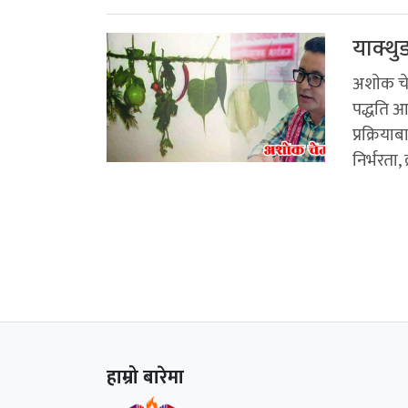
याक्थु
अशाेक चे
पद्धति आ
प्रक्रिय
निर्भरता, 
हाम्रो बारेमा