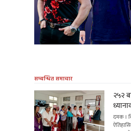
सम्बन्धित समाचार
२५२ बर
ध्याना
दमक । कि
ऐतिहासिक 