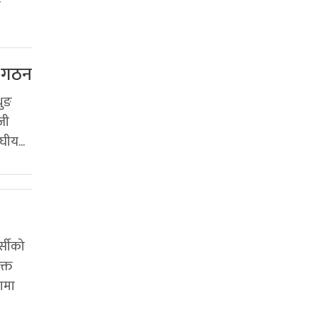
न
ि गठन
थुङ
जी
घीय...
्सीको
क्त
णमा