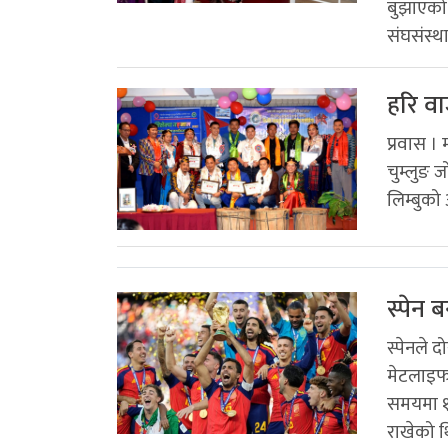
बुझाएको 
संघसंस्थ
हरि व
प्रवास ।
चुम्लुङ 
लिम्बुको
स्पेन 
स्पेनले 
मेटलाइफ 
समयमा १–
राखेको थि