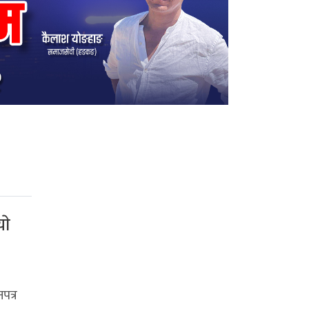
ाे
पत्र