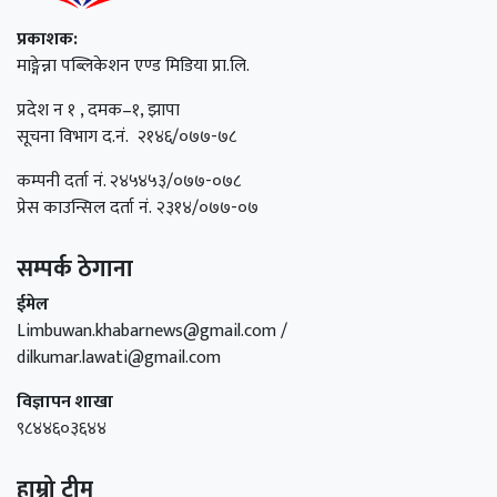
प्रकाशक:
माङ्गेन्ना पब्लिकेशन एण्ड मिडिया प्रा.लि.
प्रदेश न १ , दमक–१, झापा
सूचना विभाग द.नं. २१४६/०७७-७८
कम्पनी दर्ता नं. २४५४५३/०७७-०७८
प्रेस काउन्सिल दर्ता नं. २३१४/०७७-०७
सम्पर्क ठेगाना
ईमेल
Limbuwan.khabarnews@gmail.com /
dilkumar.lawati@gmail.com
विज्ञापन शाखा
९८४४६०३६४४
हाम्रो टीम