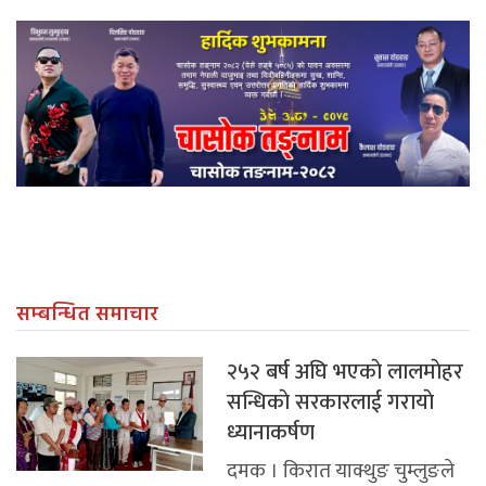
सम्बन्धित समाचार
२५२ बर्ष अघि भएकाे लालमाेहर
सन्धिकाे सरकारलाई गरायाे
ध्यानाकर्षण
दमक । किरात याक्थुङ चुम्लुङले