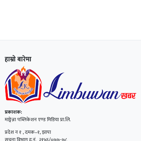
हाम्रो बारेमा
प्रकाशक:
माङ्गेन्ना पब्लिकेशन एण्ड मिडिया प्रा.लि.
प्रदेश न १ , दमक–१, झापा
सूचना विभाग द.नं. २१४६/०७७-७८