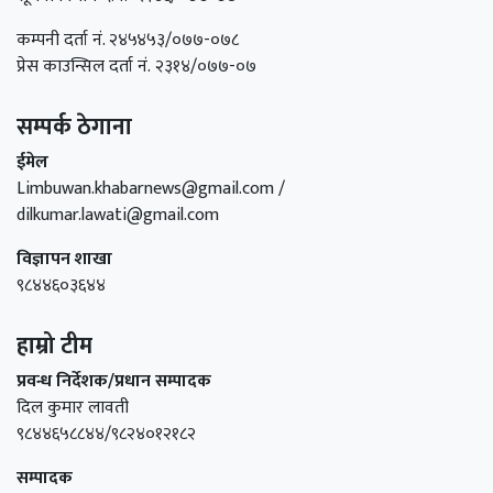
कम्पनी दर्ता नं. २४५४५३/०७७-०७८
प्रेस काउन्सिल दर्ता नं. २३१४/०७७-०७
सम्पर्क ठेगाना
ईमेल
Limbuwan.khabarnews@gmail.com /
dilkumar.lawati@gmail.com
विज्ञापन शाखा
९८४४६०३६४४
हाम्रो टीम
प्रवन्ध निर्देशक/प्रधान सम्पादक
दिल कुमार लावती
९८४४६५८८४४/९८२४०१२१८२
सम्पादक