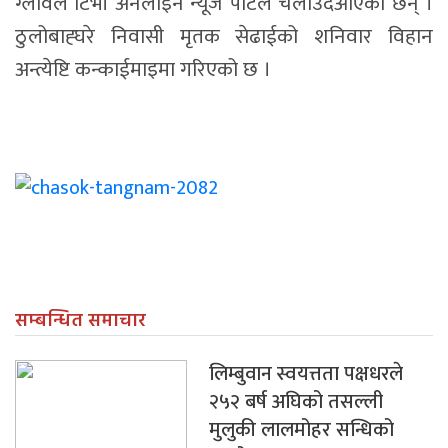
ग्लोवल टिभी अनलाइन न्यूज पोर्टल चलाउदैआएका छन् ।
ठुलोबाह्घरे निवासी मृतक सेढाईको शनिवार विहान
अन्त्येष्टि कन्काईमाइमा गरिएको छ ।
सम्बन्धित समाचार
लिम्बुवान स्वयत्तता पक्षधरले
२५२ बर्ष अघिको तसल्ली
मुलुकी लालमोहर सन्धिको