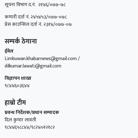
सूचना विभाग द.नं. २१४६/०७७-७८
कम्पनी दर्ता नं. २४५४५३/०७७-०७८
प्रेस काउन्सिल दर्ता नं. २३१४/०७७-०७
सम्पर्क ठेगाना
ईमेल
Limbuwan.khabarnews@gmail.com /
dilkumar.lawati@gmail.com
विज्ञापन शाखा
९८४४६०३६४४
हाम्रो टीम
प्रवन्ध निर्देशक/प्रधान सम्पादक
दिल कुमार लावती
९८४४६५८८४४/९८२४०१२१८२