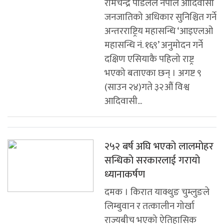
रामचन्द्र पौडेलले नेपाल आदिवासी
जनजातिको अधिकार सुनिश्चित गर्ने
अन्तरराष्ट्रिय महासन्धि ‘आइएलओ
महासन्धि नं. १६९’ अनुमोदन गर्ने
दक्षिण एसियाकै पहिलो राष्ट्र
भएको बताएका छन् । अगष्ट ९
(साउन २४)गते ३२औं विश्व
आदिवासी...
२५२ बर्ष अघि भएकाे लालमाेहर
सन्धिकाे सरकारलाई गरायाे
ध्यानाकर्षण
दमक । किरात याक्थुङ चुम्लुङले
लिम्बुवान र तत्कालीन गोर्खा
राज्यबीच भएको ऐतिहासिक