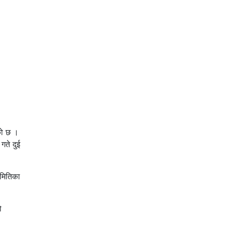
एको छ ।
गते दुई
समितिका
ो