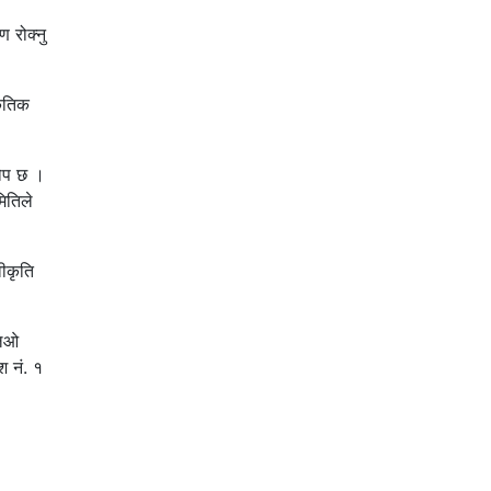
ण रोक्नु
कृतिक
रोप छ ।
ितिले
वीकृति
एलओ
श नं. १