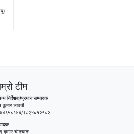
बु)
ाम्रो टीम
वन्ध निर्देशक/प्रधान सम्पादक
ल कुमार लावती
४४६५८८४४/९८२४०१२१८२
्पादक
्णु कुमार चोङबाङ