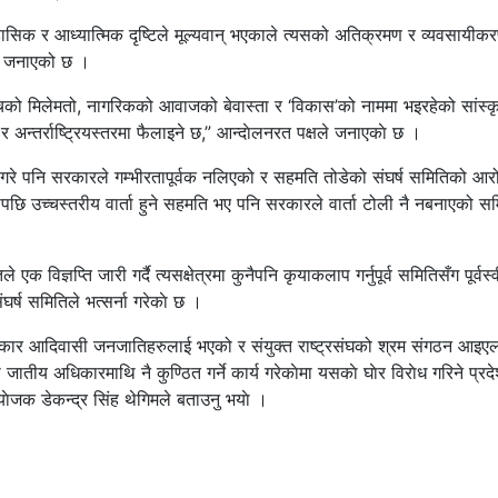
ऐतिहासिक र आध्यात्मिक दृष्टिले मूल्यवान् भएकाले त्यसको अतिक्रमण र व्यवसायीकर
िले जनाएको छ ।
को मिलेमतो, नागरिकको आवाजको बेवास्ता र ‘विकास’को नाममा भइरहेको सांस्
अन्तर्राष्ट्रियस्तरमा फैलाइने छ,” आन्दाेलनरत पक्षले जनाएकाे छ ।
ल गरे पनि सरकारले गम्भीरतापूर्वक नलिएको र सहमति तोडेको संघर्ष समितिको आ
छि उच्चस्तरीय वार्ता हुने सहमति भए पनि सरकारले वार्ता टोली नै नबनाएको सम
 विज्ञप्ति जारी गर्दै त्यसक्षेत्रमा कुनैपनि कृयाकलाप गर्नुपूर्व समितिसँग पूर्वस्
घर्ष समितिले भत्सर्ना गरेकाे छ ।
 अधिकार आदिवासी जनजातिहरुलाई भएको र संयुक्त राष्ट्रसंघको श्रम संगठन आइ
य अधिकारमाथि नै कुण्ठित गर्ने कार्य गरेकाेमा यसकाे घाेर विराेध गरिने प्रदे
ाेजक डेकन्द्र सिंह थेगिमले बताउनु भयाे ।