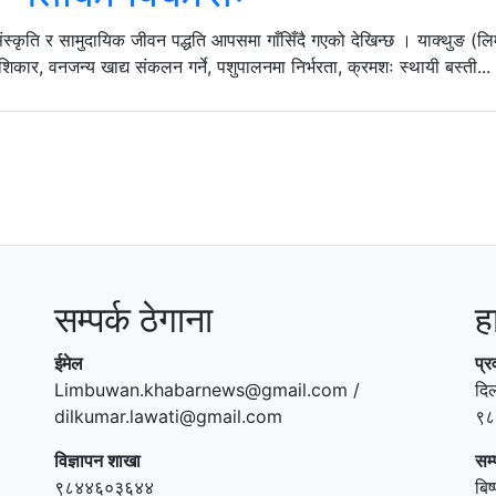
ंस्कृति र सामुदायिक जीवन पद्धति आपसमा गाँसिँदै गएको देखिन्छ । याक्थुङ (लिम्
िकार, वनजन्य खाद्य संकलन गर्ने, पशुपालनमा निर्भरता, क्रमशः स्थायी बस्ती...
सम्पर्क ठेगाना
ह
ईमेल
प्र
Limbuwan.khabarnews@gmail.com /
दि
dilkumar.lawati@gmail.com
९८
विज्ञापन शाखा
सम
९८४४६०३६४४
बिष