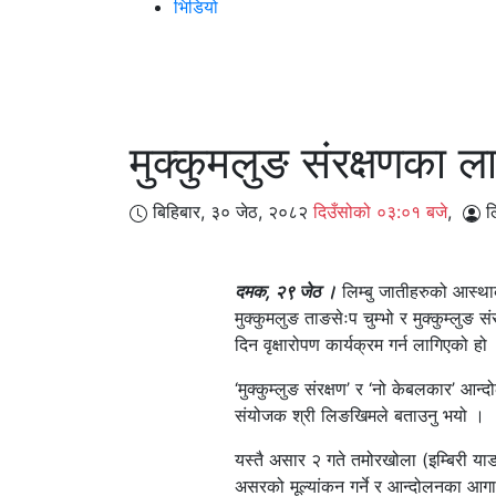
भिडियो
मुक्कुमलुङ संरक्षणका ला
बिहिबार, ३० जेठ, २०८२
दिउँसोको ०३:०१ बजे
,
लि
दमक, २९ जेठ ।
लिम्बु जातीहरुको आस्थाक
मुक्कुमलुङ ताङसेःप चुम्भो र मुक्कुम्लुङ
दिन वृक्षारोपण कार्यक्रम गर्न लागिएको हो
‘मुक्कुम्लुङ संरक्षण’ र ‘नो केबलकार’ आ
संयोजक श्री लिङखिमले बताउनु भयो ।
यस्तै असार २ गते तमोरखोला (इम्बिरी या
असरको मूल्यांकन गर्ने र आन्दोलनका आगा