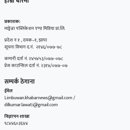
हाम्रो बारेमा
प्रकाशक:
माङ्गेन्ना पब्लिकेशन एण्ड मिडिया प्रा.लि.
प्रदेश न १ , दमक–१, झापा
सूचना विभाग द.नं. २१४६/०७७-७८
कम्पनी दर्ता नं. २४५४५३/०७७-०७८
प्रेस काउन्सिल दर्ता नं. २३१४/०७७-०७
सम्पर्क ठेगाना
ईमेल
Limbuwan.khabarnews@gmail.com /
dilkumar.lawati@gmail.com
विज्ञापन शाखा
९८४४६०३६४४