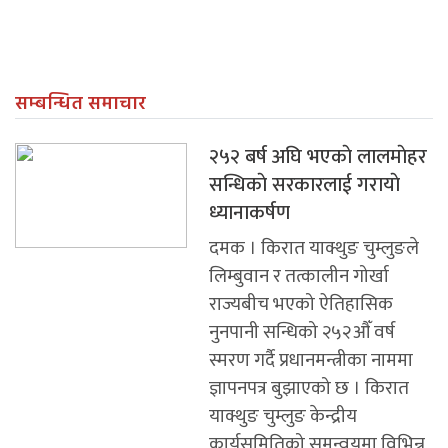
सम्बन्धित समाचार
२५२ बर्ष अघि भएकाे लालमाेहर
सन्धिकाे सरकारलाई गरायाे
ध्यानाकर्षण
दमक । किरात याक्थुङ चुम्लुङले
लिम्बुवान र तत्कालीन गोर्खा
राज्यबीच भएको ऐतिहासिक
नुनपानी सन्धिको २५२औँ वर्ष
स्मरण गर्दै प्रधानमन्त्रीका नाममा
ज्ञापनपत्र बुझाएको छ । किरात
याक्थुङ चुम्लुङ केन्द्रीय
कार्यसमितिको समन्वयमा विभिन्न