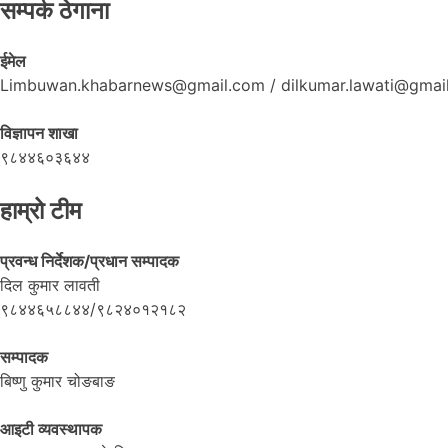
सम्पर्क ठेगाना
ईमेल
Limbuwan.khabarnews@gmail.com / dilkumar.lawati@gmai
विज्ञापन शाखा
९८४४६०३६४४
हाम्रो टीम
प्रवन्ध निर्देशक/प्रधान सम्पादक
दिल कुमार लावती
९८४४६५८८४४/९८२४०१२१८२
सम्पादक
बिष्णु कुमार चोङबाङ
आइटी व्यवस्थापक