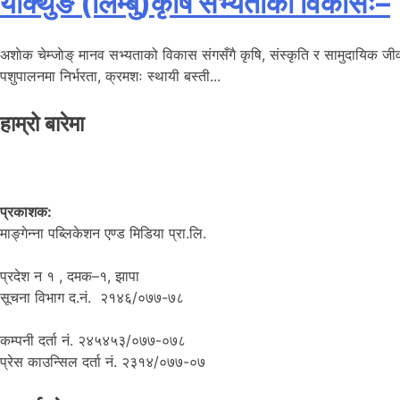
याक्थुङ (लिम्बु)कृषि सभ्यताको विकासः–
अशाेक चेम्जाेङ् मानव सभ्यताको विकास संगसँगै कृषि, संस्कृति र सामुदायिक जीव
पशुपालनमा निर्भरता, क्रमशः स्थायी बस्ती...
हाम्रो बारेमा
प्रकाशक:
माङ्गेन्ना पब्लिकेशन एण्ड मिडिया प्रा.लि.
प्रदेश न १ , दमक–१, झापा
सूचना विभाग द.नं. २१४६/०७७-७८
कम्पनी दर्ता नं. २४५४५३/०७७-०७८
प्रेस काउन्सिल दर्ता नं. २३१४/०७७-०७