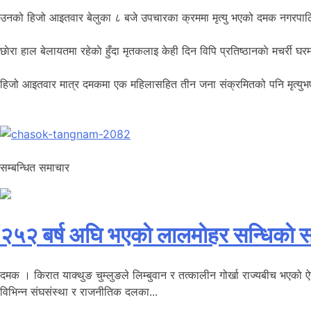
उनको हिजो आइतवार बेलुका ८ बजे उपचारका क्रममा मृत्यु भएको दमक नगरपालिकाक
छाेरा हाल बेलायतमा रहेकाे हुँदा मृतकलाइ केही दिन विपि प्रतिष्ठानकाे मचर्री घर
हिजो आइतवार मात्र दमकमा एक महिलासहित तीन जना संक्रमितको पनि मृत्युभए
सम्बन्धित समाचार
२५२ बर्ष अघि भएकाे लालमाेहर सन्धिकाे स
दमक । किरात याक्थुङ चुम्लुङले लिम्बुवान र तत्कालीन गोर्खा राज्यबीच भएको ऐत
विभिन्न संघसंस्था र राजनीतिक दलका...