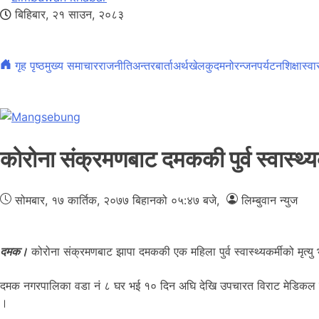
बिहिबार, २१ साउन, २०८३
गृह पृष्ठ
मुख्य समाचार
राजनीति
अन्तरबार्ता
अर्थ
खेलकुद
मनोरन्जन
पर्यटन
शिक्षा
स्वा
कोरोना संक्रमणबाट दमककी पुर्व स्वास्थ्यकर
सोमबार, १७ कार्तिक, २०७७
बिहानको ०५:४७ बजे
,
लिम्बुवान न्युज
दमक।
कोरोना संक्रमणबाट झापा दमककी एक महिला पुर्व स्वास्थ्यकर्मीको मृत्य
दमक नगरपालिका वडा नं ८ घर भई १० दिन अघि देखि उपचारत विराट मेडिकल कले
।