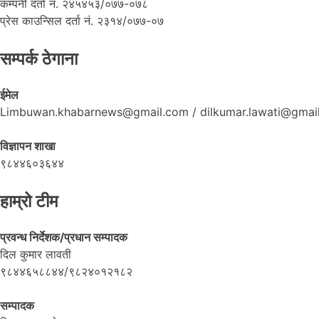
कम्पनी दर्ता नं. २४५४५३/०७७-०७८
प्रेस काउन्सिल दर्ता नं. २३१४/०७७-०७
सम्पर्क ठेगाना
ईमेल
Limbuwan.khabarnews@gmail.com / dilkumar.lawati@gmai
विज्ञापन शाखा
९८४४६०३६४४
हाम्रो टीम
प्रवन्ध निर्देशक/प्रधान सम्पादक
दिल कुमार लावती
९८४४६५८८४४/९८२४०१२१८२
सम्पादक