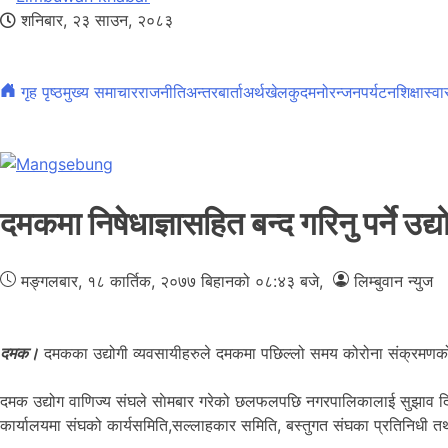
शनिबार, २३ साउन, २०८३
गृह पृष्ठ
मुख्य समाचार
राजनीति
अन्तरबार्ता
अर्थ
खेलकुद
मनोरन्जन
पर्यटन
शिक्षा
स्वा
दमकमा निषेधाज्ञासहित बन्द गरिनु पर्ने उद्
मङ्गलबार, १८ कार्तिक, २०७७
बिहानको ०८:४३ बजे
,
लिम्बुवान न्युज
दमक।
दमकका उद्योगी व्यवसायीहरुले दमकमा पछिल्लो समय कोरोना संक्रमणको दर उ
दमक उद्योग वाणिज्य संघले साेमबार गरेको छलफलपछि नगरपालिकालाई सुझाव दिने 
कार्यालयमा संघको कार्यसमिति,सल्लाहकार समिति, बस्तुगत संघका प्रतिनिधी तथ