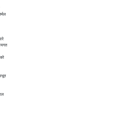
र्मल
ारे
िषयगत
एको
रभूत
काल