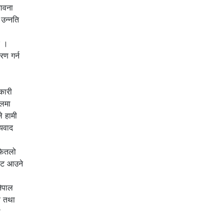
भावना
 उन्नति
ए ।
रण गर्न
कारी
हलमा
े हामी
्यवाद
फितलो
ंकट आउने
नेपाल
य तथा
थ