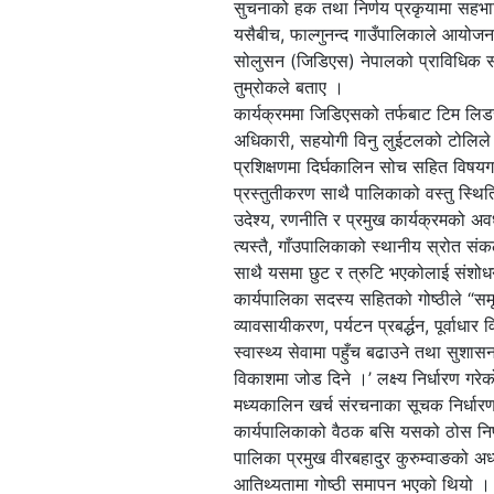
सुचनाको हक तथा निर्णय प्रकृयामा सहभा
यसैबीच, फाल्गुनन्द गाउँपालिकाले आयोजन
सोलुसन (जिडिएस) नेपालको प्राविधिक स
तुम्रोकले बताए ।
कार्यक्रममा जिडिएसको तर्फबाट टिम लिडर 
अधिकारी, सहयोगी विनु लुईटलको टोलिले
प्रशिक्षणमा दिर्घकालिन सोच सहित विष
प्रस्तुतीकरण साथै पालिकाको वस्तु स्थिति
उदेश्य, रणनीति र प्रमुख कार्यक्रमको अ
त्यस्तै, गाँउपालिकाको स्थानीय स्रोत संकल
साथै यसमा छुट र त्रुटि भएकोलाई सं
कार्यपालिका सदस्य सहितको गोष्ठीले “समृद्
व्यावसायीकरण, पर्यटन प्रबर्द्धन, पूर्वाध
स्वास्थ्य सेवामा पहुँच बढाउने तथा सुशासन
विकाशमा जोड दिने ।’ लक्ष्य निर्धारण गरे
मध्यकालिन खर्च संरचनाका सूचक निर्धार
कार्यपालिकाको वैठक बसि यसको ठोस निर्ण
पालिका प्रमुख वीरबहादुर कुरुम्वाङको अध
आतिथ्यतामा गोष्ठी समापन भएको थियो ।