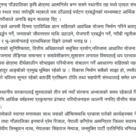
नन्द गाँउपालिका कृषि क्षेत्रमा आत्मनिर्भर बन्न सक्ने स्थानीय तह मध्ये प्रवल सं
ि स्थल तथा तपोभूमि भएकाले यस ठाँउलाई पर्यटन प्रबर्द्धनको माध्यमबाट आर्थिक
त तरीकाले अगाडि बढ्न सल्लाह दिए ।
म्वाङले आगामी दिनमा प्राविधिक ज्ञान सहितको आवधिक योजना निर्माण गरिने बता
्धन गर्ने, जनताको जीवनस्तर माथि उठाउने, रोजगारी प्रबर्द्धन गर्ने, गरीबी न्यूनीक
र भू–उपयोगलाई प्राथमिकता दिइने उनको भनाइ छ ।
ताको सुनिश्चितता, वित्तीय अधिकारको समुचित प्रयोग,नतिजामा आधारित योजना
ोजनामा लैङ्गिक समानता र समावेशीकरण,सुशासन लगायत विषयलाई थप प्रभाव
ने,ञयस क्षेत्रमा दीर्घकालीन सोचाइका परियोजना संचालन गर्ने अवधारणा सहितको प
बहादुर आङ्बोको प्रमुख भूमिका रहेको छ । विकास निर्माण सबैको साझा हो, त्यसैल
भविस्य सुन्दर रहेको बताउँदै प्रशिक्षण टोलि तथा सहयोगी संस्थालाई समेत धन
स्थानीय सरकारलाई शुरुवातको तीन वर्ष नयाँ संरचना अभ्यासको समय रहेकाले 
नि आर्थिक वर्षहरुमा प्रकृयागत ढंगबाट परियोजनाहरु थालनी नगरिए वीत्तीय स
 ।
्देम्वेकले स्वागत मन्तव्यका साथ यसको औचित्यमाथि प्रकाश पारेको कार्यक्रममा 
 तथा गाँउपालिका इनचार्ज प्रेम रिजाल, नेपाली काँग्रेस आमन्त्रित जिल्ला सदस्
घीय लिम्बुवान मञ्च, नेपालका सिंहराज नेम्वाङ, जनमुक्ति पार्टी प्रतिनिधि भगिर