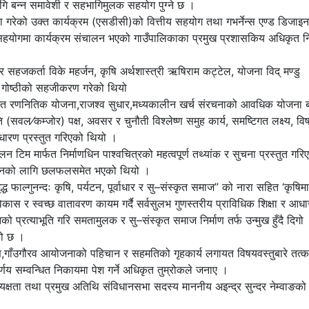
गि बन्न समावेशी र सहभागिमुलक सहयोग पुग्ने छ ।
ा गरेको उक्त कार्यक्रम (एसडीसी)को वित्तीय सहयोग तथा गभर्नेन्स एण्ड डिजाइन
हयोगमा कार्यक्रम संचालन भएको गाउँपालिकाका प्रमुख प्रशासकिय अधिकृत नि
सहजकर्ता विके महर्जन, कृषि अर्थशास्त्री ऋषिराम कट्टेल, योजना विद् मण्डु
 गोष्ठीको सहजीकरण गरेको थियो
यगत रणनितिक योजना,राजश्व सुधार,मध्यकालीन खर्च संरचनाको आवधिक योजना ब
 (सवल⁄कम्जोर) पक्ष, अवसर र चुनौती विश्लेष्ण समुह कार्य, समष्टिगत लक्ष्य, व
वधारण प्रस्तुत गरिएको थियो ।
न टिम मार्फत निर्माणधिन पाश्वचित्रको महत्वपूर्ण तथ्यांक र सुचना प्रस्तुत गरि
शोधनको लागि छलफलसमेत भएको थियो ।
ध फाल्गुनन्दः कृषि, पर्यटन, पूर्वाधार र सु–संस्कृत समाज” को नारा सहित ‘कृषिमा
ार विकास र स्वच्छ वातावरण कायम गर्दै सर्वसुलभ गुणस्तरीय प्राविधिक शिक्षा र आधा
को प्रत्याभूति गरि समतामुलक र सु–संस्कृत समाज निर्माण तर्फ उन्मुख हुँदै दिगो
को छ ।
ण,गाँउगौरव आयोजनाको पहिचान र सहमतिको गृहकार्य लगायत विषयवस्तुबारे तत्
य सम्वन्धित निकायमा पेश गर्ने अधिकृत तुम्रोकले जनाए ।
्यक्षता तथा प्रमुख अतिथि संविधानसभा सदस्य माननीय अइन्द्र सुन्दर नेम्वाङको