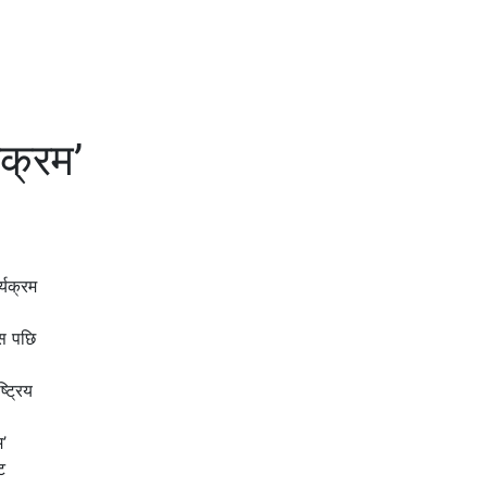
यक्रम’
्यक्रम
यस पछि
्ट्रिय
’
ट