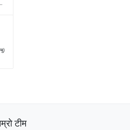
..
बु)
ाम्रो टीम