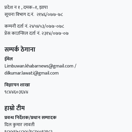
प्रदेश न १ , दमक–१, झापा
सूचना विभाग द.नं. २१४६/०७७-७८
कम्पनी दर्ता नं. २४५४५३/०७७-०७८
प्रेस काउन्सिल दर्ता नं. २३१४/०७७-०७
सम्पर्क ठेगाना
ईमेल
Limbuwan.khabarnews@gmail.com /
dilkumar.lawati@gmail.com
विज्ञापन शाखा
९८४४६०३६४४
हाम्रो टीम
प्रवन्ध निर्देशक/प्रधान सम्पादक
दिल कुमार लावती
९८४४६५८८४४/९८२४०१२१८२