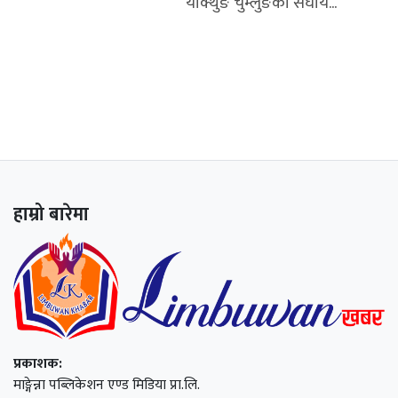
याक्थुङ चुम्लुङका संघीय...
हाम्रो बारेमा
प्रकाशक:
माङ्गेन्ना पब्लिकेशन एण्ड मिडिया प्रा.लि.