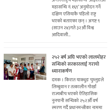
अन्तरराष्ट्रिय महासन्धि ‘आइएलओ
महासन्धि नं. १६९’ अनुमोदन गर्ने
दक्षिण एसियाकै पहिलो राष्ट्र
भएको बताएका छन् । अगष्ट ९
(साउन २४)गते ३२औं विश्व
आदिवासी...
२५२ बर्ष अघि भएकाे लालमाेहर
सन्धिकाे सरकारलाई गरायाे
ध्यानाकर्षण
दमक । किरात याक्थुङ चुम्लुङले
लिम्बुवान र तत्कालीन गोर्खा
राज्यबीच भएको ऐतिहासिक
नुनपानी सन्धिको २५२औँ वर्ष
स्मरण गर्दै प्रधानमन्त्रीका नाममा