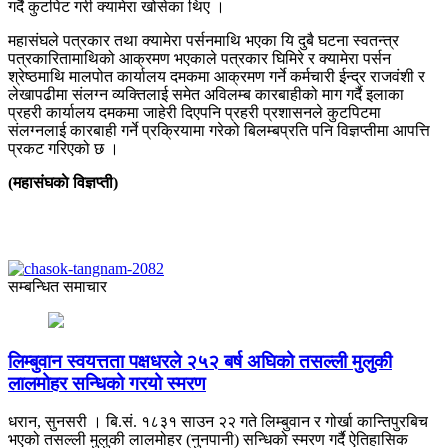
गर्दै कुटपिट गरी क्यामेरा खोसेका थिए ।
महासंघले पत्रकार तथा क्यामेरा पर्सनमाथि भएका यि दुबै घटना स्वतन्त्र
पत्रकारितामाथिको आक्रमण भएकाले पत्रकार घिमिरे र क्यामेरा पर्सन
श्रेष्ठमाथि मालपोत कार्यालय दमकमा आक्रमण गर्ने कर्मचारी ईन्द्र राजवंशी र
लेखापढीमा संलग्न व्यक्तिलाई समेत अविलम्ब कारबाहीको माग गर्दै इलाका
प्रहरी कार्यालय दमकमा जाहेरी दिएपनि प्रहरी प्रशासनले कुटपिटमा
संलग्नलाई कारबाही गर्ने प्रक्रियामा गरेको बिलम्बप्रति पनि विज्ञप्तीमा आपत्ति
प्रकट गरिएको छ ।
(महासंघकाे विज्ञप्ती)
सम्बन्धित समाचार
लिम्बुवान स्वयत्तता पक्षधरले २५२ बर्ष अघिको तसल्ली मुलुकी
लालमोहर सन्धिको गरयो स्मरण
धरान, सुनसरी । बि.सं. १८३१ साउन २२ गते लिम्बुवान र गोर्खा कान्तिपुरबिच
भएको तसल्ली मुलुकी लालमोहर (नुनपानी) सन्धिको स्मरण गर्दै ऐतिहासिक