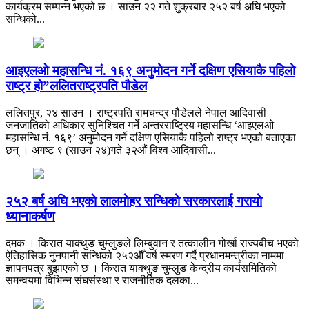
कार्यक्रम सम्पन्न भएको छ । साउन २२ गते शुक्रबार २५२ बर्ष अघि भएको
सन्धिको...
आइएलओ महासन्धि नं. १६९ अनुमोदन गर्ने दक्षिण एसियाकै पहिलो
राष्ट्र हो”ललितराष्ट्रपति पौडेल
ललितपुर, २४ साउन । राष्ट्रपति रामचन्द्र पौडेलले नेपाल आदिवासी
जनजातिको अधिकार सुनिश्चित गर्ने अन्तरराष्ट्रिय महासन्धि ‘आइएलओ
महासन्धि नं. १६९’ अनुमोदन गर्ने दक्षिण एसियाकै पहिलो राष्ट्र भएको बताएका
छन् । अगष्ट ९ (साउन २४)गते ३२औं विश्व आदिवासी...
२५२ बर्ष अघि भएकाे लालमाेहर सन्धिकाे सरकारलाई गरायाे
ध्यानाकर्षण
दमक । किरात याक्थुङ चुम्लुङले लिम्बुवान र तत्कालीन गोर्खा राज्यबीच भएको
ऐतिहासिक नुनपानी सन्धिको २५२औँ वर्ष स्मरण गर्दै प्रधानमन्त्रीका नाममा
ज्ञापनपत्र बुझाएको छ । किरात याक्थुङ चुम्लुङ केन्द्रीय कार्यसमितिको
समन्वयमा विभिन्न संघसंस्था र राजनीतिक दलका...