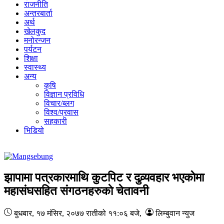
राजनीति
अन्तरबार्ता
अर्थ
खेलकुद
मनोरन्जन
पर्यटन
शिक्षा
स्वास्थ्य
अन्य
कृषि
विज्ञान प्रविधि
विचार/ब्लग
विश्व/प्रवास
सहकारी
भिडियो
झापामा पत्रकारमाथि कुटपिट र दुव्र्यवहार भएकाेमा
महासंघसहित संगठनहरुकाे चेतावनी
बुधबार, १७ मंसिर, २०७७
रातीको ११:०६ बजे
,
लिम्बुवान न्युज