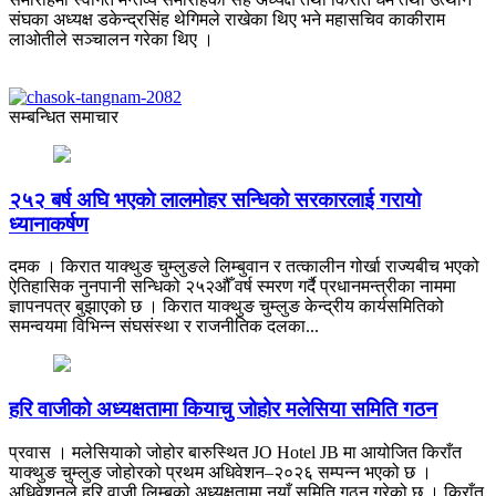
संघका अध्यक्ष डकेन्द्रसिंह थेगिमले राखेका थिए भने महासचिव काकीराम
लाओतीले सञ्चालन गरेका थिए ।
सम्बन्धित समाचार
२५२ बर्ष अघि भएकाे लालमाेहर सन्धिकाे सरकारलाई गरायाे
ध्यानाकर्षण
दमक । किरात याक्थुङ चुम्लुङले लिम्बुवान र तत्कालीन गोर्खा राज्यबीच भएको
ऐतिहासिक नुनपानी सन्धिको २५२औँ वर्ष स्मरण गर्दै प्रधानमन्त्रीका नाममा
ज्ञापनपत्र बुझाएको छ । किरात याक्थुङ चुम्लुङ केन्द्रीय कार्यसमितिको
समन्वयमा विभिन्न संघसंस्था र राजनीतिक दलका...
हरि वाजीको अध्यक्षतामा कियाचु जोहोर मलेसिया समिति गठन
प्रवास । मलेसियाको जोहोर बारुस्थित JO Hotel JB मा आयोजित किराँत
याक्थुङ चुम्लुङ जोहोरको प्रथम अधिवेशन–२०२६ सम्पन्न भएको छ ।
अधिवेशनले हरि वाजी लिम्बुको अध्यक्षतामा नयाँ समिति गठन गरेको छ । किराँत