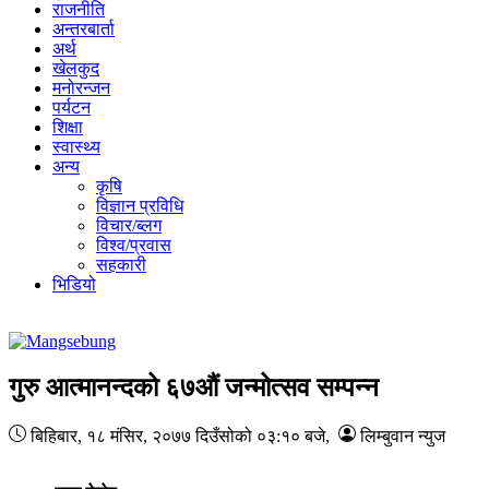
राजनीति
अन्तरबार्ता
अर्थ
खेलकुद
मनोरन्जन
पर्यटन
शिक्षा
स्वास्थ्य
अन्य
कृषि
विज्ञान प्रविधि
विचार/ब्लग
विश्व/प्रवास
सहकारी
भिडियो
गुरु आत्मानन्दको ६७औं जन्मोत्सव सम्पन्न
बिहिबार, १८ मंसिर, २०७७
दिउँसोको ०३:१० बजे
,
लिम्बुवान न्युज