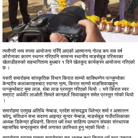
त्यसैगरी भव्य रुपमा आयोजना गरिँदै आएको आत्मानन्द गोल्ड कप यस वर्ष
कोरोनाका कारण स्थगन गरिएपनि सामान्य स्थानीय माङसेबुङ परिसरका
खेलाडीहरुको सहभागितामा बुधबार १ दिने खेलकुद कार्यक्रम आयोजना गरिएको
छ ।
यसरी समारोहमा सांस्कृतिक विभाग किरात साम्यो साक्थिम्गेन पान्जुम्भोका
केन्द्रीय कलाकारहरुबाट स्वागत नृत्य, किरात साम्यो माङसिवाखाहुन
पान्जुम्भोबाट युमा लाङ, थेबा लाङ प्रस्तुत गरिएको थियो । भने किरात स्वर
सम्राट अर्थवीर लाओती सिमले कान्छाले सिवाखाहुन समेत प्रस्तुत गरेको थियो
।
समारोहमा प्रमुख अतिथि नेम्बाङ, प्रदेश सांसदद्धय धिरेन्द्र शर्मा र आशारत्न
चवेगू, संविधान सभा सदस्य आइन्द्र सुन्दर नेम्बाङ, माङसेबुङ गाउँपालिकाका
अध्यक्ष डिकेन्द्र इधिङगो, किरात धर्म तथा साहित्य उत्थान संघका संस्थापक
महासचिव चन्द्रकुमार सेर्मा लगायत उपस्थित हुनु भएको थियो ।
समारोहमा स्वागत मन्तव्य समारोहका सह अध्यक्ष तथा किरात धर्म तथा उत्थान