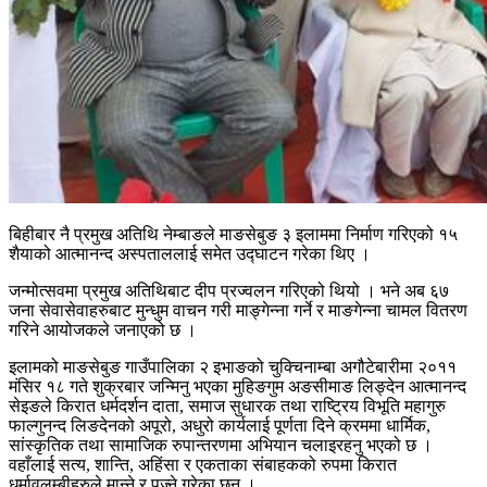
बिहीबार नै प्रमुख अतिथि नेम्बाङले माङसेबुङ ३ इलाममा निर्माण गरिएको १५
शैयाको आत्मानन्द अस्पताललाई समेत उद्घाटन गरेका थिए ।
जन्मोत्सवमा प्रमुख अतिथिबाट दीप प्रज्वलन गरिएको थियो । भने अब ६७
जना सेवासेवाहरुबाट मुन्धुम वाचन गरी माङ्गेन्ना गर्ने र माङगेन्ना चामल वितरण
गरिने आयोजकले जनाएको छ ।
इलामको माङसेबुङ गाउँपालिका २ इभाङको चुक्चिनाम्बा अगौटेबारीमा २०११
मंसिर १८ गते शुक्रबार जन्मिनु भएका मुहिङगुम अङसीमाङ लिङ्देन आत्मानन्द
सेइङले किरात धर्मदर्शन दाता, समाज सुधारक तथा राष्ट्रिय विभूति महागुरु
फाल्गुनन्द लिङदेनको अपूरो, अधुरो कार्यलाई पूर्णता दिने क्रममा धार्मिक,
सांस्कृतिक तथा सामाजिक रुपान्तरणमा अभियान चलाइरहनु भएको छ ।
वहाँलाई सत्य, शान्ति, अहिंसा र एकताका संबाहकको रुपमा किरात
धर्मावलम्बीहरुले मान्ने र पुज्ने गरेका छन् ।