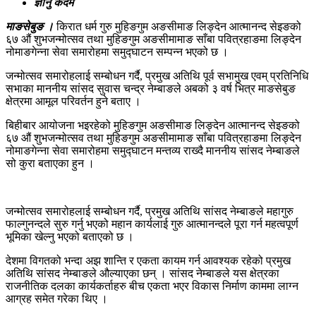
ज्ञानु केदेम
माङसेबुङ ।
किरात धर्म गुरु मुहिङगुम अङसीमाङ लिङ्देन आत्मानन्द सेइङको
६७ औं शुभजन्मोत्सव तथा मुहिङगुम अङसीमामाङ साँबा पवित्रहाङमा लिङ्देन
नोमाङगेन्ना सेवा समारोहमा समुद्घाटन सम्पन्न भएको छ ।
जन्मोत्सव समारोहलाई सम्बोधन गर्दै, प्रमुख अतिथि पूर्व सभामुख एवम् प्रतिनिधि
सभाका माननीय सांसद सुवास चन्द्र नेम्बाङले अबको ३ वर्ष भित्र माङसेबुङ
क्षेत्रमा आमूल परिवर्तन हुने बताए ।
बिहीबार आयोजना भइरहेको मुहिङगुम अङसीमाङ लिङ्देन आत्मानन्द सेइङको
६७ औं शुभजन्मोत्सव तथा मुहिङगुम अङसीमामाङ साँबा पवित्रहाङमा लिङ्देन
नोमाङगेन्ना सेवा समारोहमा समुद्घाटन मन्तव्य राख्दै माननीय सांसद नेम्बाङले
सो कुरा बताएका हुन ।
जन्मोत्सव समारोहलाई सम्बोधन गर्दै, प्रमुख अतिथि सांसद नेम्बाङले महागुरु
फाल्गुनन्दले सुरु गर्नु भएको महान कार्यलाई गुरु आत्मानन्दले पूरा गर्न महत्वपूर्ण
भूमिका खेल्नु भएको बताएको छ ।
देशमा विगतको भन्दा अझ शान्ति र एकता कायम गर्न आवश्यक रहेको प्रमुख
अतिथि सांसद नेम्बाङले औल्याएका छन् । सांसद नेम्बाङले यस क्षेत्रका
राजनीतिक दलका कार्यकर्ताहरु बीच एकता भएर विकास निर्माण काममा लाग्न
आग्रह समेत गरेका थिए ।