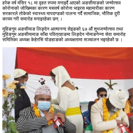
हरेक वर्ष मंसिर १८ मा वृहत रुपमा मनाइदैं आएको अङसीमाङको जन्मोत्सव
कोरोनाको जोखिमका कारण यसवर्ष कोरोना भाइरस महामारीका कारण
सरकारले तोकेको स्वास्थ्य मापदण्डको पालना गर्दै सामाजिक, भौतिक दुरी
कायम गरी समारोह मनाइरहेका छन् ।
मुहिङगुम अङसीमाङ लिङ्देन आत्मानन्द सेइङको ६७ औं शुभजन्मोत्सव तथा
मुहिङगुम अङसीमामाङ साँबा पवित्रहाङमा लिङ्देन नोमाङगेन्ना सेवा समारोह
समितिका अध्यक्ष केहेरसिं योङहाङको अध्यक्षतामा सञ्चालन भइरहेकोे छ ।