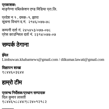
प्रकाशक:
माङ्गेन्ना पब्लिकेशन एण्ड मिडिया प्रा.लि.
प्रदेश न १ , दमक–१, झापा
सूचना विभाग द.नं. २१४६/०७७-७८
कम्पनी दर्ता नं. २४५४५३/०७७-०७८
प्रेस काउन्सिल दर्ता नं. २३१४/०७७-०७
सम्पर्क ठेगाना
ईमेल
Limbuwan.khabarnews@gmail.com / dilkumar.lawati@gmail.com
विज्ञापन शाखा
९८४४६०३६४४
हाम्रो टीम
प्रवन्ध निर्देशक/प्रधान सम्पादक
दिल कुमार लावती
९८४४६५८८४४/९८२४०१२१८२