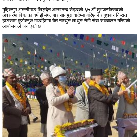
मुहिङगुम अङसीमाङ लिङ्देन आत्मानन्द सेइङको ६७ औं शुभजन्मोत्सवको
अवसरमा विगतका वर्ष झै मंगलबार साक्मुरा वादेम्मा गरिएको र बुधबार किरात
हाङसाम मुजोत्लुङ माङहिममा येत नाम्धुङ लाधुङ सेमी सेवा सञ्चालन गरिएको
आयोजकले जनाएको छ ।