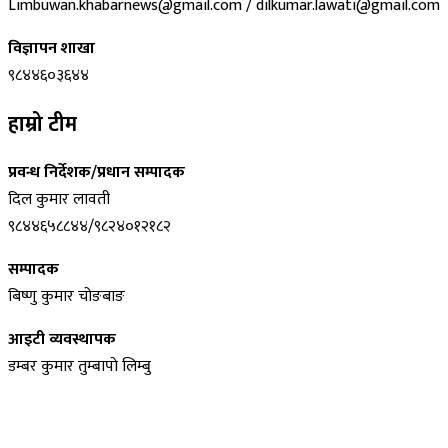
Limbuwan.khabarnews@gmail.com / dilkumar.lawati@gmail.com
विज्ञापन शाखा
९८४४६०३६४४
हाम्रो टीम
प्रवन्ध निर्देशक/प्रधान सम्पादक
दिल कुमार लावती
९८४४६५८८४४/९८२४०१२१८२
सम्पादक
बिष्णु कुमार चोङबाङ
आइटी व्यवस्थापक
डम्बर कुमार तुम्बापाे लिम्बु