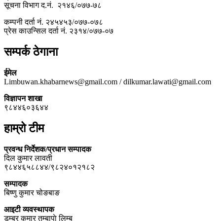
सूचना विभाग द.नं. २१४६/०७७-७८
कम्पनी दर्ता नं. २४५४५३/०७७-०७८
प्रेस काउन्सिल दर्ता नं. २३१४/०७७-०७
सम्पर्क ठेगाना
ईमेल
Limbuwan.khabarnews@gmail.com / dilkumar.lawati@gmail.com
विज्ञापन शाखा
९८४४६०३६४४
हाम्रो टीम
प्रवन्ध निर्देशक/प्रधान सम्पादक
दिल कुमार लावती
९८४४६५८८४४/९८२४०१२१८२
सम्पादक
बिष्णु कुमार चोङबाङ
आइटी व्यवस्थापक
डम्बर कुमार तुम्बापाे लिम्बु