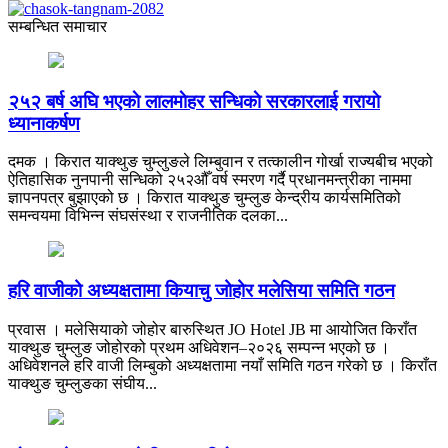
सम्बन्धित समाचार
२५२ बर्ष अघि भएकाे लालमाेहर सन्धिकाे सरकारलाई गरायाे
ध्यानाकर्षण
दमक । किरात याक्थुङ चुम्लुङले लिम्बुवान र तत्कालीन गोर्खा राज्यबीच भएको
ऐतिहासिक नुनपानी सन्धिको २५२औँ वर्ष स्मरण गर्दै प्रधानमन्त्रीका नाममा
ज्ञापनपत्र बुझाएको छ । किरात याक्थुङ चुम्लुङ केन्द्रीय कार्यसमितिको
समन्वयमा विभिन्न संघसंस्था र राजनीतिक दलका...
हरि वाजीको अध्यक्षतामा कियाचु जोहोर मलेसिया समिति गठन
प्रवास । मलेसियाको जोहोर बारुस्थित JO Hotel JB मा आयोजित किराँत
याक्थुङ चुम्लुङ जोहोरको प्रथम अधिवेशन–२०२६ सम्पन्न भएको छ ।
अधिवेशनले हरि वाजी लिम्बुको अध्यक्षतामा नयाँ समिति गठन गरेको छ । किराँत
याक्थुङ चुम्लुङका संघीय...