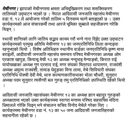
मेचीनगर।
झापाको मेचीनगरमा क्षमता अभिमूखिकरण तथा शसक्तिकरण
तालिमको उद्घाटन भएको छ । नेपाल आदिवासी जनजाति महासंघ मेचीनगर
वडा नं. १२ ले आयोजना गरेको तालिम ५ दिनसम्म चल्ने बताइएको छ । उक्त
कार्यक्रमको आज संचारकर्मी तथा आरजे भूमिका सुब्बाले सहजीकरण गरेकि
थिइन् ।
स्थायी शान्तिको लागि जातिय सद्भाव कायम गरौ भन्ने नारा दिईए उक्त उद्घाटन
कार्यक्रमको प्रमुख अतिथि मेचीनगर १२ का जनप्रतिनिधि लिला कन्दङ्वा
रहनुभएको थियो । विशेष अतिथिहरु स्थानीय वार्डका जनप्रतिनिधि कृष्ण माया
बराइली, आदीवासी जनजाति महासंघ समन्वय परिषद मेचीनगरका अध्यक्ष ओम
प्रकाश खापुङ, कियाचू मेची १२ का अध्यक्ष नन्दुभाइ मेन्याङ्बो, किरात राई
यायोख्खाका अध्यक्ष गुण प्रसाद राई, मगर संघका मित्रपठ थापामगर, राजवंशी
अध्यक्ष अमुल्य राजवंशी, तामाङ घेदुङ्का मिना लामा, मेचे सिवियारी संघका
प्रतिनिधि पोक्ची देवी मेचे, थारु कल्याणकारीसभाका भोला चौधरी, सुनुवार
अध्यक्ष पदम सुनुवार त्यसैगरी बल गुरुङ् तमु प्रतिनिधिको उपस्थिति रहेको थियो
।
आदिवासी जनजाति महासंघका मेचीनगर १२ का अध्यक्ष ज्ञान बहादुर गुरुङ्को
अध्यक्षतामा भएको उक्त कार्यक्रममा स्वागत मन्तव्य परिषद सहसचिव मदिना
धिमालले गरेकि थिइन् भने संचालन सचिव विनोद मेचेले गरेका थिए ।
कार्यक्रममा मेचीनगर वडा नं. १२ का ५० जना आदिवासी जनजातिहरुको
सहभागीता रहेको छ ।