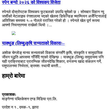
स्पेन बन्यो २०२६ को विश्वकप विजेता
स्पेनले दोस्रोपटक विश्वकप फुटबलको उपाधि चुमेको छ । सोमबार विहान न्यु
जर्सीको मेटलाइफ रंगशालामा भएको खेलमा डिफेन्डिङ च्याम्पियन अर्जेन्टिनालाई
अतिरिक्त समयमा १–० गोलले पराजित गरेको हो । स्पेनले खेल पूर्ण रूपमा
आफ्नो नियन्त्रणमा राखेको थियो ।...
याक्थुङ (लिम्बु)कृषि सभ्यताको विकासः–
अशाेक चेम्जाेङ् मानव सभ्यताको विकास संगसँगै कृषि, संस्कृति र सामुदायिक
जीवन पद्धति आपसमा गाँसिँदै गएको देखिन्छ । याक्थुङ (लिम्बु) समुदायमा पनि
यही प्रक्रियाबाट प्रारम्भिक जीवनदेखि शिकार, वनजन्य खाद्य संकलन गर्ने,
पशुपालनमा निर्भरता, क्रमशः स्थायी बस्ती...
हाम्रो बारेमा
प्रकाशक:
माङ्गेन्ना पब्लिकेशन एण्ड मिडिया प्रा.लि.
प्रदेश न १ , दमक–१, झापा