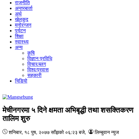
राजनीति
अन्तरबार्ता
अर्थ
खेलकुद
मनोरन्जन
पर्यटन
शिक्षा
स्वास्थ्य
अन्य
कृषि
विज्ञान प्रविधि
विचार/ब्लग
विश्व/प्रवास
सहकारी
भिडियो
मेचीनगरमा ५ दिने क्षमता अभिबृद्धी तथा शसक्तिकरण
तालिम शुरु
शनिबार, १८ पुष, २०७७
साँझको ०६:२३ बजे
,
लिम्बुवान न्युज