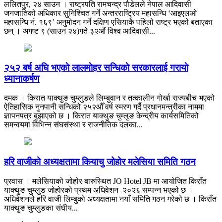
ललितपुर, २४ साउन । राष्ट्रपति रामचन्द्र पौडेलले नेपाल आदिवासी
जनजातिको अधिकार सुनिश्चित गर्ने अन्तरराष्ट्रिय महासन्धि ‘आइएलओ
महासन्धि नं. १६९’ अनुमोदन गर्ने दक्षिण एसियाकै पहिलो राष्ट्र भएको बताएका
छन् । अगष्ट ९ (साउन २४)गते ३२औं विश्व आदिवासी...
२५२ बर्ष अघि भएकाे लालमाेहर सन्धिकाे सरकारलाई गरायाे
ध्यानाकर्षण
दमक । किरात याक्थुङ चुम्लुङले लिम्बुवान र तत्कालीन गोर्खा राज्यबीच भएको
ऐतिहासिक नुनपानी सन्धिको २५२औँ वर्ष स्मरण गर्दै प्रधानमन्त्रीका नाममा
ज्ञापनपत्र बुझाएको छ । किरात याक्थुङ चुम्लुङ केन्द्रीय कार्यसमितिको
समन्वयमा विभिन्न संघसंस्था र राजनीतिक दलका...
हरि वाजीको अध्यक्षतामा कियाचु जोहोर मलेसिया समिति गठन
प्रवास । मलेसियाको जोहोर बारुस्थित JO Hotel JB मा आयोजित किराँत
याक्थुङ चुम्लुङ जोहोरको प्रथम अधिवेशन–२०२६ सम्पन्न भएको छ ।
अधिवेशनले हरि वाजी लिम्बुको अध्यक्षतामा नयाँ समिति गठन गरेको छ । किराँत
याक्थुङ चुम्लुङका संघीय...