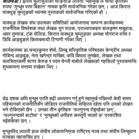
काठमाडौ।
इलाम चुलाचुलीका थाङ्साङ लावती ‘महामुर्ख’ले चौथो कृतिको
रुपमा ‘मुन्धुम परम बिज्ञान’ नामक कृति सार्वजनिक गरेका छन् । आज किरात
याक्थुङ् चुम्लुङ्को भवनमा पुस्तकको सार्वजनिक गरिएको हो ।
याक्थुङ लेखक संघ उपत्यका समितिको आयोजनामा सम्पन्न कार्यक्रममा
राजनैतिक विष्लेशक तथा लेखक युग पाठक, प्राध्यापकहरु बालकृष्ण माबुहाङ,
अमर तुम्याङ, टंक सेलिङ, किरात याक्थुङ चुम्लुङ्का अध्यक्ष योगराज वनेम र
डिबि आङ्बुङले किताबमाथी टिप्पणी गरेका थिए ।
कार्यक्रममा डा.चन्द्रकुमार शेर्मा, लिम्बू साँस्कृतिक परिषदका केन्द्रीय अध्यक्ष
गोबिन्द आङ्बुङ, नेता खगेन्द्र माखिम, कवि बिमला तुम्खेवा, लेखक तथा
चलचित्रकर्मी सागर केरुङ र पदम चेन्जी माबोले लेखकको गहकिलो पुस्तकमाथि
शुभकामना मन्तव्य राखेका थिए ।
डेढ दशक अघि मुन्धुम प्रति बढी अध्ययन गर्नु हुने महामुर्ख पछिल्लो केही समय
पहिचानको राजनीतिसँग जोडिएर राजनीतिमा सक्रिय रहेता पनि उनको लेखन
भने रोकिएको छैन । उनका तीन कृतिहरु ‘फल्गुनन्द रोइरहेका छन्’,
‘फल्गुनन्दको बाटोमा’ र ‘मुन्धुमको धनीहरु कस्तुरी भएको छ’ प्रकाशित
भईसकेका छन् ।
मुन्धुमविद् लावती हाल संघीय लोकतान्त्रिक राष्ट्रिय मञ्च तथा संघीय लिम्बुवान
मञ्चका महासचिव हुन् ।