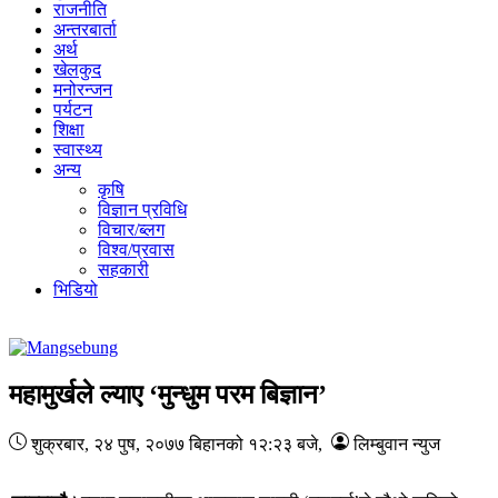
राजनीति
अन्तरबार्ता
अर्थ
खेलकुद
मनोरन्जन
पर्यटन
शिक्षा
स्वास्थ्य
अन्य
कृषि
विज्ञान प्रविधि
विचार/ब्लग
विश्व/प्रवास
सहकारी
भिडियो
महामुर्खले ल्याए ‘मुन्धुम परम बिज्ञान’
शुक्रबार, २४ पुष, २०७७
बिहानको १२:२३ बजे
,
लिम्बुवान न्युज