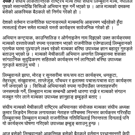
दमक।
संघीय लोकतान्त्रिक राष्ट्रिय मञ्च तथा संघीय लिम्बुवान मञ्च, नेपालले
पुषको मसान्तदेखि सिसिओ अभियान शुरु गर्ने भएको छ । आज मञ्चको दमकमा
बसेको आकस्मिक बैठकले सो निर्णय गरेको हो ।
देशको वर्तमान राजनीतिक घटनाक्रमले मञ्चमाथि आक्रमण भईरहेको हुँदा
त्यसलाई रोक्न समेत मञ्चले यस्तो कार्यक्रम सार्वजनिक गरेको हो ।
अभियान कन्ट्याक, काउन्सिलिङ र ओर्गनाइजेन नाम दिइएको उक्त कार्यक्रममा
मञ्चको दस्तावेजको रुपमा प्रकाशन भएको राजनीतिक एजेण्डालाई लिम्बुवानको
प्रत्येक घरमा पु¥याउने लक्ष्य रहेको मञ्चका बरिष्ठ उपाध्यक्ष ज्ञान बहादुर गुरुङ्ले
बताउनु भएको छ । मञ्चको मेचीकाली अभियान अन्तर्गत लिम्बुवानमा शसक्त
सांगठानिक सुदृढिकरण सहितको कार्यक्रम गर्न लागिएको बरिष्ठ उपाध्यक्ष
गुरुङ्ले बताउनु भयो ।
लिम्बुवानले झापा, मोरङ् र सुनसरीमा सय/सय वटा कार्यक्रम, धनकुटा,
तेह्रथुम, संखुवासभा, ताप्लेजुङ, पाँचथर र इलाममा पचास/पचास वटा कार्यक्रम
गर्ने जनाएको छ । सिसिओ अभियानको रुपमा गाउँगाउँका जनताहरुसँग
जनसम्पर्क गर्ने, लिम्बुवान मञ्च सम्बन्धी आफ्नो धारणा राख्ने र मञ्चको संगठन
मजबुत गरेर लाने मञ्चका उपाध्यक्ष ज्ञानुहाङ् इम्बुङ्ले बताए ।
संघीय मञ्चको मेचीकाली राष्ट्रिय अभियानका संयोजक मञ्चका संघीय अध्यक्ष
कुमार लिङ्देन मिराक लगायतका नेताहरु पश्चिममा निरन्तर कार्यक्रम गरिरहँदा
लिम्बुवानमा लिम्बुवान मञ्चले राजनीतिक गतिविधिलाई निरन्तरता दिनलाई पनि
यो कार्यक्रम घोषणा गरिएको उपाध्यक्ष इम्बुङ् बताउनु हुन्छ ।
आज बसेको लिम्बुवानको आकस्मिक बसेको बैठकले वर्तमान प्रधानमन्त्री केपी