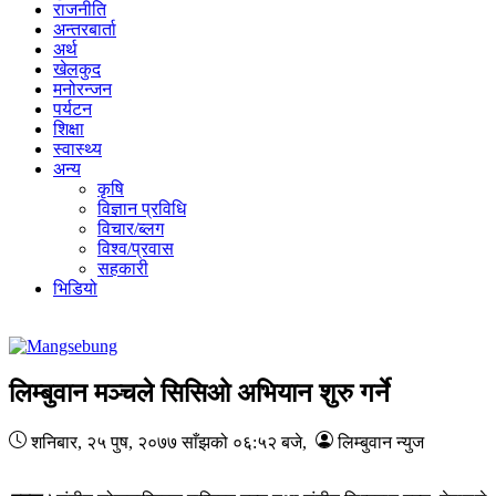
राजनीति
अन्तरबार्ता
अर्थ
खेलकुद
मनोरन्जन
पर्यटन
शिक्षा
स्वास्थ्य
अन्य
कृषि
विज्ञान प्रविधि
विचार/ब्लग
विश्व/प्रवास
सहकारी
भिडियो
लिम्बुवान मञ्चले सिसिओ अभियान शुरु गर्ने
शनिबार, २५ पुष, २०७७
साँझको ०६:५२ बजे
,
लिम्बुवान न्युज