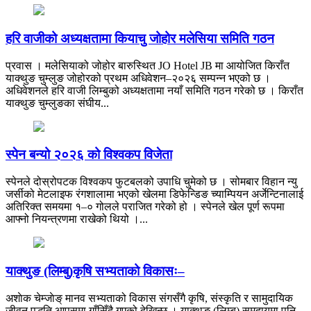
हरि वाजीको अध्यक्षतामा कियाचु जोहोर मलेसिया समिति गठन
प्रवास । मलेसियाको जोहोर बारुस्थित JO Hotel JB मा आयोजित किराँत
याक्थुङ चुम्लुङ जोहोरको प्रथम अधिवेशन–२०२६ सम्पन्न भएको छ ।
अधिवेशनले हरि वाजी लिम्बुको अध्यक्षतामा नयाँ समिति गठन गरेको छ । किराँत
याक्थुङ चुम्लुङका संघीय...
स्पेन बन्यो २०२६ को विश्वकप विजेता
स्पेनले दोस्रोपटक विश्वकप फुटबलको उपाधि चुमेको छ । सोमबार विहान न्यु
जर्सीको मेटलाइफ रंगशालामा भएको खेलमा डिफेन्डिङ च्याम्पियन अर्जेन्टिनालाई
अतिरिक्त समयमा १–० गोलले पराजित गरेको हो । स्पेनले खेल पूर्ण रूपमा
आफ्नो नियन्त्रणमा राखेको थियो ।...
याक्थुङ (लिम्बु)कृषि सभ्यताको विकासः–
अशाेक चेम्जाेङ् मानव सभ्यताको विकास संगसँगै कृषि, संस्कृति र सामुदायिक
जीवन पद्धति आपसमा गाँसिँदै गएको देखिन्छ । याक्थुङ (लिम्बु) समुदायमा पनि