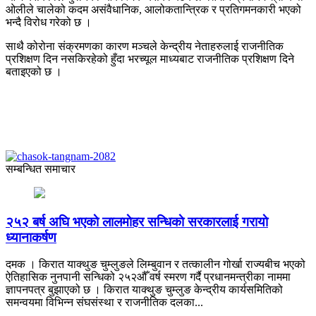
ओलीले चालेको कदम असंवैधानिक, आलोकतान्त्रिक र प्रतिगमनकारी भएको
भन्दै विरोध गरेको छ ।
साथै कोरोना संक्रमणका कारण मञ्चले केन्द्रीय नेताहरुलाई राजनीतिक
प्रशिक्षण दिन नसकिरहेको हुँदा भरच्यूल माध्यबाट राजनीतिक प्रशिक्षण दिने
बताइएको छ ।
सम्बन्धित समाचार
२५२ बर्ष अघि भएकाे लालमाेहर सन्धिकाे सरकारलाई गरायाे
ध्यानाकर्षण
दमक । किरात याक्थुङ चुम्लुङले लिम्बुवान र तत्कालीन गोर्खा राज्यबीच भएको
ऐतिहासिक नुनपानी सन्धिको २५२औँ वर्ष स्मरण गर्दै प्रधानमन्त्रीका नाममा
ज्ञापनपत्र बुझाएको छ । किरात याक्थुङ चुम्लुङ केन्द्रीय कार्यसमितिको
समन्वयमा विभिन्न संघसंस्था र राजनीतिक दलका...