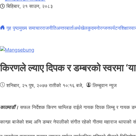
बिहिबार, २१ साउन, २०८३
गृह पृष्ठ
मुख्य समाचार
राजनीति
अन्तरबार्ता
अर्थ
खेलकुद
मनोरन्जन
पर्यटन
शिक्षा
स्वा
किरणले ल्याए दिपक र डम्बरको स्वरमा ‘याःर
शनिबार, २५ पुष, २०७७
रातीको १०:१६ बजे
,
लिम्बुवान न्युज
काठमाडौं।
सफल निर्देशक किरण चाम्लिङ राईले गायक दिपक लिम्बु र गायक डम्ब
कान्छा बाजेको शब्द अनि डम्बर नेपालीको संगीत रहेको गीतमा महाराज थापाको स