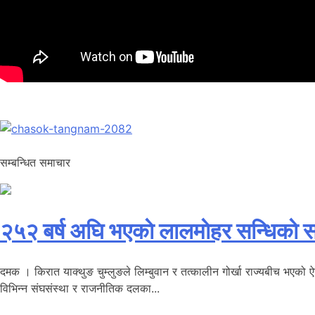
सम्बन्धित समाचार
२५२ बर्ष अघि भएकाे लालमाेहर सन्धिकाे स
दमक । किरात याक्थुङ चुम्लुङले लिम्बुवान र तत्कालीन गोर्खा राज्यबीच भएको ऐत
विभिन्न संघसंस्था र राजनीतिक दलका...