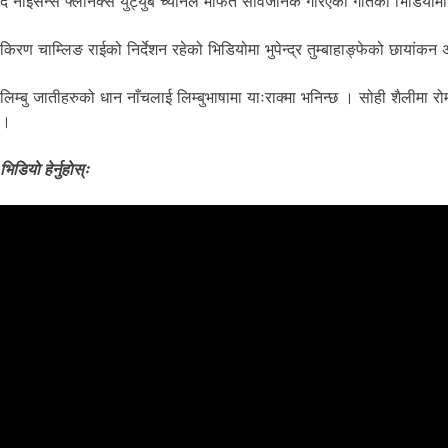
द नाइसेन्स फ्लानक्स युट्युब च्यानल मार्फत सार्वजनिक गरिएको गीतको भिडियोमा
किरण चाम्लिङ राईको निर्देशन रहेको भिडियोमा भुपेन्द्र तुम्बाहाङ्फेको छायां
लिम्बु जातीहरुको धान नाँचलाई लिम्बुभाषामा याःराक्मा भनिन्छ । सोही शैली
।
भिडियाे हेर्नुहाेस्ः