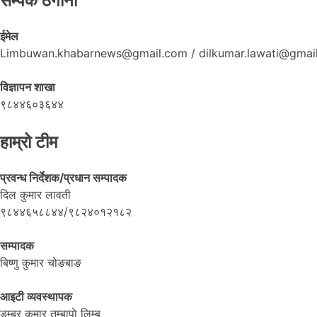
सम्पर्क ठेगाना
ईमेल
Limbuwan.khabarnews@gmail.com / dilkumar.lawati@gmai
विज्ञापन शाखा
९८४४६०३६४४
हाम्रो टीम
प्रवन्ध निर्देशक/प्रधान सम्पादक
दिल कुमार लावती
९८४४६५८८४४/९८२४०१२१८२
सम्पादक
बिष्णु कुमार चोङबाङ
आइटी व्यवस्थापक
डम्बर कुमार तुम्बापाे लिम्बु