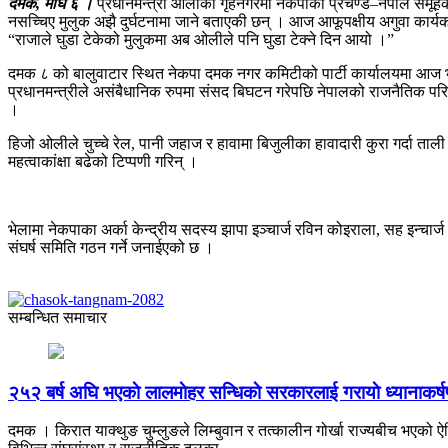
दमक, माघ ६ ।
प्रधानमन्त्री ओलीको गृहनगरमा नेकपाको प्रचण्ड–नेपाल समूहको 
नसच्चिए मुलुक अझै दुर्घटनामा जाने बताएकी छन् । आज आफूपक्षीय अगुवा कार्यकर्
“राजाले घुडा टेकेको मुलुकमा अब ओलीले पनि घुडा टेक्ने दिन आयो ।”
दमक ८ को बालुवाटार स्थित नेकपा दमक नगर कमिटीको पार्टी कार्यालयमा आज भएक
प्रधानमन्त्रीले असंबैधानिक रुपमा संसद बिघटन गरेपछि नेपालको राजनैतिक परिवर्तन
।
हिजो ओलीले चुच्चे रेल, पानी जहाज र हावामा बिजुलीका हावादारी कुरा गर्दा ताल
महत्वाकांक्षा बढेको टिप्पणी गरिन् ।
भेलामा नेकपाका अर्का केन्द्रीय सदस्य झापा इञ्चार्ज रविन कोइराला, सह इन्चा
संघर्ष समिति गठन गर्ने जनाईएको छ ।
सम्बन्धित समाचार
२५२ बर्ष अघि भएकाे लालमाेहर सन्धिकाे सरकारलाई गरायाे ध्यानाकर्
दमक । किरात याक्थुङ चुम्लुङले लिम्बुवान र तत्कालीन गोर्खा राज्यबीच भएको ऐत