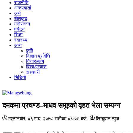
राजनीति
अन्तरबार्ता
अर्थ
खेलकुद
मनोरन्जन
पर्यटन
शिक्षा
स्वास्थ्य
अन्य
कृषि
विज्ञान प्रविधि
विचार/ब्लग
विश्व/प्रवास
सहकारी
भिडियो
दमकमा प्रचण्ड–माधव समूहको वृहत भेला सम्पन्न
मङ्गलबार, ०६ माघ, २०७७
रातीको ०८:०७ बजे
,
लिम्बुवान न्युज