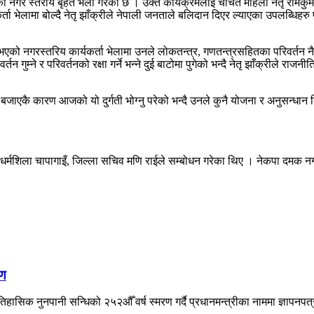
नगर स्तरीय बृहत भेला गरेको छ । उक्त कार्यक्रमलाई चर्चित महिला नेतृ रामकुम
ता भेलामा बोल्दै नेतृ झाँक्रीले नेपाली जनताले बलिदान दिएर ल्याएका उपलब्धिहरु
ो नगरस्तरिय कार्यकर्ता भेलामा उनले लोकतन्त्र, गणतन्त्रसहितका परिवर्तन नै 
 गुम्ने र परिवर्तनको रक्षा गर्ने भन्ने दुई बाटोमा पुगेको भन्दै नेतृ झाँक्रीले 
ी बजाएकै कारण आजको यो दुर्गती भोग्नु परेको भन्दै उनले कुनै योजना र अनुसन्धा
र्ज धर्मशिला चापागाइँ, जिल्ला सचिव मणि राईले सम्बोधन गरेका थिए । नेकपा दमक 
षण
िहासिक नुनपानी सन्धिको २५२औँ वर्ष स्मरण गर्दै प्रधानमन्त्रीका नाममा ज्ञापनपत