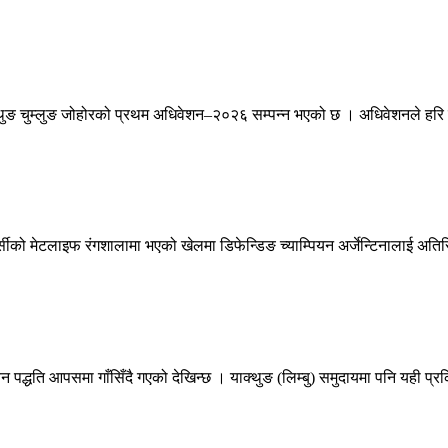
ङ चुम्लुङ जोहोरको प्रथम अधिवेशन–२०२६ सम्पन्न भएको छ । अधिवेशनले हरि वाज
सीको मेटलाइफ रंगशालामा भएको खेलमा डिफेन्डिङ च्याम्पियन अर्जेन्टिनालाई अतिर
न पद्धति आपसमा गाँसिँदै गएको देखिन्छ । याक्थुङ (लिम्बु) समुदायमा पनि यही प्