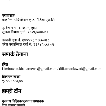
प्रकाशक:
माङ्गेन्ना पब्लिकेशन एण्ड मिडिया प्रा.लि.
प्रदेश न १ , दमक–१, झापा
सूचना विभाग द.नं. २१४६/०७७-७८
कम्पनी दर्ता नं. २४५४५३/०७७-०७८
प्रेस काउन्सिल दर्ता नं. २३१४/०७७-०७
सम्पर्क ठेगाना
ईमेल
Limbuwan.khabarnews@gmail.com / dilkumar.lawati@gmail.com
विज्ञापन शाखा
९८४४६०३६४४
हाम्रो टीम
प्रवन्ध निर्देशक/प्रधान सम्पादक
दिल कुमार लावती