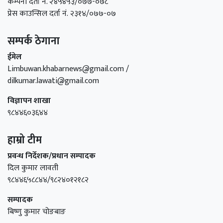
कम्पनी दर्ता नं. २४५४५३/०७७-०७८
प्रेस काउन्सिल दर्ता नं. २३१४/०७७-०७
सम्पर्क ठेगाना
ईमेल
Limbuwan.khabarnews@gmail.com /
dilkumar.lawati@gmail.com
विज्ञापन शाखा
९८४४६०३६४४
हाम्रो टीम
प्रवन्ध निर्देशक/प्रधान सम्पादक
दिल कुमार लावती
९८४४६५८८४४/९८२४०१२१८२
सम्पादक
बिष्णु कुमार चोङबाङ