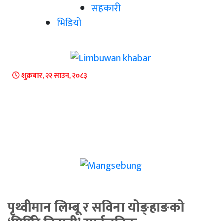
सहकारी
भिडियो
शुक्रबार, २२ साउन, २०८३
पृथ्वीमान लिम्बू र सविना योङ्हाङको