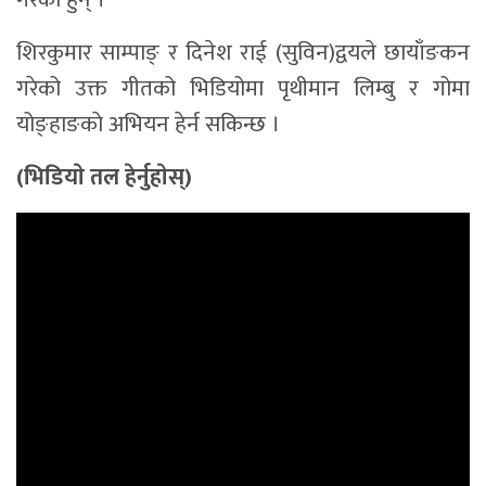
शिरकुमार साम्पाङ् र दिनेश राई (सुविन)द्वयले छायाँङकन
गरेको उक्त गीतको भिडियोमा पृथीमान लिम्बु र गोमा
योङ्हाङकाे अभियन हेर्न सकिन्छ ।
(भिडियाे तल हेर्नुहाेस्)