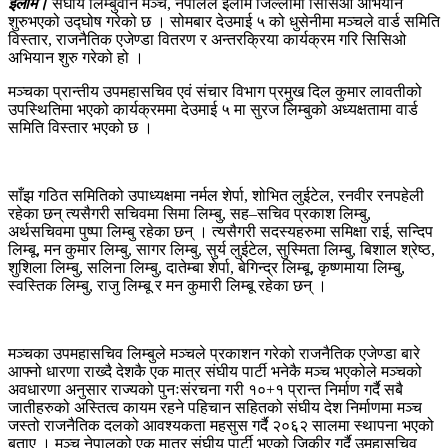
इलाम।
संघीय लिम्बुवान मञ्च, नेपालले इलाम जिल्लामा सिसिओ अभियान
शुरुभएको उद्घोष गरेको छ । सोमबार देउमाई ५ को धुसेनीमा मञ्चले वार्ड समिति
विस्तार, राजनैतिक एजेण्डा वितरण र अन्तरक्रिया कार्यक्रम गरि सिसिओ
अभियान शुरु गरेको हो ।
मञ्चका प्रान्तीय उपमहासचिव एवं संचार विभाग प्रमुख दिल कुमार लावतीको
उपस्थितिमा भएको कार्यक्रममा देउमाई ५ मा सुरज लिम्बुको अध्यक्षतामा वार्ड
समिति विस्तार भएको छ ।
साँझ गठित समितिको उपाध्यक्षमा नर्मल शेर्पा, शोभित लुईटेल, रनवीर रनपहेली
रहेका छन् त्यसैगरी सचिवमा सिमा लिम्बु, सह–सचिव प्रकाश लिम्बु,
अर्थसचिवमा पुष्पा लिम्बु रहेका छन् । त्यसैगरी सदस्यहरुमा समिक्षा राई, सन्दिप
लिम्बू, मन कुमार लिम्बु, सागर लिम्बु, सुर्य लुईटेल, सुस्मिता लिम्बु, बिशाल श्रेष्ठ,
शुशिला लिम्बु, सलिना लिम्बु, दातेम्बा शेर्पा, बेगिन्द्र लिम्बू, कृष्णमाया लिम्बु,
स्वस्तिक लिम्बु, राजु लिम्बू र मन कुमारी लिम्बू रहेका छन् ।
मञ्चका उपमहासचिव लिम्बुले मञ्चले प्रकाशन गरेको राजनैतिक एजेण्डा बारे
आफ्नो धारणा राख्दै देशकै एक मात्र संघीय पार्टी भनेकै मञ्च भएकोले मञ्चको
अवधारणा अनुसार राज्यको पुनःसंरचना गरी १०+१ प्रान्त निर्माण गर्दै सबै
जातीहरुको अस्तित्व कायम रहने पहिचान सहितको संघीय देश निर्माणमा मञ्च
जस्तो राजनैतिक दलको आवश्यकता महसुस गर्दै २०६२ सालमा स्थापना भएको
बताए । मञ्च नेपालको एक मात्र संघीय पार्टी भएको जिकीर गर्दै उमहासचिव