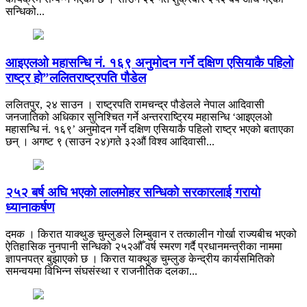
सन्धिको...
आइएलओ महासन्धि नं. १६९ अनुमोदन गर्ने दक्षिण एसियाकै पहिलो
राष्ट्र हो”ललितराष्ट्रपति पौडेल
ललितपुर, २४ साउन । राष्ट्रपति रामचन्द्र पौडेलले नेपाल आदिवासी
जनजातिको अधिकार सुनिश्चित गर्ने अन्तरराष्ट्रिय महासन्धि ‘आइएलओ
महासन्धि नं. १६९’ अनुमोदन गर्ने दक्षिण एसियाकै पहिलो राष्ट्र भएको बताएका
छन् । अगष्ट ९ (साउन २४)गते ३२औं विश्व आदिवासी...
२५२ बर्ष अघि भएकाे लालमाेहर सन्धिकाे सरकारलाई गरायाे
ध्यानाकर्षण
दमक । किरात याक्थुङ चुम्लुङले लिम्बुवान र तत्कालीन गोर्खा राज्यबीच भएको
ऐतिहासिक नुनपानी सन्धिको २५२औँ वर्ष स्मरण गर्दै प्रधानमन्त्रीका नाममा
ज्ञापनपत्र बुझाएको छ । किरात याक्थुङ चुम्लुङ केन्द्रीय कार्यसमितिको
समन्वयमा विभिन्न संघसंस्था र राजनीतिक दलका...