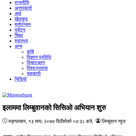
राजनीति
अन्तरबार्ता
अर्थ
खेलकुद
मनोरन्जन
पर्यटन
शिक्षा
स्वास्थ्य
अन्य
कृषि
विज्ञान प्रविधि
विचार/ब्लग
विश्व/प्रवास
सहकारी
भिडियो
इलाममा लिम्बुवानको सिसिओ अभियान शुरु
मङ्गलबार, १३ माघ, २०७७
दिउँसोको ०४:३८ बजे
,
लिम्बुवान न्युज