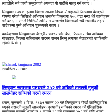
लावतीले सबै जाती समुदायको अपनत्व यो पार्टीले मात्र गर्ने बताए ।
लिम्बुवान मञ्चका इलाम जिल्ला अध्यक्ष दिपक योङहाङले जिल्लामा केन्द्रले
घोषणा गरेको सिसिओ अभियान अन्तर्गत जिल्लामा १०० वटा भन्दा धेरै कार्यक्रम
गर्ने बताए । उनले सिसिओ अभियान अन्तरर्गत जिल्लाको सबै स्थानीय तह र
वार्डहरुमा पुग्ने अभियान शुरुभएको बताए ।
कार्यक्रममा लिम्बुवानका केन्द्रीय सदस्य सोम बेघा, जिल्ला सचिव अम्बिका
योङहाङ, जिल्ला सचिवालय सदस्य राजन लिम्बु लगायत नेताहरुको उपस्थिति
रहेको थियो ।
सम्बन्धित समाचार
लिम्बुवान स्वयत्तता पक्षधरले २५२ बर्ष अघिको तसल्ली मुलुकी
लालमोहर सन्धिको गरयो स्मरण
धरान, सुनसरी । बि.सं. १८३१ साउन २२ गते लिम्बुवान र गोर्खा कान्तिपुरबिच
भएको तसल्ली मुलुकी लालमोहर (नुनपानी) सन्धिको स्मरण गर्दै ऐतिहासिक
कार्यक्रम सम्पन्न भएको छ । साउन २२ गते शुक्रबार २५२ बर्ष अघि भएको