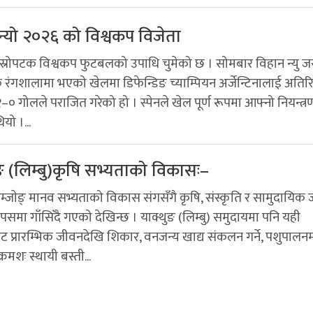
बन्यो २०२६ को विश्वकप विजेता
दोस्रोपटक विश्वकप फुटबलको उपाधि चुमेको छ । सोमबार विहान न्यु जर
रंगशालामा भएको खेलमा डिफेन्डिङ च्याम्पियन अर्जेन्टिनालाई अतिरि
० गोलले पराजित गरेको हो । स्पेनले खेल पूर्ण रूपमा आफ्नो नियन्त्र
यो ।...
ङ (लिम्बु)कृषि सभ्यताको विकासः–
म्जाेङ् मानव सभ्यताको विकास संगसँगै कृषि, संस्कृति र सामुदायिक
पसमा गाँसिँदै गएको देखिन्छ । याक्थुङ (लिम्बु) समुदायमा पनि यही
ाबाट प्रारम्भिक जीवनदेखि शिकार, वनजन्य खाद्य संकलन गर्ने, पशुपालन
क्रमशः स्थायी बस्ती...