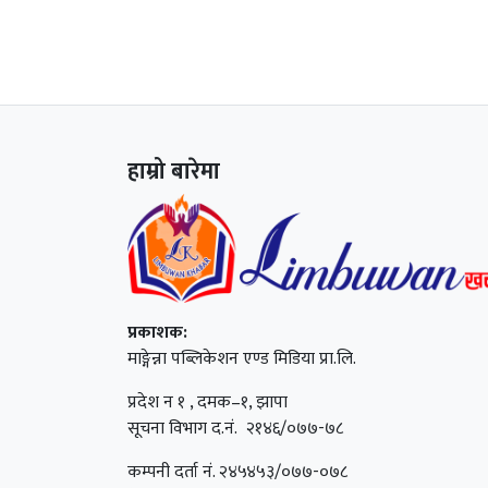
हाम्रो बारेमा
प्रकाशक:
माङ्गेन्ना पब्लिकेशन एण्ड मिडिया प्रा.लि.
प्रदेश न १ , दमक–१, झापा
सूचना विभाग द.नं. २१४६/०७७-७८
कम्पनी दर्ता नं. २४५४५३/०७७-०७८