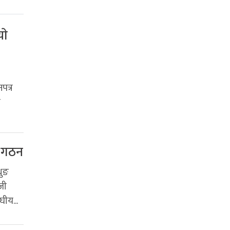
ाे
पत्र
न
ि गठन
थुङ
जी
घीय...