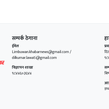
सम्पर्क ठेगाना
हा
ईमेल
प्र
Limbuwan.khabarnews@gmail.com /
दि
dilkumar.lawati@gmail.com
९८
विज्ञापन शाखा
सम
९८४४६०३६४४
बिष
आइ
डम्