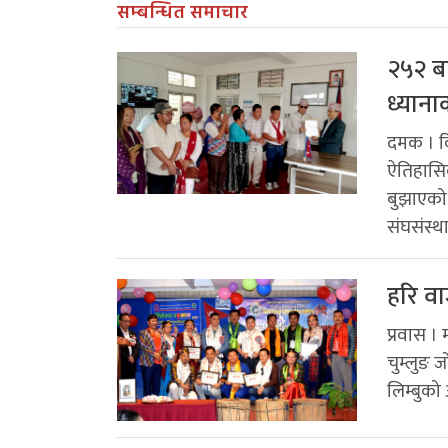
सम्बन्धित समाचार
२५२ बर
ध्याना
दमक । कि
ऐतिहासिक 
बुझाएको 
संघसंस्थ
हरि व
प्रवास ।
चुम्लुङ 
लिम्बुको