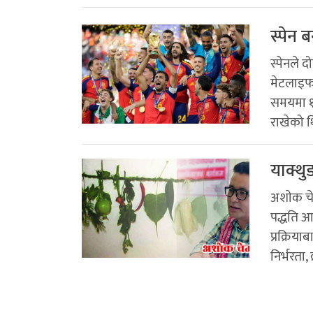
स्पेन 
स्पेनले 
मेटलाइफ 
समयमा १–
राखेको थि
याक्थु
अशाेक चे
पद्धति आ
प्रक्रिय
निर्भरता, 