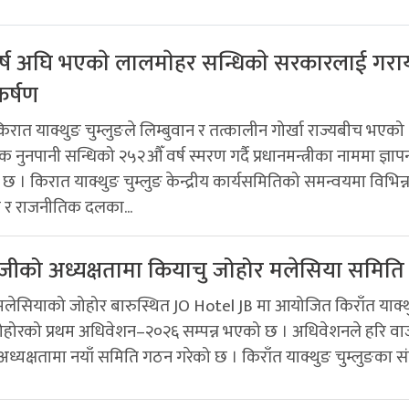
्ष अघि भएकाे लालमाेहर सन्धिकाे सरकारलाई गराय
कर्षण
रात याक्थुङ चुम्लुङले लिम्बुवान र तत्कालीन गोर्खा राज्यबीच भएको
नुनपानी सन्धिको २५२औँ वर्ष स्मरण गर्दै प्रधानमन्त्रीका नाममा ज्ञापन
छ । किरात याक्थुङ चुम्लुङ केन्द्रीय कार्यसमितिको समन्वयमा विभिन्
ा र राजनीतिक दलका...
ाजीको अध्यक्षतामा कियाचु जोहोर मलेसिया समित
 मलेसियाको जोहोर बारुस्थित JO Hotel JB मा आयोजित किराँत याक्
जोहोरको प्रथम अधिवेशन–२०२६ सम्पन्न भएको छ । अधिवेशनले हरि वा
 अध्यक्षतामा नयाँ समिति गठन गरेको छ । किराँत याक्थुङ चुम्लुङका सं