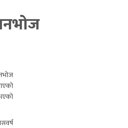
ो बनभोज
बनभोज
 आएको
 भएको
सवर्ष