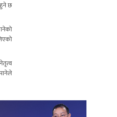
ुने छ
ानेको
लिएको
ेतृत्व
ानेले