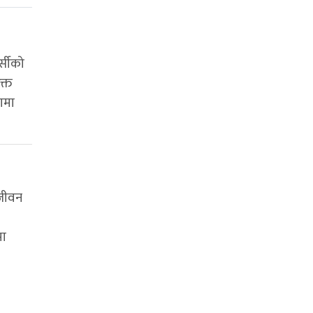
्सीको
क्त
णमा
 जीवन
मा