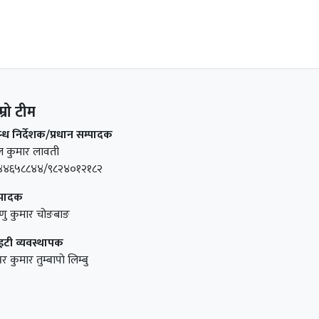
म्रो टीम
वन्ध निर्देशक/प्रधान सम्पादक
ल कुमार लावती
४४६५८८४४/९८२४०१२१८२
्पादक
्णु कुमार चोङबाङ
टी व्यवस्थापक
बर कुमार तुम्बापाे लिम्बु