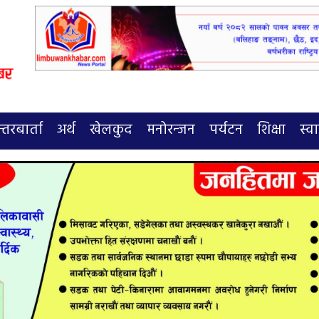
्तरबार्ता
अर्थ
खेलकुद
मनोरन्जन
पर्यटन
शिक्षा
स्वा