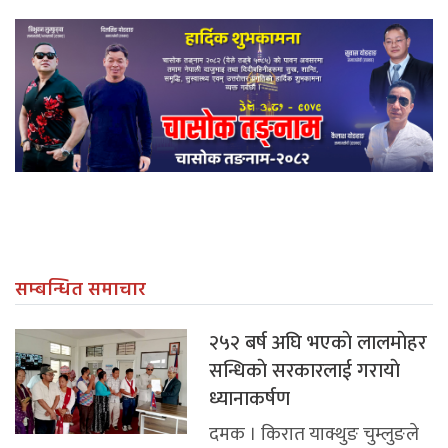
सम्बन्धित समाचार
२५२ बर्ष अघि भएकाे लालमाेहर
सन्धिकाे सरकारलाई गरायाे
ध्यानाकर्षण
दमक । किरात याक्थुङ चुम्लुङले