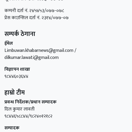
कम्पनी दर्ता नं. २४५४५३/०७७-०७८
प्रेस काउन्सिल दर्ता नं. २३१४/०७७-०७
सम्पर्क ठेगाना
ईमेल
Limbuwan.khabarnews@gmail.com /
dilkumar.lawati@gmail.com
विज्ञापन शाखा
९८४४६०३६४४
हाम्रो टीम
प्रवन्ध निर्देशक/प्रधान सम्पादक
दिल कुमार लावती
९८४४६५८८४४/९८२४०१२१८२
सम्पादक