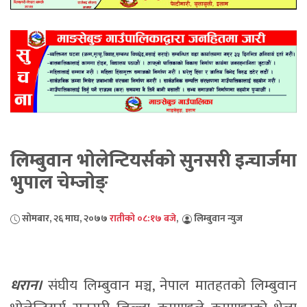
लिम्बुवान भोलेन्टियर्सको सुनसरी इन्चार्जमा
भुपाल चेम्जोङ्
सोमबार, २६ माघ, २०७७
रातीको ०८:१७ बजे
,
लिम्बुवान न्युज
धरान।
संघीय लिम्बुवान मञ्च, नेपाल मातहतको लिम्बुवान