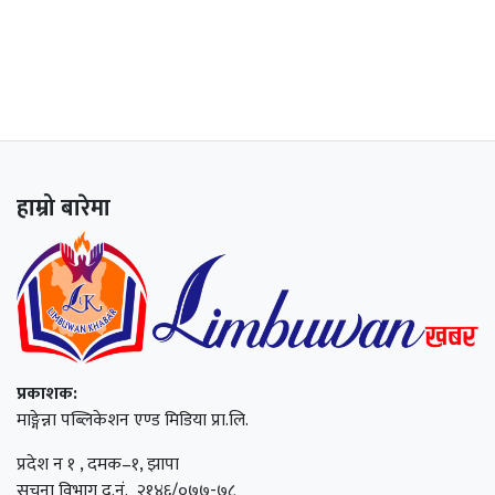
हाम्रो बारेमा
प्रकाशक:
माङ्गेन्ना पब्लिकेशन एण्ड मिडिया प्रा.लि.
प्रदेश न १ , दमक–१, झापा
सूचना विभाग द.नं. २१४६/०७७-७८