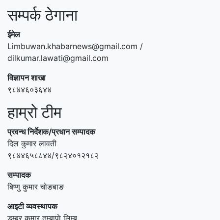
सम्पर्क ठेगाना
ईमेल
Limbuwan.khabarnews@gmail.com /
dilkumar.lawati@gmail.com
विज्ञापन शाखा
९८४४६०३६४४
हाम्रो टीम
प्रवन्ध निर्देशक/प्रधान सम्पादक
दिल कुमार लावती
९८४४६५८८४४/९८२४०१२१८२
सम्पादक
बिष्णु कुमार चोङबाङ
आइटी व्यवस्थापक
डम्बर कुमार तुम्बापाे लिम्बु