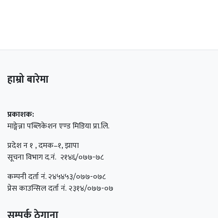
हाम्रो बारेमा
प्रकाशक:
माङ्गेन्ना पब्लिकेशन एण्ड मिडिया प्रा.लि.
प्रदेश न १ , दमक–१, झापा
सूचना विभाग द.नं. २१४६/०७७-७८
कम्पनी दर्ता नं. २४५४५३/०७७-०७८
प्रेस काउन्सिल दर्ता नं. २३१४/०७७-०७
सम्पर्क ठेगाना