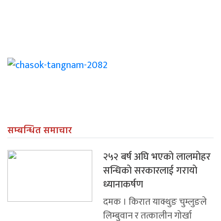
सम्बन्धित समाचार
२५२ बर्ष अघि भएकाे लालमाेहर
सन्धिकाे सरकारलाई गरायाे
ध्यानाकर्षण
दमक । किरात याक्थुङ चुम्लुङले
लिम्बुवान र तत्कालीन गोर्खा