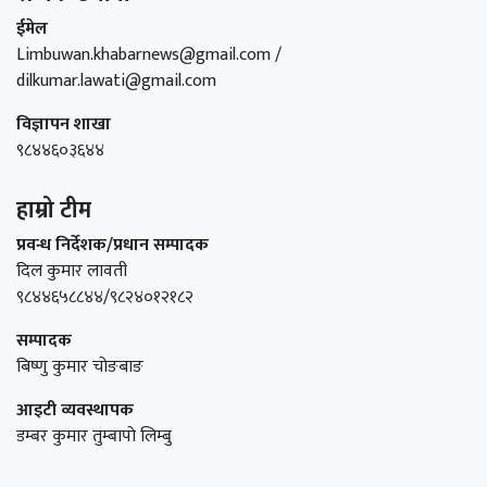
ईमेल
Limbuwan.khabarnews@gmail.com /
dilkumar.lawati@gmail.com
विज्ञापन शाखा
९८४४६०३६४४
हाम्रो टीम
प्रवन्ध निर्देशक/प्रधान सम्पादक
दिल कुमार लावती
९८४४६५८८४४/९८२४०१२१८२
सम्पादक
बिष्णु कुमार चोङबाङ
आइटी व्यवस्थापक
डम्बर कुमार तुम्बापाे लिम्बु