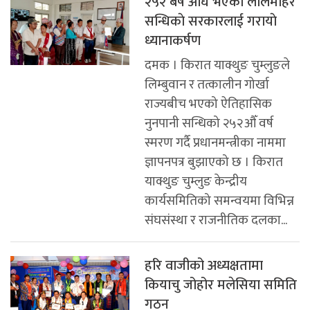
२५२ बर्ष अघि भएकाे लालमाेहर
सन्धिकाे सरकारलाई गरायाे
ध्यानाकर्षण
दमक । किरात याक्थुङ चुम्लुङले
लिम्बुवान र तत्कालीन गोर्खा
राज्यबीच भएको ऐतिहासिक
नुनपानी सन्धिको २५२औँ वर्ष
स्मरण गर्दै प्रधानमन्त्रीका नाममा
ज्ञापनपत्र बुझाएको छ । किरात
याक्थुङ चुम्लुङ केन्द्रीय
कार्यसमितिको समन्वयमा विभिन्न
संघसंस्था र राजनीतिक दलका...
हरि वाजीको अध्यक्षतामा
कियाचु जोहोर मलेसिया समिति
गठन