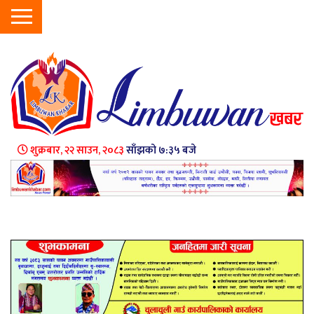
शुक्रबार, २२ साउन, २०८३
साँझको ७:३५ बजे