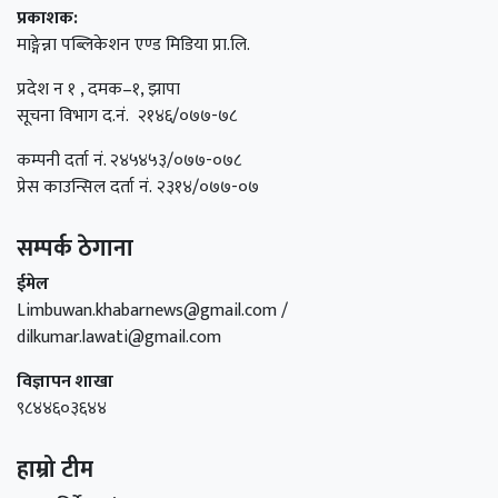
प्रकाशक:
माङ्गेन्ना पब्लिकेशन एण्ड मिडिया प्रा.लि.
प्रदेश न १ , दमक–१, झापा
सूचना विभाग द.नं. २१४६/०७७-७८
कम्पनी दर्ता नं. २४५४५३/०७७-०७८
प्रेस काउन्सिल दर्ता नं. २३१४/०७७-०७
सम्पर्क ठेगाना
ईमेल
Limbuwan.khabarnews@gmail.com /
dilkumar.lawati@gmail.com
विज्ञापन शाखा
९८४४६०३६४४
हाम्रो टीम