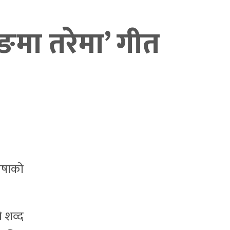
ुङमा तरेमा’ गीत
ाषाको
ो शव्द