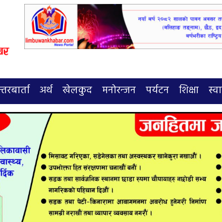
्तरबार्ता
अर्थ
खेलकुद
मनोरन्जन
पर्यटन
शिक्षा
स्वा