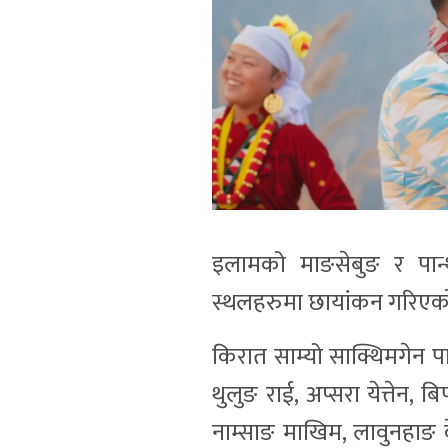
इलामको माङसेबुङ र पा
स्थलहरुमा छायांकन गरिएको भ
किरात साम्यो साक्थिमगेन प
थुलुङ राई, अप्सरा येत्तेन, ब
नाम्साङ माखिम, लावुनहाङ क