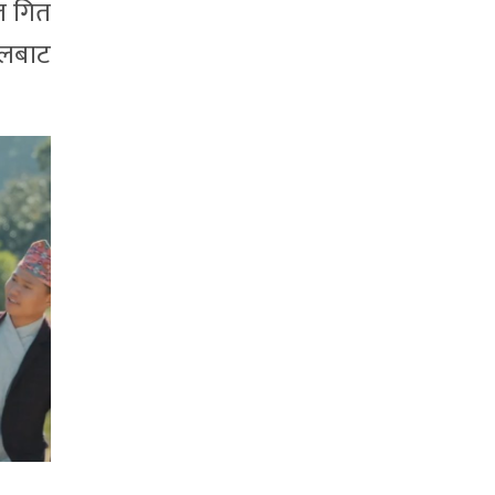
ल गित
नलबाट