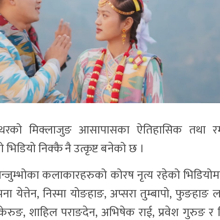
न्थरको मिक्लाजुङ आसापासका ऐतिहासिक तथा 
िडियो निक्कै नै उत्कृष्ट बनेको छ ।
ान्जुम्भोका कलाकारहरुको कोरष नृत्य रहेको भिडियोमा
िपना येत्तेन, निस्मा योङहाङ, अप्सरा तुम्बापो, फुङहाङ 
ेरुङ, शाहिल पराङदेन, अभिषेक राई, प्रवेश गुरुङ र 