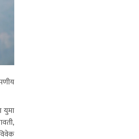
रमणीय
 युमा
लावती,
विवेक