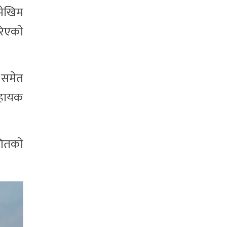
 मेखिम
गरिएको
 समेत
सहायक
।
 गितको