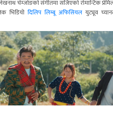
खनाथ चेम्जोङको संगीतमा सजिएको रोमान्टिक प्रेमि
युजिक भिडियो
दिलिप लिम्बू अफिसियल
युट्यूव च्या