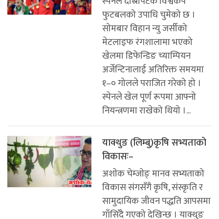
स्पेनले दोस्रोपटक विश्वकप
फुटबलको उपाधि चुमेको छ ।
सोमबार विहान न्यु जर्सीको
मेटलाइफ रंगशालामा भएको
खेलमा डिफेन्डिङ च्याम्पियन
अर्जेन्टिनालाई अतिरिक्त समयमा
१–० गोलले पराजित गरेको हो ।
स्पेनले खेल पूर्ण रूपमा आफ्नो
नियन्त्रणमा राखेको थियो ।...
याक्थुङ (लिम्बु)कृषि सभ्यताको
विकासः–
अशाेक चेम्जाेङ् मानव सभ्यताको
विकास संगसँगै कृषि, संस्कृति र
सामुदायिक जीवन पद्धति आपसमा
गाँसिँदै गएको देखिन्छ । याक्थुङ