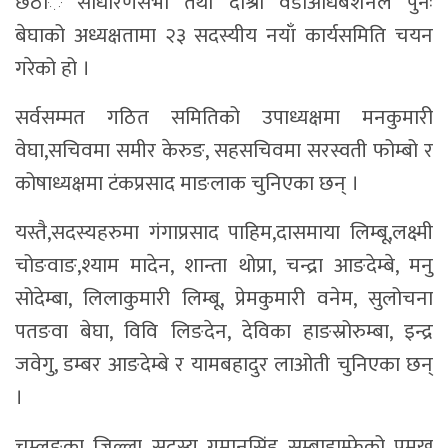
छैंठौंै साधारणसभा तथा दोश्रो वडाअधिबेशनले पुनः
बेघाको अध्यक्षतामा २३ सदस्यीय नयाँ कार्यसमिति चयन
गरेको हो ।
सर्वसम्मत गठित समितिको उपाध्यक्षमा मनकुमारी
वेघा,सचिवमा समीर केरुङ, सहसचिवमा सरस्वती फोम्बो र
कोषाध्यक्षमा टंकप्रसाद माङलाक चुनिएका छन् ।
यस्तै,सदस्यहरुमा गंगाप्रसाद पाहिम,दासमाया लिम्बू,लक्ष्मी
चोङवाङ,श्याम मादेन, शान्ता थोप्रा, चन्द्रा आङदेम्बे, मनु
सोदेम्बा, लिलाकुमारी लिम्बू, प्रेमकुमारी वनेम, सुलोचना
पतङवा बेघा, विवि लिङदेन, देविका हाङस्रोरुम्बा, इन्द्र
जवेगु, डम्बर आङदेम्बे र यामबहादुर लाओती चुनिएका छन्
।
चुम्लुङका जिल्ला सदस्य गुमानसिंह सम्बाहाम्फेको प्रमुख