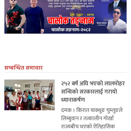
सम्बन्धित समाचार
२५२ बर्ष अघि भएकाे लालमाेहर
सन्धिकाे सरकारलाई गरायाे
ध्यानाकर्षण
दमक । किरात याक्थुङ चुम्लुङले
लिम्बुवान र तत्कालीन गोर्खा
राज्यबीच भएको ऐतिहासिक