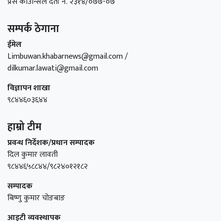
प्रेस काउन्सिल दर्ता नं. २३१४/०७७-०७
सम्पर्क ठेगाना
ईमेल
Limbuwan.khabarnews@gmail.com /
dilkumar.lawati@gmail.com
विज्ञापन शाखा
९८४४६०३६४४
हाम्रो टीम
प्रवन्ध निर्देशक/प्रधान सम्पादक
दिल कुमार लावती
९८४४६५८८४४/९८२४०१२१८२
सम्पादक
बिष्णु कुमार चोङबाङ
आइटी व्यवस्थापक