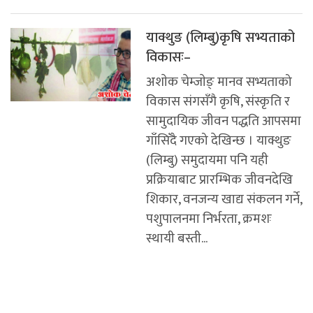
याक्थुङ (लिम्बु)कृषि सभ्यताको
विकासः–
अशाेक चेम्जाेङ् मानव सभ्यताको
विकास संगसँगै कृषि, संस्कृति र
सामुदायिक जीवन पद्धति आपसमा
गाँसिँदै गएको देखिन्छ । याक्थुङ
(लिम्बु) समुदायमा पनि यही
प्रक्रियाबाट प्रारम्भिक जीवनदेखि
शिकार, वनजन्य खाद्य संकलन गर्ने,
पशुपालनमा निर्भरता, क्रमशः
स्थायी बस्ती...