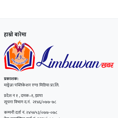
हाम्रो बारेमा
प्रकाशक:
माङ्गेन्ना पब्लिकेशन एण्ड मिडिया प्रा.लि.
प्रदेश न १ , दमक–१, झापा
सूचना विभाग द.नं. २१४६/०७७-७८
कम्पनी दर्ता नं. २४५४५३/०७७-०७८