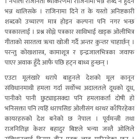
। नेपाली राजनिती ब्याकरणमा राजिनामा भन्ने शब्द नै हुँदैन
भन्न थालिसके । राजिनामा दिने त के यस्तो अनिष्टकारी
शब्दको उच्चारण मात्र होइन कल्पना पनि नगर भन्छ
पत्रकारलाई । प्रश्न सोध्ने पत्रकार साथिभाई खड्क ओलीभित्र
गीताको सारतत्व ऋचा खोजी गर्दै अन्तर कुन्तर चाहार्छन् ।
परन्तु कोखशास्त्र, कामाशूत्र र इन्द्रजालभित्रका जवाफ
पाएर अवाक हुँदै आफै पछि हट्न बाध्य हुन्छन् ।
एउटा मूलंखारे धरापे बाहुनले देशको मूल कानून
संविधानमाथी हमला गर्दा सर्वोच्च अदालतले दूधको दूध,
पानीको पानी छुट्याइसक्दा पनि हमलाकर्ता दोषी हो
भनिसक्ता पनि त्यहिं धरापसिङ ओलीसंग थरथर काँपिरहेका
कायरहरुको देश बनेको छ नेपाल । पूर्वमन्त्री तथा
राजनितिज्ञ केशर बहादुर बिष्टले भन्या जस्तै ओलिले