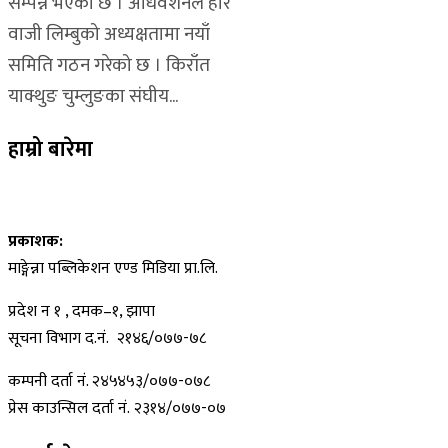
सम्पन्न भएको छ । अधिवेशनले हरि
वाजी लिम्बुको अध्यक्षतामा नयाँ
समिति गठन गरेको छ । किराँत
याक्थुङ चुम्लुङका संघीय...
हाम्रो बारेमा
प्रकाशक:
माङ्गेन्ना पब्लिकेशन एण्ड मिडिया प्रा.लि.
प्रदेश न १ , दमक–१, झापा
सूचना विभाग द.नं. २१४६/०७७-७८
कम्पनी दर्ता नं. २४५४५३/०७७-०७८
प्रेस काउन्सिल दर्ता नं. २३१४/०७७-०७