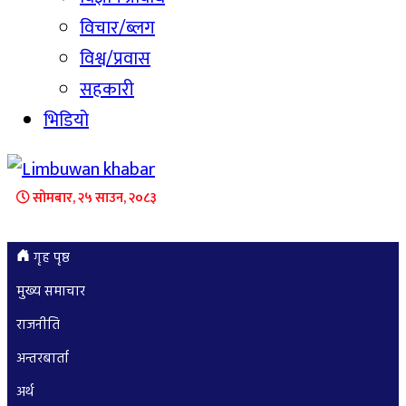
विचार/ब्लग
विश्व/प्रवास
सहकारी
भिडियो
सोमबार, २५ साउन, २०८३
गृह पृष्ठ
मुख्य समाचार
राजनीति
अन्तरबार्ता
अर्थ