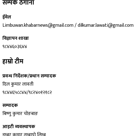
सम्पर्क ठेगाना
ईमेल
Limbuwan.khabarnews@gmail.com / dilkumar.lawati@gmail.com
विज्ञापन शाखा
९८४४६०३६४४
हाम्रो टीम
प्रवन्ध निर्देशक/प्रधान सम्पादक
दिल कुमार लावती
९८४४६५८८४४/९८२४०१२१८२
सम्पादक
बिष्णु कुमार चोङबाङ
आइटी व्यवस्थापक
डम्बर कुमार तुम्बापाे लिम्बु