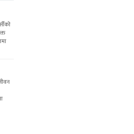
्सीको
क्त
णमा
 जीवन
मा