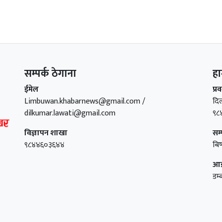
सम्पर्क ठेगाना
हा
ईमेल
प्र
Limbuwan.khabarnews@gmail.com /
दि
dilkumar.lawati@gmail.com
९८
विज्ञापन शाखा
सम
९८४४६०३६४४
बिष
आइ
डम्