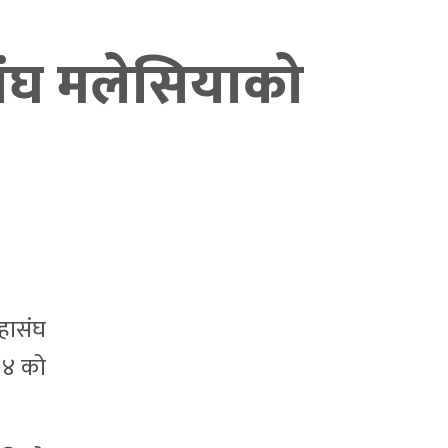
ंघ मलेसियाको
हासंघ
 ४ को