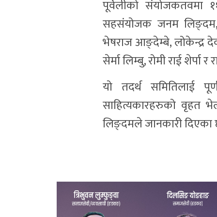
पूर्वेलीको संयोजकतवमा
सहसंयोजक जनम लिङ्दम, 
भेषराज आङ्देम्बे, लोकेन्द्
सेर्मा लिम्बु, रोमी राई शेर्पा
यो तदर्थ समितिलाई पू
साहित्यकारहरुको वृहत भे
लिङ्दमले जानकारी दिएका 