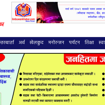
्तरबार्ता
अर्थ
खेलकुद
मनोरन्जन
पर्यटन
शिक्षा
स्वा