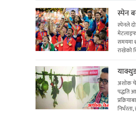
स्पेन 
स्पेनले 
मेटलाइफ 
समयमा १–
राखेको थि
याक्थु
अशाेक चे
पद्धति आ
प्रक्रिय
निर्भरता, 