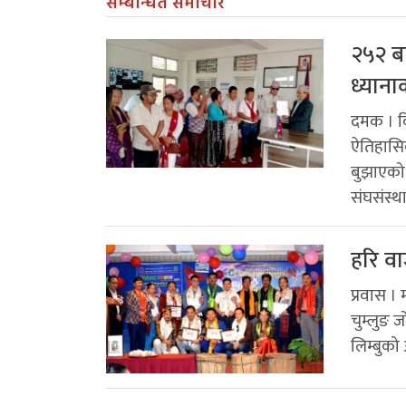
सम्बन्धित समाचार
२५२ बर
ध्याना
दमक । कि
ऐतिहासिक 
बुझाएको 
संघसंस्थ
हरि व
प्रवास ।
चुम्लुङ 
लिम्बुको