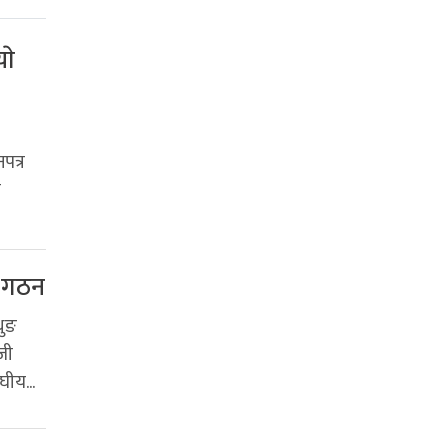
ाे
पत्र
न
ि गठन
थुङ
जी
घीय...