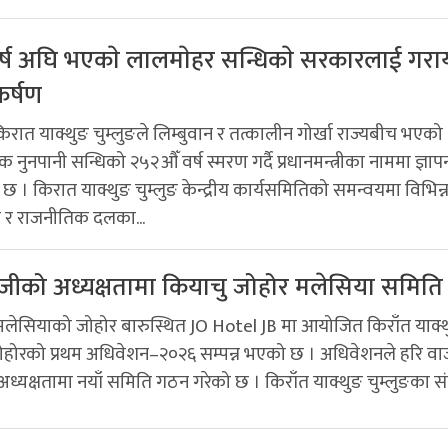
्ष अघि भएकाे लालमाेहर सन्धिकाे सरकारलाई गराय
कर्षण
रात याक्थुङ चुम्लुङले लिम्बुवान र तत्कालीन गोर्खा राज्यबीच भएको
नुनपानी सन्धिको २५२औँ वर्ष स्मरण गर्दै प्रधानमन्त्रीका नाममा ज्ञापन
छ । किरात याक्थुङ चुम्लुङ केन्द्रीय कार्यसमितिको समन्वयमा विभिन्
ा र राजनीतिक दलका...
ाजीको अध्यक्षतामा कियाचु जोहोर मलेसिया समित
 मलेसियाको जोहोर बारुस्थित JO Hotel JB मा आयोजित किराँत याक्
जोहोरको प्रथम अधिवेशन–२०२६ सम्पन्न भएको छ । अधिवेशनले हरि वा
 अध्यक्षतामा नयाँ समिति गठन गरेको छ । किराँत याक्थुङ चुम्लुङका सं