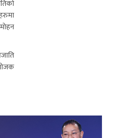
ितिको
हरुमा
, मोहन
नजाति
ंयोजक