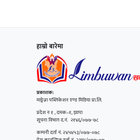
हाम्रो बारेमा
प्रकाशक:
माङ्गेन्ना पब्लिकेशन एण्ड मिडिया प्रा.लि.
प्रदेश न १ , दमक–१, झापा
सूचना विभाग द.नं. २१४६/०७७-७८
कम्पनी दर्ता नं. २४५४५३/०७७-०७८