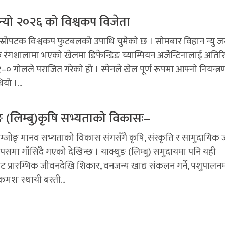
बन्यो २०२६ को विश्वकप विजेता
दोस्रोपटक विश्वकप फुटबलको उपाधि चुमेको छ । सोमबार विहान न्यु जर
रंगशालामा भएको खेलमा डिफेन्डिङ च्याम्पियन अर्जेन्टिनालाई अतिरि
० गोलले पराजित गरेको हो । स्पेनले खेल पूर्ण रूपमा आफ्नो नियन्त्र
यो ।...
ङ (लिम्बु)कृषि सभ्यताको विकासः–
म्जाेङ् मानव सभ्यताको विकास संगसँगै कृषि, संस्कृति र सामुदायिक
पसमा गाँसिँदै गएको देखिन्छ । याक्थुङ (लिम्बु) समुदायमा पनि यही
ाबाट प्रारम्भिक जीवनदेखि शिकार, वनजन्य खाद्य संकलन गर्ने, पशुपालन
क्रमशः स्थायी बस्ती...