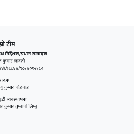
म्रो टीम
वन्ध निर्देशक/प्रधान सम्पादक
ल कुमार लावती
४४६५८८४४/९८२४०१२१८२
्पादक
्णु कुमार चोङबाङ
टी व्यवस्थापक
बर कुमार तुम्बापाे लिम्बु