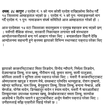
दमक, २८ फागुन ।
प्रदेश नं. १ को नाम कोशी प्रदेश राखिएकोमा बिरोध गर्दै
१४ जिल्लामा आमहड्ताल भएको छ । प्रदेश नं. १ को पुनः नामाङ्कनको माग
गर्दै प्रदेश नं. १ पुनः नामाङकन संघर्ष समितिले आज आमहडताल गरेको हो ।
आज प्रदेशका १४ वटा जिल्लाका सदरमुकाम र प्रमुख शहरहरु बन्द भएको छन्
। यसैगरी शैक्षिक संस्था, सरकारी निकायहरु लगायत सबै संस्थाहरु
आन्दोलनकारीहरुले बन्द गर्न आव्हान गरेका थिए । बन्दकर्ताहरु विहानै देखि
आन्दोलनमा सहभागी हुने क्रममा झापाको विभिन्न स्थानबाट पक्राउ परेका थिए
।
झापाको काकरभिट्टाबाट मित्र लिङदेन, विनोद न्यौपाने, निर्मला लिङदेन,
देउमानहाङ लिम्बु, राज खम्बु, गौरीमान राई, कुमार साम्यु, सामी पालुङवा,
कोपिला लावती र सुनिता लामा पक्राउ परेका थिए । यसरी नै काकरभिट्टाबाट
ओमप्रकाश खापुङ र श्रवण मेचे, दमकबाट प्रेमदिप थाम्सुहाङ, रोशन तुम्बापो,
महेन्द्र चाम्लिङ, याम लिम्बु, बेनुकुमार लिम्बु, दिपक लिम्बु, बन्दना नेम्बाङ, अबि
चेम्जोङ, योगेश मादेन, डिगबहादुर मादेन र श्याम मादेन, यसरी नै चारआलीबाट
लिम्बुवानका उपाध्यक्ष यलम्बर खम्बु, केर्खाबजारबाट ममता लिम्बु, साम्योक
आङदेम्बे र दिलीप घताने र बुट्टाबारीबाट अर्जुन येक्तेन पक्राउ परेका थिए ।
उनीहरुलाई साँझ प्रहरीले रिहाई गरेको छ ।