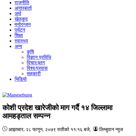
राजनीति
अन्तरबार्ता
अर्थ
खेलकुद
मनोरन्जन
पर्यटन
शिक्षा
स्वास्थ्य
अन्य
कृषि
विज्ञान प्रविधि
विचार/ब्लग
विश्व/प्रवास
सहकारी
भिडियो
कोशी प्रदेश खारेजीको माग गर्दै १४ जिल्लामा
आमहड्ताल सम्पन्न
आइतबार, २८ फागुन, २०७९
रातीको ११:१६ बजे
,
लिम्बुवान न्युज