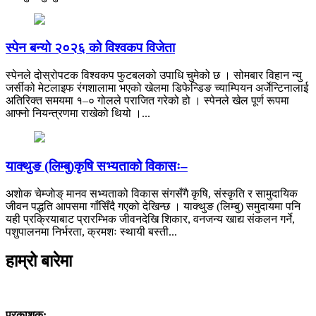
स्पेन बन्यो २०२६ को विश्वकप विजेता
स्पेनले दोस्रोपटक विश्वकप फुटबलको उपाधि चुमेको छ । सोमबार विहान न्यु
जर्सीको मेटलाइफ रंगशालामा भएको खेलमा डिफेन्डिङ च्याम्पियन अर्जेन्टिनालाई
अतिरिक्त समयमा १–० गोलले पराजित गरेको हो । स्पेनले खेल पूर्ण रूपमा
आफ्नो नियन्त्रणमा राखेको थियो ।...
याक्थुङ (लिम्बु)कृषि सभ्यताको विकासः–
अशाेक चेम्जाेङ् मानव सभ्यताको विकास संगसँगै कृषि, संस्कृति र सामुदायिक
जीवन पद्धति आपसमा गाँसिँदै गएको देखिन्छ । याक्थुङ (लिम्बु) समुदायमा पनि
यही प्रक्रियाबाट प्रारम्भिक जीवनदेखि शिकार, वनजन्य खाद्य संकलन गर्ने,
पशुपालनमा निर्भरता, क्रमशः स्थायी बस्ती...
हाम्रो बारेमा
प्रकाशक: