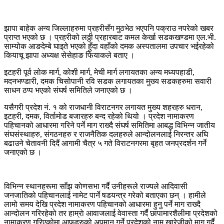
झापा बाहेक अन्य जिल्लाहरुमा प्रहरीसँग मुठभेठ भएपनि पक्राउ नपरेको खबर
प्राप्त भएको छ । प्रहरीको लठ्ठी प्रहारबाट कमल केर्खा सडकखण्डमा एल.भी.
साम्योक आङदेम्बे घाइते भएको हुँदा वहाँको दमक अस्पतालमा उपचार भईरहेको
कियाचू झापा अध्यक्ष सेसेहाङ फियाकले बताए ।
इटहरी पूर्व लोक मार्ग, कोशी मार्ग, मेची मार्ग लगायतका अन्य मध्यपहाडी,
मदनभण्डारी, दमक चिसोपानी रवि सडक लगायतका मुख्य सडकहरुमा सवारी
साधन ठप्प भएको संघर्ष समितिले जनाएको छ ।
यसैगरी प्रदेश नं. १ को राजधानी विराटनगर लगायत मुख्य शहरहरु धरान,
इटहरी, दमक, विर्तामोड बजारहरु बन्द रहेको थियो । प्रदेश नामाकरण
पहिचानको आधारमा गरिने पर्ने माग राख्दै संघर्ष समितिमा आबद्ध विभिन्न जातीय
संघसंस्थाहरु, संगठनहरु र राजनैतिक दलहरुले आन्दोलनलाई निरन्तर अघि
बढाउने चेतावनी दिदैं आगामी चैत्र ५ गते विराटनगरमा बृहत जनप्रदर्शन गर्ने
जनाएको छ ।
विभिन्न स्थानहरूमा साँझ काेणसभा गर्दै उनीहरूले राज्यले आदिवासी
जनजातिको पहिचानलाई नामेट पार्ने षडयन्त्र गरेको बताएका छन् । हामीले
लामो समय देखि प्रदेश नामाकरण पहिचानको आधारमा हुनु पर्ने माग राख्दै
आन्दोलन गरिरहेको तर हाम्राे आवाजलाई वेवास्ता गर्दै छापामारशैलीमा प्रदेशको
नामाकरण गरिएकोमा आफूहरुको अपमान गर्ने प्रदेशको नाम खारेजीको माग गर्दै