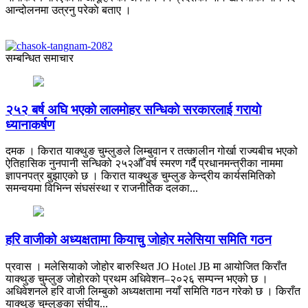
आन्दोलनमा उत्रनु परेकाे बताए ।
सम्बन्धित समाचार
२५२ बर्ष अघि भएकाे लालमाेहर सन्धिकाे सरकारलाई गरायाे
ध्यानाकर्षण
दमक । किरात याक्थुङ चुम्लुङले लिम्बुवान र तत्कालीन गोर्खा राज्यबीच भएको
ऐतिहासिक नुनपानी सन्धिको २५२औँ वर्ष स्मरण गर्दै प्रधानमन्त्रीका नाममा
ज्ञापनपत्र बुझाएको छ । किरात याक्थुङ चुम्लुङ केन्द्रीय कार्यसमितिको
समन्वयमा विभिन्न संघसंस्था र राजनीतिक दलका...
हरि वाजीको अध्यक्षतामा कियाचु जोहोर मलेसिया समिति गठन
प्रवास । मलेसियाको जोहोर बारुस्थित JO Hotel JB मा आयोजित किराँत
याक्थुङ चुम्लुङ जोहोरको प्रथम अधिवेशन–२०२६ सम्पन्न भएको छ ।
अधिवेशनले हरि वाजी लिम्बुको अध्यक्षतामा नयाँ समिति गठन गरेको छ । किराँत
याक्थुङ चुम्लुङका संघीय...