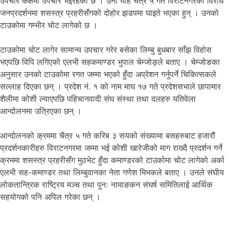
उपचार कक्षमा उपचार भईरहेको छ । उनी यहि चैत्र ५ गते विराटनगरको विरोध
जनप्रदर्शनमा शसस्त्र प्रहरीसँगको दोहोर झडपमा घाइते भएका हुन् । उनको
टाउकोमा गम्भीर चोट लागेको छ ।
टाउकोमा चोट लागेर सामान्य उपचार गरेर बसेका लिम्बु बुधबार साँझ विहोस
भएपछि विपि लगिएको एलभी सहकमाण्डर भुपाल चेम्जोङ्ले बताए । चेम्जोङका
अनुसार उनको टाउकोमा रगत जम्मा भएको हुँदा अप्रेशन गर्नुपर्ने चिकित्सकले
सल्लाह दिएका छन् । प्रदेश नं. १ को नाम माघ १७ गते प्रदेशसभाले छापामार
शैलीमा कोशी ल्याएपछि पहिचानवादी संघ संस्था तथा दलहरु यतिवेला
आन्दोलनमा उत्रिएका छन् ।
आन्दोलनको क्रममा चैत्र ५ गते करिब ३ सयको संख्यामा बसहरुबाट हजारौं
प्रदर्शनकारीहरु विराटनगरमा जम्मा भई कोशी खारेजीको माग राख्दै प्रदर्शन गर्ने
क्रममा शसस्त्र प्रहरीसँग मुठभेट हुँदा कमाण्डरको टाउकोमा चोट लागेको अर्का
एलभी सह-कमाण्डर तथा लिम्बुवानका नेता गणेश मिभकले बताए । उनले संघीय
लोकतान्त्रिक राष्ट्रिय मञ्च तथा पुनः नामाङकन संघर्ष समितिलाई आर्थिक
सहयोगको पनि अपिल गरेका छन् ।