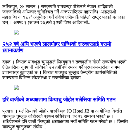
ललितपुर, २४ साउन । राष्ट्रपति रामचन्द्र पौडेलले नेपाल आदिवासी
जनजातिको अधिकार सुनिश्चित गर्ने अन्तरराष्ट्रिय महासन्धि ‘आइएलओ
महासन्धि नं. १६९’ अनुमोदन गर्ने दक्षिण एसियाकै पहिलो राष्ट्र भएको बताएका
छन् । अगष्ट ९ (साउन २४)गते ३२औं विश्व आदिवासी...
२५२ बर्ष अघि भएकाे लालमाेहर सन्धिकाे सरकारलाई गरायाे
ध्यानाकर्षण
दमक । किरात याक्थुङ चुम्लुङले लिम्बुवान र तत्कालीन गोर्खा राज्यबीच भएको
ऐतिहासिक नुनपानी सन्धिको २५२औँ वर्ष स्मरण गर्दै प्रधानमन्त्रीका नाममा
ज्ञापनपत्र बुझाएको छ । किरात याक्थुङ चुम्लुङ केन्द्रीय कार्यसमितिको
समन्वयमा विभिन्न संघसंस्था र राजनीतिक दलका...
हरि वाजीको अध्यक्षतामा कियाचु जोहोर मलेसिया समिति गठन
प्रवास । मलेसियाको जोहोर बारुस्थित JO Hotel JB मा आयोजित किराँत
याक्थुङ चुम्लुङ जोहोरको प्रथम अधिवेशन–२०२६ सम्पन्न भएको छ ।
अधिवेशनले हरि वाजी लिम्बुको अध्यक्षतामा नयाँ समिति गठन गरेको छ । किराँत
याक्थुङ चुम्लुङका संघीय...