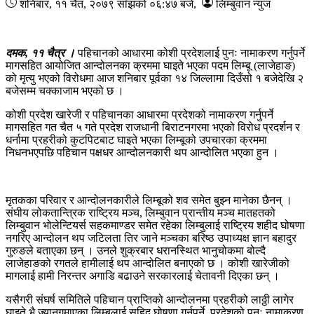
शनिबार, ११ चैत, २०७९
साँझको ०६:४७ बजे
,
लिम्बुवान न्युज
दमक, ११ चैत्र ।
पहिचानको आधारमा कोशी प्रदेशलाई पुनः नामाकरण गर्नुपर्ने
मागसहित आयोजित आन्दोलनका क्रममा घाइते भएका पदम लिम्बू (लाजेहाङ)
को मृत्यु भएको विरोधमा आज शनिबार पूर्वका १४ जिल्लामा दिउँसो १ बजेदेखि २
बजेसम्म चक्काजाम भएको छ ।
कोशी प्रदेश खारेजी र पहिचानका आधारमा प्रदेशको नामाकरण गर्नुपर्ने
मागसहित गत चैत ५ गते प्रदेश राजधानी बिराटनगरमा भएको विरोध प्रदर्शन र
धर्नामा प्रहरीको कुटपिटबाट घाइते भएका लिम्बूको उपचारका क्रममा
निधनभएपछि पहिचान पक्षधर आन्दोलनकारी थप आन्दोलित भएका हुन ।
मृतकका परिवार र आन्दोलनकारीले लिम्बूको शव समेत बुझ्न मानेका छैनन् ।
संघीय लोकतान्त्रिक राष्ट्रिय मञ्च, लिम्बुवान प्रान्तीय मञ्च मातहतको
लिम्बुवान भोलेन्टियर्स सहकमाण्डर समेत रहेका लिम्बुलाई राष्ट्रिय शहीद घोषणा
नगरिए आन्दोलन थप जटिलता तिर जाने मञ्चका बरिष्ठ उपाध्यक्ष ज्ञान बहादुर
गुरुङले बताएका छन् । उनले शुक्रबार धरानस्थित भानुचोकमा बोल्दै
लाजेहाङको रगतले हामीलाई थप आन्दोलित बनाएको छ । कोशी खारेजीको
मागलाई हामी निरन्तर अगाडि बढाउने सरकारलाई चेतावनी दिएका छन् ।
यसैगरी संघर्ष समितिले पहिचान प्राप्तिको आन्दोलनमा प्रहरीको लाठ्ठी लागेर
घाइते भै ज्यानगुमाएका लिम्बूलाई सहिद घोषणा गर्नुपर्ने, प्रदेशको पुनः नामाकरण