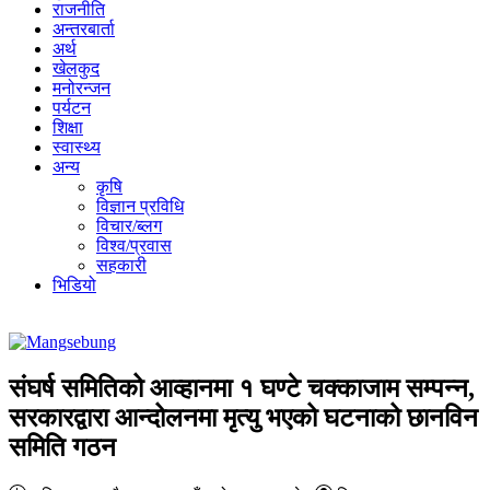
राजनीति
अन्तरबार्ता
अर्थ
खेलकुद
मनोरन्जन
पर्यटन
शिक्षा
स्वास्थ्य
अन्य
कृषि
विज्ञान प्रविधि
विचार/ब्लग
विश्व/प्रवास
सहकारी
भिडियो
संघर्ष समितिको आव्हानमा १ घण्टे चक्काजाम सम्पन्न,
सरकारद्वारा आन्दोलनमा मृत्यु भएको घटनाको छानविन
समिति गठन