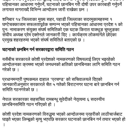
पहिचानका आधारमा गर्नुपर्ने, घटनाको छानबिन गरी दोषी उपर कारबाही गर्नुपर्ने
लगायत मागराख्दै विभिन्न आन्दोलन जारी राखेका छन ।
शनिबार १४ जिल्लाका मुख्य सहर, पहाडी जिल्लाका सदरमुकामहरुमा १
घण्टेचक्काजाम सफलतापूर्वक सम्पन्न भएको पहिचानका आधारमा प्रदेश १ को
पुनः नामाकरण संयुक्त संघर्ष समितिको एक घटक किरात याक्थुङ चुम्लुङका
संघीय अध्यक्ष प्रेम एक्तेनले जानकारी दिए । कार्यक्रम लोकमार्गले छोएका
प्रमुख शहरहरुमा भएको संघर्ष समितिले बताएको छ ।
घटनाको छनबिन गर्न सरकारद्वारा समिति गठन
यसैबीच सरकारले कोशी प्रदेशको नामकरणको विषयलाई लिएर भइरहेको
आन्दोलनका क्रममा भएको जनधनको क्षतिको छानबिनका लागि समिति गठन
गरेको छ ।
प्रधानमन्त्री पुष्पकमल दाहाल ‘प्रचण्ड‘ को सचिवालयले दिएको
जानकारीअनुसार सरकारले चैत ५ गतेको बिराटनगर घटना बारे छानबिन गर्न
समिति गठनगरेको छ ।
नेपाल सरकारका सहसचिव रामबन्धु सुवेदीको नेतृत्वमा ६ सदस्यीय
छानबिनसमिति गठन गरिएको हो ।
कोशी प्रदेश नामकरणको विरुद्धमा भएको आन्दोलनमा प्रहरीको लाठीचार्जबाट
घाइते भएका लिम्बूको मृत्यु भएपछि सरकार घटनाको छानबिन गर्न तयार भएको हो
।