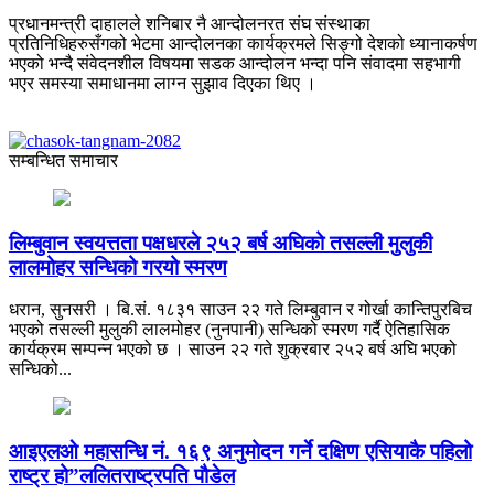
प्रधानमन्त्री दाहालले शनिबार नै आन्दोलनरत संघ संस्थाका
प्रतिनिधिहरुसँगको भेटमा आन्दोलनका कार्यक्रमले सिङ्गो देशको ध्यानाकर्षण
भएको भन्दै संवेदनशील विषयमा सडक आन्दोलन भन्दा पनि संवादमा सहभागी
भएर समस्या समाधानमा लाग्न सुझाव दिएका थिए ।
सम्बन्धित समाचार
लिम्बुवान स्वयत्तता पक्षधरले २५२ बर्ष अघिको तसल्ली मुलुकी
लालमोहर सन्धिको गरयो स्मरण
धरान, सुनसरी । बि.सं. १८३१ साउन २२ गते लिम्बुवान र गोर्खा कान्तिपुरबिच
भएको तसल्ली मुलुकी लालमोहर (नुनपानी) सन्धिको स्मरण गर्दै ऐतिहासिक
कार्यक्रम सम्पन्न भएको छ । साउन २२ गते शुक्रबार २५२ बर्ष अघि भएको
सन्धिको...
आइएलओ महासन्धि नं. १६९ अनुमोदन गर्ने दक्षिण एसियाकै पहिलो
राष्ट्र हो”ललितराष्ट्रपति पौडेल