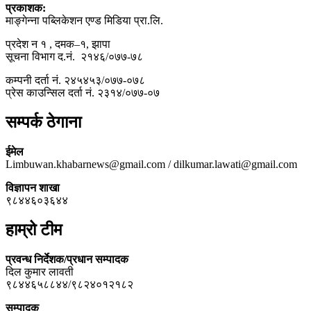
प्रकाशक:
माङ्गेन्ना पब्लिकेशन एण्ड मिडिया प्रा.लि.
प्रदेश न १ , दमक–१, झापा
सूचना विभाग द.नं. २१४६/०७७-७८
कम्पनी दर्ता नं. २४५४५३/०७७-०७८
प्रेस काउन्सिल दर्ता नं. २३१४/०७७-०७
सम्पर्क ठेगाना
ईमेल
Limbuwan.khabarnews@gmail.com / dilkumar.lawati@gmail.com
विज्ञापन शाखा
९८४४६०३६४४
हाम्रो टीम
प्रवन्ध निर्देशक/प्रधान सम्पादक
दिल कुमार लावती
९८४४६५८८४४/९८२४०१२१८२
सम्पादक