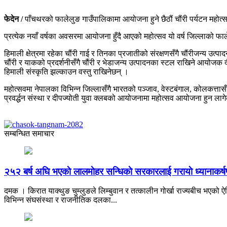
फेदेन /
पाँचथरको फालेलुङ गाउँपालिकामा आयोजना हुने छैठौं चौंरी पर्यटन महो
प्रत्येक नयाँ वर्षका अवसरमा आयोजना हुँदै आएको महोत्सव यो वर्ष जिल्लाको फा
हिमाली क्षेत्रमा रहेका चौंरी गाई र तिनका प्रजातीको संरक्षणसँगै चौंरीजन्य उत्
चौंरी र याकको प्रदर्शनीसँगै चौंरी र भेडाजन्य उत्पादनका स्टल राखिने आयोजक दीप
हिमाली संस्कृति झल्काउन वस्तु राखिनेछन् ।
महोत्सवमा नेपालका विभिन्न जिल्लासँगै भारतको पञ्जाव, वेस्टबंगाल, कोलकत्तासँग
प्रवर्द्धन संस्था र दीपज्योती युवा क्लबको आयोजनामा महोत्सव आयोजना हुन 
सम्बन्धित समाचार
२५२ बर्ष अघि भएकाे लालमाेहर सन्धिकाे सरकारलाई गरायाे ध्यानाकर्
दमक । किरात याक्थुङ चुम्लुङले लिम्बुवान र तत्कालीन गोर्खा राज्यबीच भएको ऐत
विभिन्न संघसंस्था र राजनीतिक दलका...