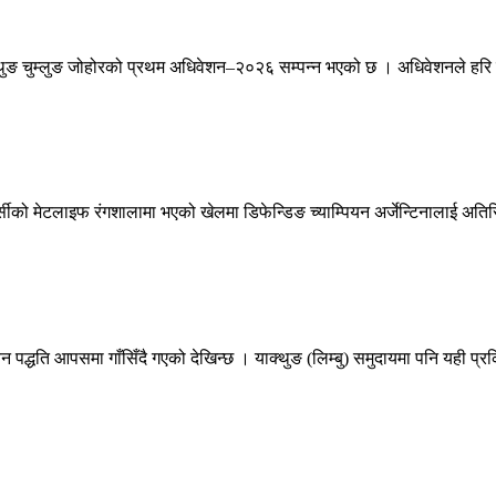
ङ चुम्लुङ जोहोरको प्रथम अधिवेशन–२०२६ सम्पन्न भएको छ । अधिवेशनले हरि वाज
सीको मेटलाइफ रंगशालामा भएको खेलमा डिफेन्डिङ च्याम्पियन अर्जेन्टिनालाई अतिर
न पद्धति आपसमा गाँसिँदै गएको देखिन्छ । याक्थुङ (लिम्बु) समुदायमा पनि यही प्