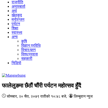
राजनीति
अन्तरबार्ता
अर्थ
खेलकुद
मनोरन्जन
पर्यटन
शिक्षा
स्वास्थ्य
अन्य
कृषि
विज्ञान प्रविधि
विचार/ब्लग
विश्व/प्रवास
सहकारी
भिडियो
फालेलुङमा छैठाैं चाैंरी पर्यटन महाेत्सव हुँदै
सोमबार, २० चैत, २०७९
रातीको १०:४८ बजे
,
लिम्बुवान न्युज