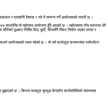
याकलाप र प्रदर्शनी वैशाख १ गते नै सम्पन्न गर्ने आयोजकको तयारी छ ।
नमा २०७४ सालदेखि यो महोत्सव आयोजना हुँदै आएको छ । महोत्सवमा पाँच सयभन्दा धेरै
ंरीको दूधबाट निर्मित घिउ, छुर्पी, चीजसँगै रौंबाट निर्माण भएका वस्त्र र
्र्याउने आयोजकको लक्ष्य रहेको छ । यो वर्ष फालेलुङ कञ्चनजंघा पर्यापर्यटन
्र बुझाएको छ । किरात याक्थुङ चुम्लुङ केन्द्रीय कार्यसमितिको समन्वयमा