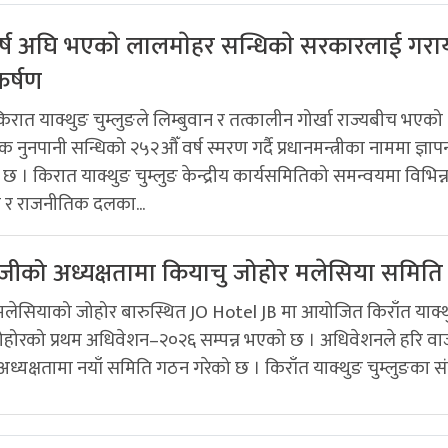
्ष अघि भएकाे लालमाेहर सन्धिकाे सरकारलाई गराय
कर्षण
रात याक्थुङ चुम्लुङले लिम्बुवान र तत्कालीन गोर्खा राज्यबीच भएको
नुनपानी सन्धिको २५२औँ वर्ष स्मरण गर्दै प्रधानमन्त्रीका नाममा ज्ञापन
छ । किरात याक्थुङ चुम्लुङ केन्द्रीय कार्यसमितिको समन्वयमा विभिन्
ा र राजनीतिक दलका...
ाजीको अध्यक्षतामा कियाचु जोहोर मलेसिया समित
 मलेसियाको जोहोर बारुस्थित JO Hotel JB मा आयोजित किराँत याक्
जोहोरको प्रथम अधिवेशन–२०२६ सम्पन्न भएको छ । अधिवेशनले हरि वा
 अध्यक्षतामा नयाँ समिति गठन गरेको छ । किराँत याक्थुङ चुम्लुङका सं