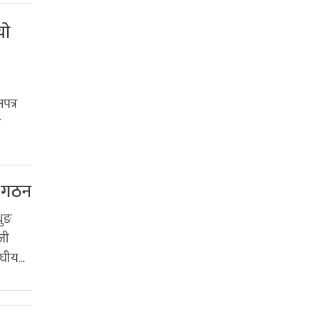
ाे
पत्र
न
ि गठन
थुङ
जी
घीय...