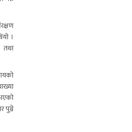
ंरक्षण
ियो ।
ल तथा
ुदायको
याख्या
 भएको
पुग्ने