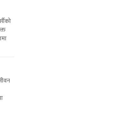
्सीको
क्त
णमा
 जीवन
मा