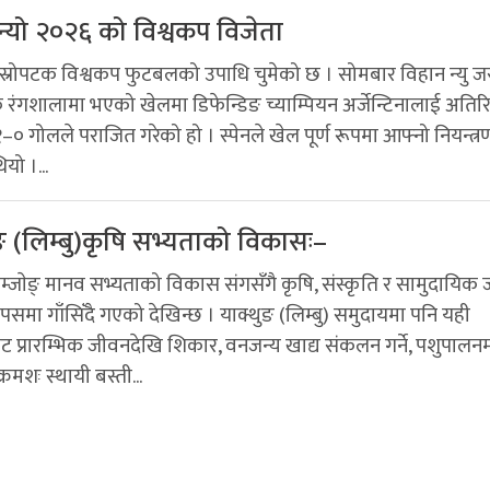
बन्यो २०२६ को विश्वकप विजेता
दोस्रोपटक विश्वकप फुटबलको उपाधि चुमेको छ । सोमबार विहान न्यु जर
रंगशालामा भएको खेलमा डिफेन्डिङ च्याम्पियन अर्जेन्टिनालाई अतिरि
० गोलले पराजित गरेको हो । स्पेनले खेल पूर्ण रूपमा आफ्नो नियन्त्र
यो ।...
ङ (लिम्बु)कृषि सभ्यताको विकासः–
म्जाेङ् मानव सभ्यताको विकास संगसँगै कृषि, संस्कृति र सामुदायिक
पसमा गाँसिँदै गएको देखिन्छ । याक्थुङ (लिम्बु) समुदायमा पनि यही
ाबाट प्रारम्भिक जीवनदेखि शिकार, वनजन्य खाद्य संकलन गर्ने, पशुपालन
क्रमशः स्थायी बस्ती...