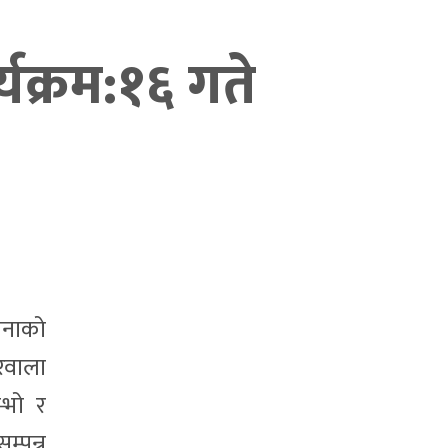
यक्रम:१६ गते
जनाको
रवाला
्भो र
म्पन्न