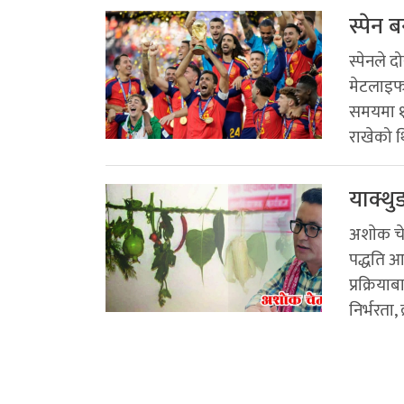
स्पेन 
स्पेनले 
मेटलाइफ 
समयमा १–
राखेको थि
याक्थु
अशाेक चे
पद्धति आ
प्रक्रिय
निर्भरता, 