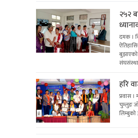
२५२ बर
ध्याना
दमक । कि
ऐतिहासिक 
बुझाएको 
संघसंस्थ
हरि व
प्रवास ।
चुम्लुङ 
लिम्बुको