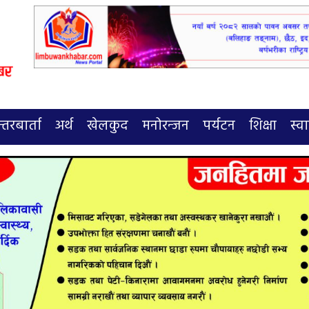
्तरबार्ता
अर्थ
खेलकुद
मनोरन्जन
पर्यटन
शिक्षा
स्वा