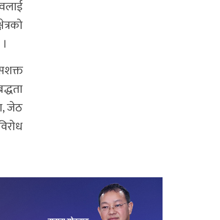
्वलाई
ेत्रको
 ।
सशक्त
द्धता
ा, जेठ
विरोध