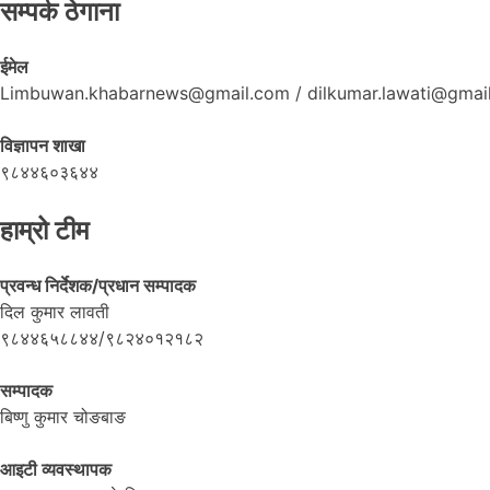
सम्पर्क ठेगाना
ईमेल
Limbuwan.khabarnews@gmail.com / dilkumar.lawati@gmai
विज्ञापन शाखा
९८४४६०३६४४
हाम्रो टीम
प्रवन्ध निर्देशक/प्रधान सम्पादक
दिल कुमार लावती
९८४४६५८८४४/९८२४०१२१८२
सम्पादक
बिष्णु कुमार चोङबाङ
आइटी व्यवस्थापक