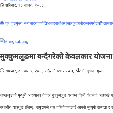
शनिबार, २३ साउन, २०८३
गृह पृष्ठ
मुख्य समाचार
राजनीति
अन्तरबार्ता
अर्थ
खेलकुद
मनोरन्जन
पर्यटन
शिक्षा
स्वा
मुक्कुमलुङमा बन्दैगरेको केवलकार योजना
सोमबार, ०१ असार, २०८३
साँझको ०५:२३ बजे
,
लिम्बुवान न्युज
ताप्लेजुङको मुन्धुमी आस्थाको केन्द्र मुक्कुमलुङ क्षेत्रमा निजी क्षेत्रको आइ
स्थानीय याक्थुङ (लिम्बू) समुदायले यस परियोजनालाई आफ्नो मुन्धुमी सभ्यता र