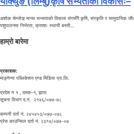
याक्थुङ (लिम्बु)कृषि सभ्यताको विकासः–
अशाेक चेम्जाेङ् मानव सभ्यताको विकास संगसँगै कृषि, संस्कृति र सामुदायिक जीव
पशुपालनमा निर्भरता, क्रमशः स्थायी बस्ती...
हाम्रो बारेमा
प्रकाशक:
माङ्गेन्ना पब्लिकेशन एण्ड मिडिया प्रा.लि.
प्रदेश न १ , दमक–१, झापा
सूचना विभाग द.नं. २१४६/०७७-७८
कम्पनी दर्ता नं. २४५४५३/०७७-०७८
प्रेस काउन्सिल दर्ता नं. २३१४/०७७-०७