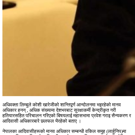
अधिवक्ता लिम्बुले कोशी खारेजीको शान्तिपूर्ण आन्दोलनमा भइरहेको मानव
अधिकार हनन् , अधिक संख्यामा देशभरबाट सुरक्षाकर्मी केन्द्रीकृत गरी
हतियारसहित परिचालन गरिएको बिषयलाई महासभामा प्रवेश गराइ सैन्यकरण र
आदिवासी अधिकारबारे छलफल भैरहेको बताए ।
नेपालका आदिवासीहरूको मानव अधिकार सम्बन्धी वकिल समुह (लार्हुनिप)मा