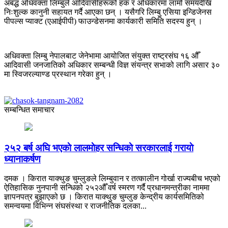
अबद्ध अधिवक्ता लिम्बुले आदिवासीहरूको हक र अधिकारमा लामो समयदेखि
निःशुल्क कानुनी सहायत गर्दै आएका छन् । यसैगरि लिम्बु एसिया इन्डिजेनस
पीपल्स प्याक्ट (एआईपीपी) फाउन्डेसनमा कार्यकारी समिति सदस्य हुन् ।
अधिवक्ता लिम्बु नेपालबाट जेनेभामा आयोजित संयुक्त राष्ट्रसंघ १६ औँ
आदिवासी जनजातिको अधिकार सम्बन्धी विज्ञ संयन्त्र सभाको लागि असार ३०
मा स्विजरल्याण्ड प्रस्थान गरेका हुन् ।
सम्बन्धित समाचार
२५२ बर्ष अघि भएकाे लालमाेहर सन्धिकाे सरकारलाई गरायाे
ध्यानाकर्षण
दमक । किरात याक्थुङ चुम्लुङले लिम्बुवान र तत्कालीन गोर्खा राज्यबीच भएको
ऐतिहासिक नुनपानी सन्धिको २५२औँ वर्ष स्मरण गर्दै प्रधानमन्त्रीका नाममा
ज्ञापनपत्र बुझाएको छ । किरात याक्थुङ चुम्लुङ केन्द्रीय कार्यसमितिको
समन्वयमा विभिन्न संघसंस्था र राजनीतिक दलका...