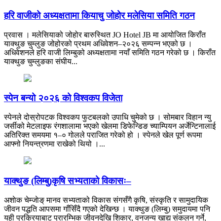
हरि वाजीको अध्यक्षतामा कियाचु जोहोर मलेसिया समिति गठन
प्रवास । मलेसियाको जोहोर बारुस्थित JO Hotel JB मा आयोजित किराँत
याक्थुङ चुम्लुङ जोहोरको प्रथम अधिवेशन–२०२६ सम्पन्न भएको छ ।
अधिवेशनले हरि वाजी लिम्बुको अध्यक्षतामा नयाँ समिति गठन गरेको छ । किराँत
याक्थुङ चुम्लुङका संघीय...
स्पेन बन्यो २०२६ को विश्वकप विजेता
स्पेनले दोस्रोपटक विश्वकप फुटबलको उपाधि चुमेको छ । सोमबार विहान न्यु
जर्सीको मेटलाइफ रंगशालामा भएको खेलमा डिफेन्डिङ च्याम्पियन अर्जेन्टिनालाई
अतिरिक्त समयमा १–० गोलले पराजित गरेको हो । स्पेनले खेल पूर्ण रूपमा
आफ्नो नियन्त्रणमा राखेको थियो ।...
याक्थुङ (लिम्बु)कृषि सभ्यताको विकासः–
अशाेक चेम्जाेङ् मानव सभ्यताको विकास संगसँगै कृषि, संस्कृति र सामुदायिक
जीवन पद्धति आपसमा गाँसिँदै गएको देखिन्छ । याक्थुङ (लिम्बु) समुदायमा पनि
यही प्रक्रियाबाट प्रारम्भिक जीवनदेखि शिकार, वनजन्य खाद्य संकलन गर्ने,