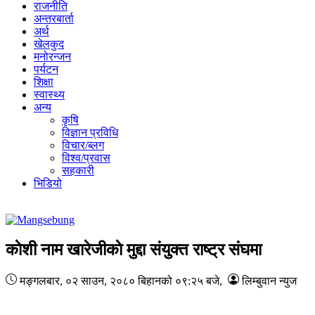
राजनीति
अन्तरबार्ता
अर्थ
खेलकुद
मनोरन्जन
पर्यटन
शिक्षा
स्वास्थ्य
अन्य
कृषि
विज्ञान प्रविधि
विचार/ब्लग
विश्व/प्रवास
सहकारी
भिडियो
काेशी नाम खारेजीकाे मुद्दा संयुक्त राष्ट्र संघमा
मङ्गलबार, ०२ साउन, २०८०
बिहानको ०९:२५ बजे
,
लिम्बुवान न्युज