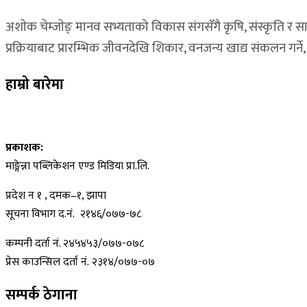
अशाेक चेम्जाेङ् मानव सभ्यताको विकास संगसँगै कृषि, संस्कृति र स
प्रक्रियाबाट प्रारम्भिक जीवनदेखि शिकार, वनजन्य खाद्य संकलन गर्ने, 
हाम्रो बारेमा
प्रकाशक:
माङ्गेन्ना पब्लिकेशन एण्ड मिडिया प्रा.लि.
प्रदेश न १ , दमक–१, झापा
सूचना विभाग द.नं. २१४६/०७७-७८
कम्पनी दर्ता नं. २४५४५३/०७७-०७८
प्रेस काउन्सिल दर्ता नं. २३१४/०७७-०७
सम्पर्क ठेगाना