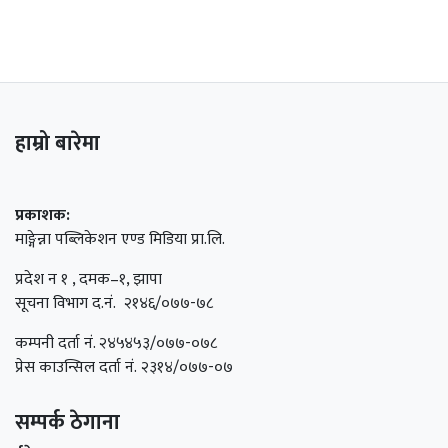
हाम्रो बारेमा
प्रकाशक:
माङ्गेन्ना पब्लिकेशन एण्ड मिडिया प्रा.लि.
प्रदेश न १ , दमक–१, झापा
सूचना विभाग द.नं. २१४६/०७७-७८
कम्पनी दर्ता नं. २४५४५३/०७७-०७८
प्रेस काउन्सिल दर्ता नं. २३१४/०७७-०७
सम्पर्क ठेगाना