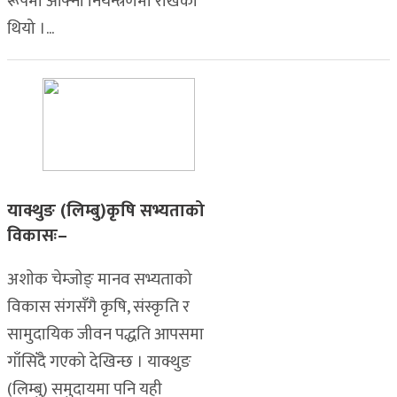
रूपमा आफ्नो नियन्त्रणमा राखेको
थियो ।...
याक्थुङ (लिम्बु)कृषि सभ्यताको
विकासः–
अशाेक चेम्जाेङ् मानव सभ्यताको
विकास संगसँगै कृषि, संस्कृति र
सामुदायिक जीवन पद्धति आपसमा
गाँसिँदै गएको देखिन्छ । याक्थुङ
(लिम्बु) समुदायमा पनि यही