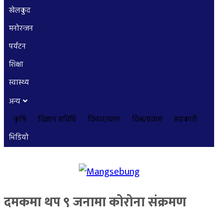
खेलकुद
मनोरन्जन
पर्यटन
शिक्षा
स्वास्थ्य
अन्य
कृषि
विज्ञान प्रविधि
विचार/ब्लग
विश्व/प्रवास
सहकारी
भिडियो
दमकमा थप ९ जनामा कोरोना संक्रमण