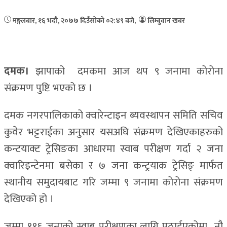
मङ्गलबार, १६ भदौ, २०७७
दिउँसोको ०२:४९ बजे
,
लिम्बुवान खबर
दमक।
झापाको दमकमा आज थप ९ जनामा कोरोना
संक्रमण पुष्टि भएको छ ।
दमक नगरपालिकाको क्वारेन्टाइन ब्यवस्थापन समिति सचिव
कुवेर भट्टराईका अनुसार यसअघि संक्रमण देखिएकाहरुको
कन्टयाक्ट ट्रेसिङका आधारमा स्वाब परीक्षण गर्दा २ जना
क्वारिइन्टेनमा बसेका र ७ जना कन्ट्रयाक ट्रेसिङ् मार्फत
स्थानीय समुदायबाट गरि जम्मा ९ जनामा कोरोना संक्रमण
देखिएको हो ।
जम्मा ११६ जनाको स्वाब परीक्षणका लागि पठाईएकोमा नौ