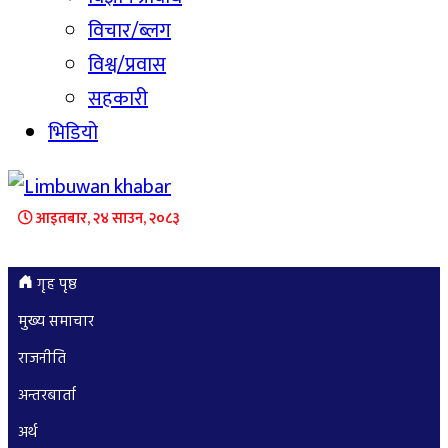
विचार/ब्लग
विश्व/प्रवास
सहकारी
भिडियो
आइतबार, २४ साउन, २०८३
गृह पृष्ठ
मुख्य समाचार
राजनीति
अन्तरबार्ता
अर्थ