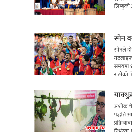
लिम्बुको
स्पेन 
स्पेनले 
मेटलाइफ 
समयमा १–
राखेको थि
याक्थु
अशाेक चे
पद्धति आ
प्रक्रिय
निर्भरता, 