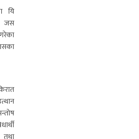
मा यि
 । जस
 गरेका
कासका
 किरात
उत्थान
सन्तोष
ार्थी
्य तथा