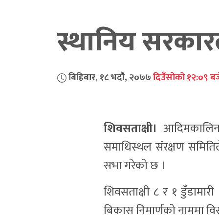
स्थानिय सरका
बिहिबार, १८ भदौ, २०७७
दिउँसोको १२:०९ बज
शिवसताक्षी।
आदिमकालिन आ
समाधिस्थल संरक्षण समिति
सभा गरेको छ ।
शिवसताक्षी ८ र १ डुँडामा
बिकास निमार्णको नाममा विस