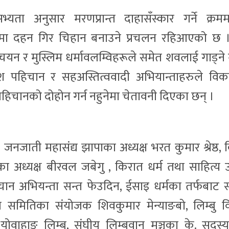
ता अनुसार मरणप्रान्त दाहासँस्कार गर्ने क्रम
ोमा दहन गिर चिहान बनाउने प्रचलन रहिआएको छ
रिष्चियन र मुस्लिम धर्मावलम्विहरूले समेत शवलाई गाड्ने
ंश पहिचान र सहअस्तित्ववादी अभियान्ताहरुले वि
पहिचानको दोहोन गर्न नहुनेमा चेतावनी दिएका छन् ।
जनजाती महासंद्य झापाका अध्यक्ष भरत कुमार श्रेष्ठ,
ीका अध्यक्ष बीरवल जबेगु , किरात धर्म तथा साहित्य 
पहिचान अभियन्ता सन्त फेउदिन, ईसाइ धर्मका तर्फबाट 
ण समितिका संयोजक शिवकुमार मेन्याङबो, लिम्बु विध
िव योवाहाङ लिम्बु, संघीय लिम्बुवान मञ्चका के. सदस