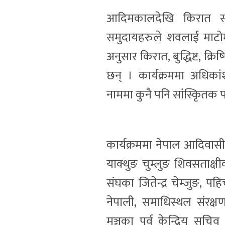
आदिमकालदेखि किरात सभ्य
समुदायहरुले शवलाई माट
अनुसार किरात, बुद्धिष्ट, क्
छन् । कार्यक्रममा अधिका
नाममा कुनै पनि सांस्कृितक 
कार्यक्रममा नेपाल आदिवासी 
याक्थुङ चुम्लुङ शिवसताक्ष
संघका जितेन्द्र चेम्जुङ, 
नेपाली, समाधिस्थल संरक्ष
मञ्चका पुर्व केन्द्रिय सच