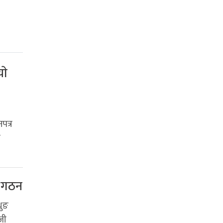
ाे
पत्र
न
ि गठन
थुङ
जी