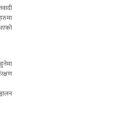
नवादी
हरुमा
नभएको
ुनेमा
रक्षण
ञ्चालन