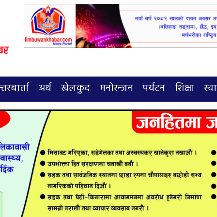
्तरबार्ता
अर्थ
खेलकुद
मनोरन्जन
पर्यटन
शिक्षा
स्वा