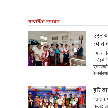
सम्बन्धित समाचार
२५२ बर
ध्याना
दमक । कि
ऐतिहासिक 
बुझाएको 
संघसंस्थ
हरि व
प्रवास ।
चुम्लुङ 