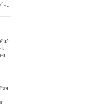
घीय...
्सीको
क्त
णमा
 जीवन
मा