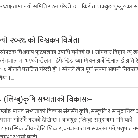
 अध्यक्षतामा नयाँ समिति गठन गरेको छ । किराँत याक्थुङ चुम्लुङका सं
बन्यो २०२६ को विश्वकप विजेता
दोस्रोपटक विश्वकप फुटबलको उपाधि चुमेको छ । सोमबार विहान न्यु जर
रंगशालामा भएको खेलमा डिफेन्डिङ च्याम्पियन अर्जेन्टिनालाई अतिरि
० गोलले पराजित गरेको हो । स्पेनले खेल पूर्ण रूपमा आफ्नो नियन्त्र
यो ।...
ङ (लिम्बु)कृषि सभ्यताको विकासः–
म्जाेङ् मानव सभ्यताको विकास संगसँगै कृषि, संस्कृति र सामुदायिक
पसमा गाँसिँदै गएको देखिन्छ । याक्थुङ (लिम्बु) समुदायमा पनि यही
ाबाट प्रारम्भिक जीवनदेखि शिकार, वनजन्य खाद्य संकलन गर्ने, पशुपालन
क्रमशः स्थायी बस्ती...