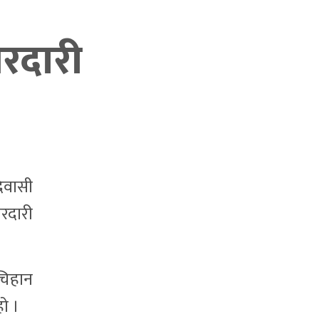
रदारी
िवासी
रदारी
चिहान
ो ।