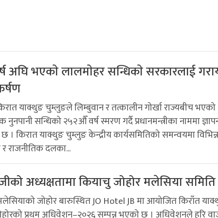
्ष अघि भएकाे लालमाेहर सन्धिकाे सरकारलाई गराय
कर्षण
रात याक्थुङ चुम्लुङले लिम्बुवान र तत्कालीन गोर्खा राज्यबीच भएको
नुनपानी सन्धिको २५२औँ वर्ष स्मरण गर्दै प्रधानमन्त्रीका नाममा ज्ञापन
छ । किरात याक्थुङ चुम्लुङ केन्द्रीय कार्यसमितिको समन्वयमा विभिन्
ा र राजनीतिक दलका...
ाजीको अध्यक्षतामा कियाचु जोहोर मलेसिया समित
 मलेसियाको जोहोर बारुस्थित JO Hotel JB मा आयोजित किराँत याक्
जोहोरको प्रथम अधिवेशन–२०२६ सम्पन्न भएको छ । अधिवेशनले हरि वा