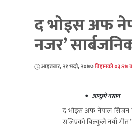
द भोइस अफ ने
नजर’ सार्बजनि
आइतबार, २१ भदौ, २०७७
बिहानको ०३:२७ ब
आन्छुमे नसान
द भोइस अफ नेपाल सिजन द
सजिएको बिल्कुलै नयाँ गीत 