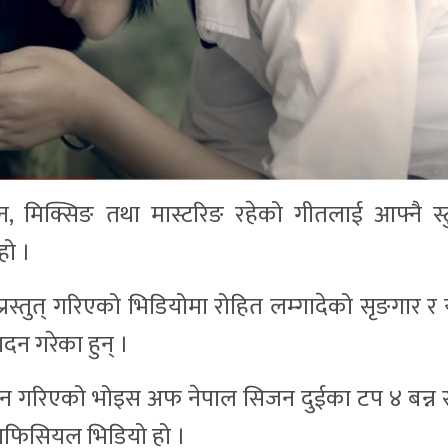
न, मिक्सिङ तथा मास्टरिङ रहेको गीतलाई आफ्नै स्ट
हो ।
 प्रस्तुत् गरिएको भिडियोमा रोहित लम्गादेको सृङगार र
न गरेका हुन् ।
ङकन गरिएको भोइस अफ नेपाल सिजन दुईका टप ४ बन्
अफिसियल भिडियो हो ।