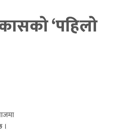
िकासको ‘पहिलो
वाजमा
छ ।