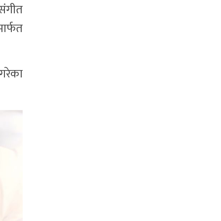
संगीत
ार्फत
 गरेका