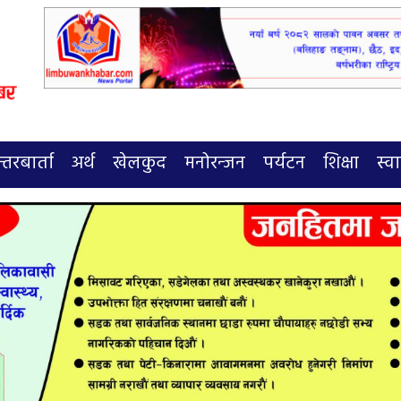
्तरबार्ता
अर्थ
खेलकुद
मनोरन्जन
पर्यटन
शिक्षा
स्वा