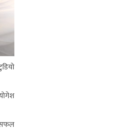
ुडियो
 योगेश
न सफल