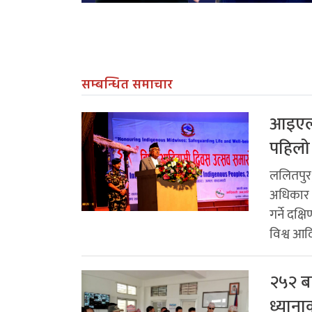
सम्बन्धित समाचार
आइएलओ
पहिलो र
ललितपुर,
अधिकार स
गर्ने दक
विश्व आदि
२५२ बर
ध्याना