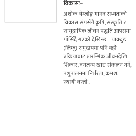
विकासः–
अशाेक चेम्जाेङ् मानव सभ्यताको
विकास संगसँगै कृषि, संस्कृति र
सामुदायिक जीवन पद्धति आपसमा
गाँसिँदै गएको देखिन्छ । याक्थुङ
(लिम्बु) समुदायमा पनि यही
प्रक्रियाबाट प्रारम्भिक जीवनदेखि
शिकार, वनजन्य खाद्य संकलन गर्ने,
पशुपालनमा निर्भरता, क्रमशः
स्थायी बस्ती...