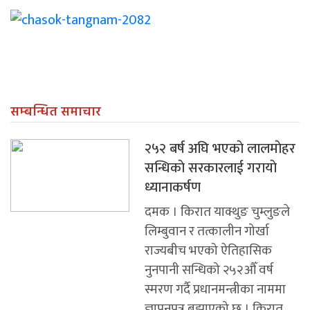
सम्बन्धित समाचार
२५२ बर्ष अघि भएकाे लालमाेहर
सन्धिकाे सरकारलाई गरायाे
ध्यानाकर्षण
दमक । किरात याक्थुङ चुम्लुङले
लिम्बुवान र तत्कालीन गोर्खा
राज्यबीच भएको ऐतिहासिक
नुनपानी सन्धिको २५२औँ वर्ष
स्मरण गर्दै प्रधानमन्त्रीका नाममा
ज्ञापनपत्र बुझाएको छ । किरात