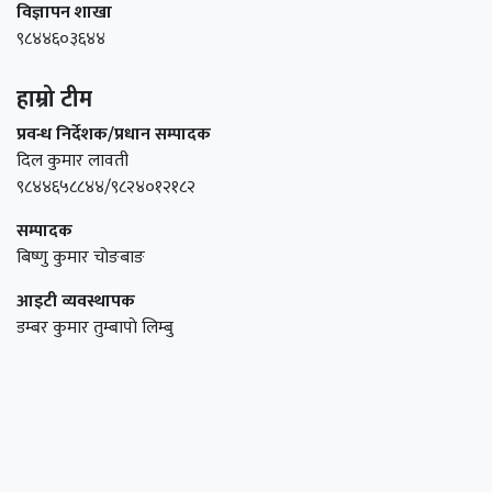
विज्ञापन शाखा
९८४४६०३६४४
हाम्रो टीम
प्रवन्ध निर्देशक/प्रधान सम्पादक
दिल कुमार लावती
९८४४६५८८४४/९८२४०१२१८२
सम्पादक
बिष्णु कुमार चोङबाङ
आइटी व्यवस्थापक
डम्बर कुमार तुम्बापाे लिम्बु