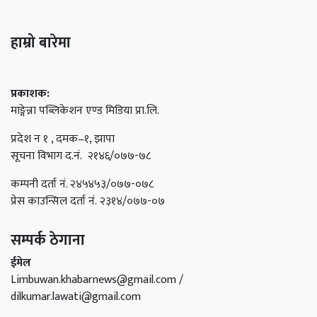
हाम्रो बारेमा
प्रकाशक:
माङ्गेन्ना पब्लिकेशन एण्ड मिडिया प्रा.लि.
प्रदेश न १ , दमक–१, झापा
सूचना विभाग द.नं. २१४६/०७७-७८
कम्पनी दर्ता नं. २४५४५३/०७७-०७८
प्रेस काउन्सिल दर्ता नं. २३१४/०७७-०७
सम्पर्क ठेगाना
ईमेल
Limbuwan.khabarnews@gmail.com /
dilkumar.lawati@gmail.com