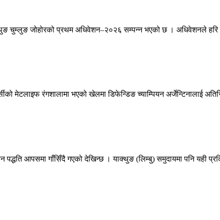
ङ चुम्लुङ जोहोरको प्रथम अधिवेशन–२०२६ सम्पन्न भएको छ । अधिवेशनले हरि वाज
सीको मेटलाइफ रंगशालामा भएको खेलमा डिफेन्डिङ च्याम्पियन अर्जेन्टिनालाई अतिर
न पद्धति आपसमा गाँसिँदै गएको देखिन्छ । याक्थुङ (लिम्बु) समुदायमा पनि यही प्