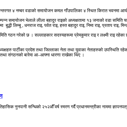
न्तरगत ४ नम्बर वडाको समायोजन कमल गाँउपालिका ४ स्थित किरात भवनमा आयोजि
पन्न समायोजन भेलाले लीला बहादुर राइको अध्यक्षतामा १३ जनाको वडा समिति चयन गर
बुद्धी लिम्बु , धनराज राइ, पर्वत राइ, हस्त बहादुर राइ, निमा राइ, प्रताप राइ, म
मिति गठन गरेको छ । सल्लाहकार सदस्यहरूमा प्रेमकुमार राइ र लक्ष्मी राइ रहेका
क्षहरु पार्टीका प्रदेश तथा जिल्लाका नेता तथा युवाका नेताहरुको उपस्थिति रहेक
ार्टी तथा संगठनको बारेमा आ–आफ्ना धारणा राखेका थिए ।
षण
िहासिक नुनपानी सन्धिको २५२औँ वर्ष स्मरण गर्दै प्रधानमन्त्रीका नाममा ज्ञापनपत