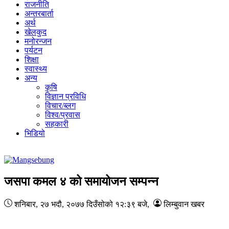
राजनीति
अन्तरबार्ता
अर्थ
खेलकुद
मनोरन्जन
पर्यटन
शिक्षा
स्वास्थ्य
अन्य
कृषि
विज्ञान प्रविधि
विचार/ब्लग
विश्व/प्रवास
सहकारी
भिडियो
जसपा कमल ४ को समायोजन सम्पन्न
शनिबार, २७ भदौ, २०७७
दिउँसोको १२:३९ बजे
,
लिम्बुवान खबर