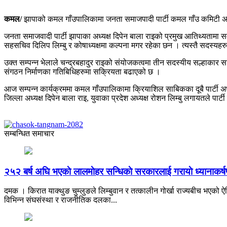
कमल/
झापाको कमल गाँउपालिकामा जनता समाजपादी पार्टी कमल गाँउ कमिटी अ
जनता समाजवादी पार्टी झापाका अध्यक्ष दिपेन बाला राइको प्रमुख आतिथ्यतामा सम्
सहसचिव दिलिप लिम्बु र कोषाध्यक्षमा कल्पना मगर रहेका छन । त्यस्तै सदस्यहरुमा 
उक्त सम्पन्न भेलाले चन्द्रबहादुर राइको संयोजकत्वमा तीन सदस्यीय सल्हाकार स
संगठन निर्माणका गतिबिधिहरुमा सक्रियता बढाएको छ ।
आज सम्पन्न कार्यक्रममा कमल गाँउपालिकामा क्रियाशिल साबिकका दूबै पार्टी अध्य
जिल्ला अध्यक्ष दिपेन बाला राइ, युवाका प्रदेश अध्यक्ष रोशन लिम्बु लगायतले प
सम्बन्धित समाचार
२५२ बर्ष अघि भएकाे लालमाेहर सन्धिकाे सरकारलाई गरायाे ध्यानाकर्
दमक । किरात याक्थुङ चुम्लुङले लिम्बुवान र तत्कालीन गोर्खा राज्यबीच भएको ऐत
विभिन्न संघसंस्था र राजनीतिक दलका...