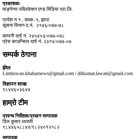
प्रकाशक:
माङ्गेन्ना पब्लिकेशन एण्ड मिडिया प्रा.लि.
प्रदेश न १ , दमक–१, झापा
सूचना विभाग द.नं. २१४६/०७७-७८
कम्पनी दर्ता नं. २४५४५३/०७७-०७८
प्रेस काउन्सिल दर्ता नं. २३१४/०७७-०७
सम्पर्क ठेगाना
ईमेल
Limbuwan.khabarnews@gmail.com / dilkumar.lawati@gmail.com
विज्ञापन शाखा
९८४४६०३६४४
हाम्रो टीम
प्रवन्ध निर्देशक/प्रधान सम्पादक
दिल कुमार लावती
९८४४६५८८४४/९८२४०१२१८२
सम्पादक