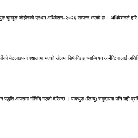
ङ चुम्लुङ जोहोरको प्रथम अधिवेशन–२०२६ सम्पन्न भएको छ । अधिवेशनले हरि वाज
सीको मेटलाइफ रंगशालामा भएको खेलमा डिफेन्डिङ च्याम्पियन अर्जेन्टिनालाई अतिर
न पद्धति आपसमा गाँसिँदै गएको देखिन्छ । याक्थुङ (लिम्बु) समुदायमा पनि यही प्