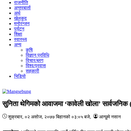
राजनीति
अन्तरबार्ता
अर्थ
खेलकुद
मनोरन्जन
पर्यटन
शिक्षा
स्वास्थ्य
अन्य
कृषि
विज्ञान प्रविधि
विचार/ब्लग
विश्व/प्रवास
सहकारी
भिडियो
सुनिता थेगिमको आवाजमा ‘कावेली खोला’ सार्वजनिक 
शुक्रबार, ०२ असोज, २०७७
बिहानको ०३:०५ बजे
,
आन्छुमे नसान