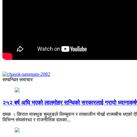
सम्बन्धित समाचार
२५२ बर्ष अघि भएकाे लालमाेहर सन्धिकाे सरकारलाई गरायाे ध्यानाकर्
दमक । किरात याक्थुङ चुम्लुङले लिम्बुवान र तत्कालीन गोर्खा राज्यबीच भएको ऐत
विभिन्न संघसंस्था र राजनीतिक दलका...