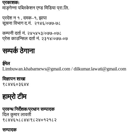
प्रकाशक:
माङ्गेन्ना पब्लिकेशन एण्ड मिडिया प्रा.लि.
प्रदेश न १ , दमक–१, झापा
सूचना विभाग द.नं. २१४६/०७७-७८
कम्पनी दर्ता नं. २४५४५३/०७७-०७८
प्रेस काउन्सिल दर्ता नं. २३१४/०७७-०७
सम्पर्क ठेगाना
ईमेल
Limbuwan.khabarnews@gmail.com / dilkumar.lawati@gmail.com
विज्ञापन शाखा
९८४४६०३६४४
हाम्रो टीम
प्रवन्ध निर्देशक/प्रधान सम्पादक
दिल कुमार लावती
९८४४६५८८४४/९८२४०१२१८२
सम्पादक