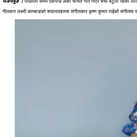
माङसेबुङ ।
पछिल्लो समय एकपछि अर्को चर्चित गीत गाएर चर्चा बटुली रहेका ल
गीतकार लक्ष्मी काम्बाङको शव्दभावहरुमा संगीतकार कृष्ण कुमार राईको संगीतम