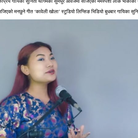
ोकप्रिय गायिका सुनिता थेगिमको सुमधुर आवजमा सजिएको मर्मस्पर्शी लोक भाकाक
ा सजिएको मनछुने गीत ‘कावेली खोला’ स्टुडियो लिप्सिङ भिडियो बुधबार गायिका स